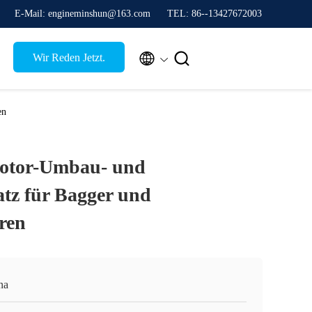
E-Mail: engineminshun@163.com
TEL: 86--13427672003


Wir Reden Jetzt.
en
otor-Umbau- und
tz für Bagger und
ren
na