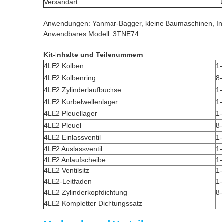
Versandart
Anwendungen: Yanmar-Bagger, kleine Baumaschinen, In
Anwendbares Modell: 3TNE74
Kit-Inhalte und Teilenummern
4LE2 Kolben
1
4LE2 Kolbenring
8
4LE2 Zylinderlaufbuchse
1
4LE2 Kurbelwellenlager
1
4LE2 Pleuellager
1
4LE2 Pleuel
8
4LE2 Einlassventil
1
4LE2 Auslassventil
1
4LE2 Anlaufscheibe
1
4LE2 Ventilsitz
1
4LE2-Leitfaden
1
4LE2 Zylinderkopfdichtung
8
4LE2 Kompletter Dichtungssatz