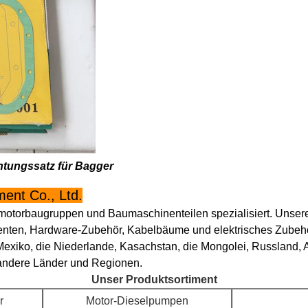
htungssatz für Bagger
ent Co., Ltd.
lmotorbaugruppen und Baumaschinenteilen spezialisiert. Unser
enten, Hardware-Zubehör, Kabelbäume und elektrisches Zubehö
Mexiko, die Niederlande, Kasachstan, die Mongolei, Russland, Au
 andere Länder und Regionen.
Unser Produktsortiment
r
Motor-Dieselpumpen