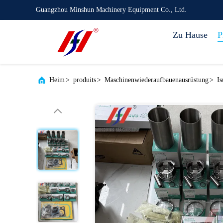
Guangzhou Minshun Machinery Equipment Co., Ltd.
Zu Hause
P
Heim
>
produits
>
Maschinenwiederaufbauenausrüstung
>
I