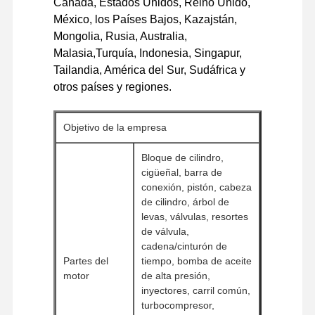
Canadá, Estados Unidos, Reino Unido,
transporte de
CO2 de los
México, los Países Bajos, Kazajstán,
pasajeros
motores de
Mongolia, Rusia, Australia,
combustión
Malasia,Turquía, Indonesia, Singapur,
renovable.
Tailandia, América del Sur, Sudáfrica y
4TNV98T-
otros países y regiones.
SBK: las
condiciones
Se aplicarán
de los
56.5KW
las reglas
Objetivo de la empresa
vehículos de
siguientes:
transporte de
Bloque de cilindro,
pasajeros
cigüeñal, barra de
Se aplicará el
conexión, pistón, cabeza
método de
de cilindro, árbol de
evaluación de
57.7KW
levas, válvulas, resortes
la calidad de
de válvula,
los productos.
cadena/cinturón de
4TNV98T-
Partes del
tiempo, bomba de aceite
ZCSTY: las
motor
de alta presión,
condiciones
inyectores, carril común,
de los
turbocompresor,