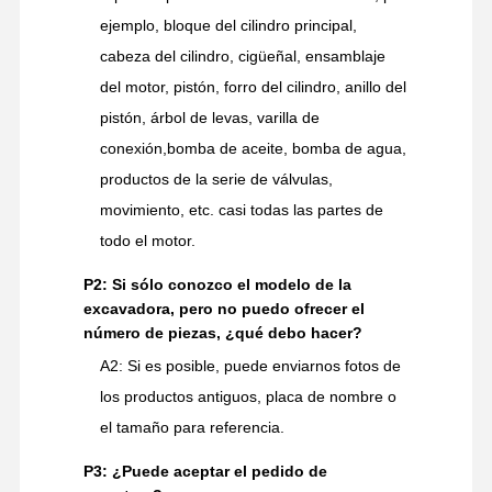
Componentes
engranajes de
ejemplo, bloque del cilindro principal,
del engranaje
reducción, engranajes
cabeza del cilindro, cigüeñal, ensamblaje
giratorios, conjuntos de
engranajes
del motor, pistón, forro del cilindro, anillo del
pistón, árbol de levas, varilla de
Las medidas de
conexión,bomba de aceite, bomba de agua,
seguridad se aplicarán a
Componentes
los vehículos de las
productos de la serie de válvulas,
de las
categorías M1 y M2
movimiento, etc. casi todas las partes de
cabinas
incluidos en el anexo I
todo el motor.
del presente
Reglamento.
P2: Si sólo conozco el modelo de la
excavadora, pero no puedo ofrecer el
Las demás máquinas de
Dispositivos
número de piezas, ¿qué debo hacer?
la partida 8411 incluidas
de trabajo
en el presente capítulo
A2: Si es posible, puede enviarnos fotos de
los productos antiguos, placa de nombre o
el tamaño para referencia.
P3: ¿Puede aceptar el pedido de