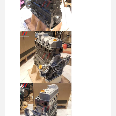
motor diesel
Motor de MITSUBISHI
Motor excavador
equipo de la reconstrucción del motor
Bomba de inyección
Asamblea del turbocompresor
Otras piezas del motor
Sistema de control electrónico
componentes eléctricos del motor
Sistema de combustible del motor
Piezas hidráulicas de excavadora