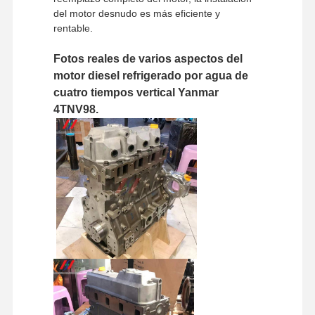
del motor desnudo es más eficiente y
rentable.
Visita A La
Control De
Contáctenos
Noticias
Fotos reales de varios aspectos del
Fábrica
Calidad
motor diesel refrigerado por agua de
cuatro tiempos vertical Yanmar
4TNV98.
Casos
Perkins Engine
Motor Yanmar
El motor Kubota
El motor de Isuzu
Motor Cummins