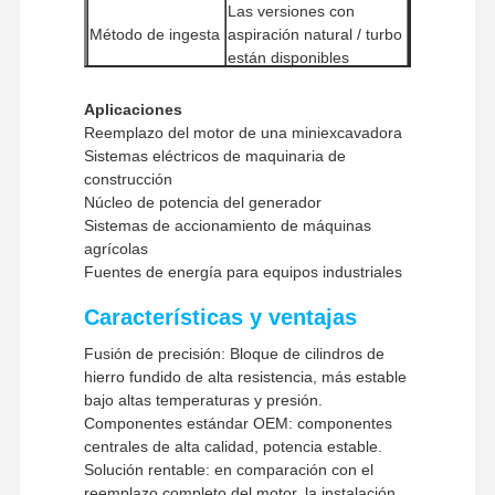
Las versiones con
Método de ingesta
aspiración natural / turbo
están disponibles
Sistema de
Inyección directa /
combustión
inyección electrónica
Aplicaciones
Reemplazo del motor de una miniexcavadora
Con un contenido de
Método de
Sistemas eléctricos de maquinaria de
aluminio superior o igual
enfriamiento
construcción
a 10 kW
Núcleo de potencia del generador
Cantidad mínima
1 pieza
Sistemas de accionamiento de máquinas
de pedido
agrícolas
En el caso de las
Fuentes de energía para equipos industriales
empresas de servicios
Métodos de pago
de telecomunicaciones,
Características y ventajas
el importe de la ayuda
Fusión de precisión: Bloque de cilindros de
será el siguiente:
hierro fundido de alta resistencia, más estable
UPS / DHL / EMS / TNT /
Métodos de envío
bajo altas temperaturas y presión.
FedEx
Componentes estándar OEM: componentes
Inicio
Productos
Espectáculo
Sobre
centrales de alta calidad, potencia estable.
De RV
Nosotros
Solución rentable: en comparación con el
reemplazo completo del motor, la instalación