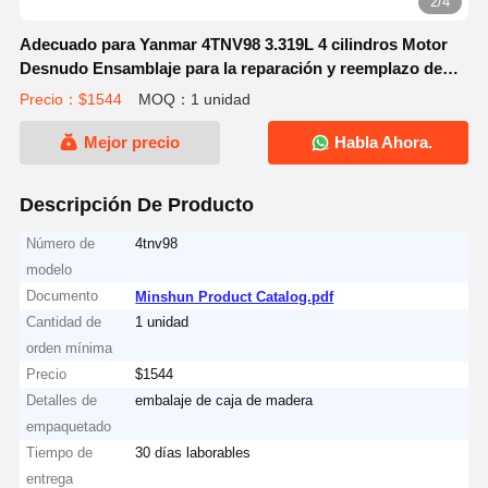
3/4
Adecuado para Yanmar 4TNV98 3.319L 4 cilindros Motor
Desnudo Ensamblaje para la reparación y reemplazo de
motores de excavadoras
Precio：$1544
MOQ：1 unidad
Mejor precio
Habla Ahora.
Descripción De Producto
Número de
4tnv98
modelo
Documento
Minshun Product Catalog.pdf
Cantidad de
1 unidad
orden mínima
Precio
$1544
Detalles de
embalaje de caja de madera
empaquetado
Tiempo de
30 días laborables
entrega