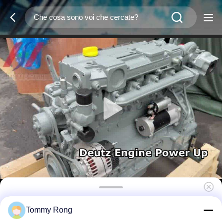
Motore diesel Deutz BF4M2012 a 4 cilindri —
Tommy Rong
74,9 KW / 2200 giri/min — Adatto per