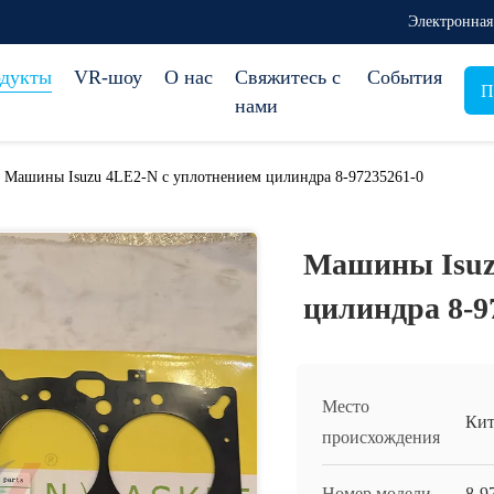
Электронная
дукты
VR-шоу
О нас
Свяжитесь с
События
П
нами
Машины Isuzu 4LE2-N с уплотнением цилиндра 8-97235261-0
Машины Isuz
цилиндра 8-9
Место
Кит
происхождения
Номер модели
8-9