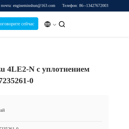
 почта: engineminshun@163.com
Телефон: 86--13427672003


оговорите сейчас
u 4LE2-N с уплотнением
7235261-0
ай
7235261-0