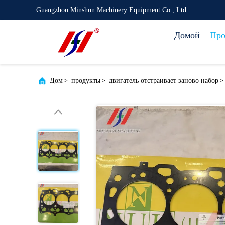
Guangzhou Minshun Machinery Equipment Co., Ltd.
Домой
Про
Дом
>
продукты
>
двигатель отстраивает заново набор
>