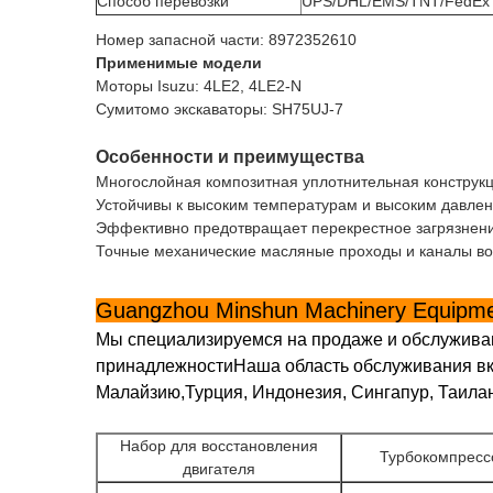
Способ перевозки
UPS/DHL/EMS/TNT/FedEx
Номер запасной части: 8972352610
Применимые модели
Моторы Isuzu: 4LE2, 4LE2-N
Сумитомо экскаваторы: SH75UJ-7
Особенности и преимущества
Многослойная композитная уплотнительная конструк
Устойчивы к высоким температурам и высоким давлен
Эффективно предотвращает перекрестное загрязнен
Точные механические масляные проходы и каналы во
Guangzhou Minshun Machinery Equipmen
Мы специализируемся на продаже и обслужива
принадлежностиНаша область обслуживания вкл
Малайзию,Турция, Индонезия, Сингапур, Таила
Набор для восстановления
Турбокомпрес
двигателя