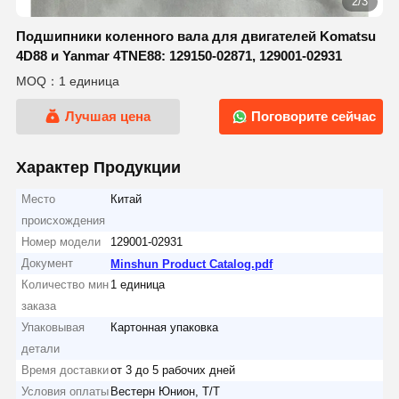
2/3
Подшипники коленного вала для двигателей Komatsu
4D88 и Yanmar 4TNE88: 129150-02871, 129001-02931
MOQ：1 единица
Лучшая цена
Поговорите сейчас
Характер Продукции
Место
Китай
происхождения
Номер модели
129001-02931
Документ
Minshun Product Catalog.pdf
Количество мин
1 единица
заказа
Упаковывая
Картонная упаковка
детали
Время доставки
от 3 до 5 рабочих дней
Условия оплаты
Вестерн Юнион, Т/Т