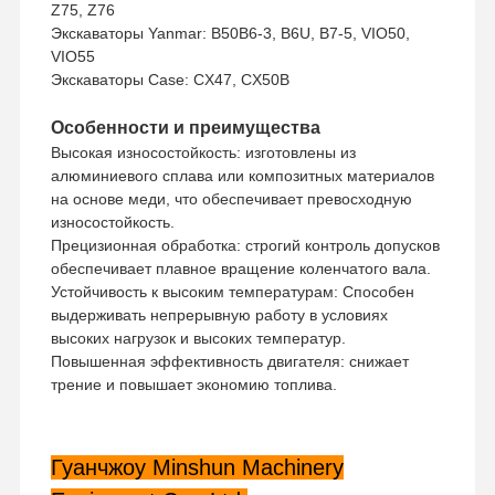
Способ доставки
Z75, Z76
Экспресс
Экскаваторы Yanmar: B50B6-3, B6U, B7-5, VIO50,
VIO55
Экскаваторы Case: CX47, CX50B
Особенности и преимущества
Высокая износостойкость: изготовлены из
алюминиевого сплава или композитных материалов
на основе меди, что обеспечивает превосходную
износостойкость.
Прецизионная обработка: строгий контроль допусков
обеспечивает плавное вращение коленчатого вала.
Устойчивость к высоким температурам: Способен
выдерживать непрерывную работу в условиях
высоких нагрузок и высоких температур.
Повышенная эффективность двигателя: снижает
трение и повышает экономию топлива.
Домой
Продукты
VR-Шоу
О Нас
Гуанчжоу Minshun Machinery