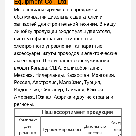
Equipment Co., Ltd.
Мы специализируемся на продаже и
обслуживании дизельных двигателей и
Экскурсия
Контроль
Свяжитесь С
Новости
По Заводу
Качества
Нами
запчастей для строительной техники. В нашу
линейку продукции входят узлы двигателя,
системы фильтрации, компоненты
электронного управления, аппаратные
аксессуары, жгуты проводов и электрические
Случаи
аксессуары. В зону нашего обслуживания
входят Канада, США, Великобритания,
Двигатель Perkins
Мексика, Нидерланды, Казахстан, Монголия,
Россия, Австралия, Малайзия, Турция,
Двигатель Yanmar
Индонезия, Сингапур, Таиланд, Южная
Америка, Южная Африка и другие страны и
Двигатель Кубота
регионы.
Наш ассортимент продукции
Двигатель Isuzu
Комплект
Контроллер
Двигатель Cummins
для
Дизельные
Турбокомпрессоры
двигателя
ремонта
насосы
(ЭБУ)