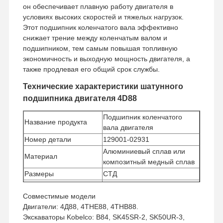
он обеспечивает плавную работу двигателя в
условиях высоких скоростей и тяжелых нагрузок.
Этот подшипник коленчатого вала эффективно
снижает трение между коленчатым валом и
подшипником, тем самым повышая топливную
экономичность и выходную мощность двигателя, а
также продлевая его общий срок службы.
Технические характеристики шатунного
подшипника двигателя 4D88
Подшипник коленчатого
Название продукта
вала двигателя
Номер детали
129001-02931
Алюминиевый сплав или
Материал
композитный медный сплав
Размеры
СТД
Минимальное
1 комплект
Совместимые модели
количество заказа
Двигатели: 4Д88, 4ТНЕ88, 4ТНВ88.
Способ оплаты
Вестерн Юнион, Т/Т
Экскаваторы Kobelco: B84, SK45SR-2, SK50UR-3,
УПС/ДХЛ/ЭМС/ТНТ/Федерал