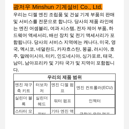
광저우 Minshun 기계설비 Co., Ltd.
우리는 디젤 엔진 조립품 및 건설 기계 부품의 판매
및 서비스를 전문으로 합니다. 당사의 제품 라인에
는 엔진 어셈블리, 여과 시스템, 전자 제어 부품, 하
드웨어 액세서리, 배선 장치 및 전기 액세서리가 포
함됩니다. 당사의 서비스 지역에는 캐나다, 미국, 영
국, 멕시코, 네덜란드, 카자흐스탄, 몽골, 러시아, 호
주, 말레이시아, 터키, 인도네시아, 싱가포르, 태국,
남미, 남아프리카 및 기타 국가 및 지역이 포함됩니
다.
우리의 제품 범위
엔진 재구
터보차
엔진 디젤 펌
엔진 컨트롤러(ECU)
축 키트
저
프
실린더 블
실린더
워터 펌프
인젝터
록
헤드
스타터 모
기타 엔진 액
집
제품
VR 쇼
우리 에 관한
필터
굴착기 유압 펌프
것
터
세서리
분배기
여행용 모터
섀시 구성 요소 및 기
회전 부품