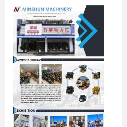
밸브
어셈블리
타 액세서리
공장 투어
품질 관리
저희와 연락
뉴스
사건
퍼킨스 엔진
얀마 엔진
쿠보타 엔진
이수즈 엔진
커민스 엔진