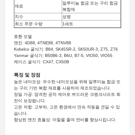
알루미늄 합금 또는 구리 합금
재료
복합재
치수
성병
최소 주문 수량
1세트
결제수단
서부 동맹, T/T
호환 모델
배송 방법
UPS/DHL/EMS/TNT/페덱스
엔진: 4D88, 4TNE88, 4TNV88
Kobelco 굴삭기: B84, SK45SR-2, SK50UR-3, Z75, Z76
Yanmar 굴삭기: B50B6-3, B6U, B7-5, VIO50, VIO55
케이스 굴삭기: CX47, CX50B
특징 및 장점
높은 내마모성: 우수한 내마모성을 위해 알루미늄 합금 또
는 구리 기반 복합 재료를 사용하여 제조되었습니다.
정밀 가공: 엄격한 공차 제어로 부드러운 크랭크샤프트 회
전이 보장됩니다.
고온 저항: 고부하, 고온 환경에서 연속 작동을 견딜 수 있
습니다.
향상된 엔진 효율성: 마찰을 줄여 연비를 향상시킵니다.