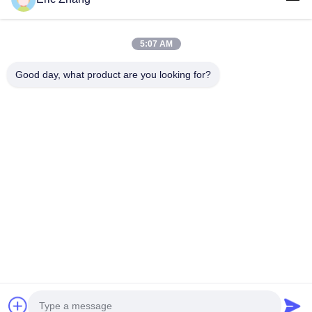
추천된 제품
5:07 AM
Good day, what product are you looking for?
엔진 냉각 시스
냉각 물 펌프
Isuzu 4LE2 엔
Yanmar
템 팬 교체에 적
16251-73037는
진 실린더 라이
4TNV98-
합한 Yanmar
쿠보타 V1505,
너 교체 부품에
VTBZ2 엔진
4TNV106 엔진
V1305, 및
적합한 실린더
러스트 와셔
팬
D1105 엔진 물
라이너 1-
129927-029
최고의 가격
최고의 가격
최고의 가격
최고의 가
펌프의 대체입
87618384-0
4TNV98에
니다
Desktop Site
홈
사이트맵
연락처
사이트 지도
개인정보 보호 정책
품질
퍼킨스 엔진
중국 공장.Copyright © 2026 Guangzhou Minshun
Machinery Equipment Co., Ltd.. All Rights Reserved.