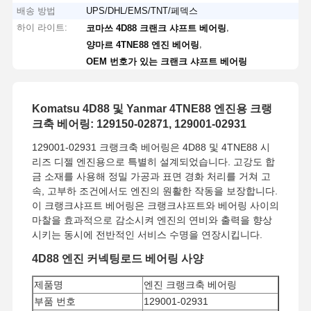
배송 방법
UPS/DHL/EMS/TNT/페덱스
하이 라이트:
,
코마쓰 4D88 크랜크 샤프트 베어링
,
양마르 4TNE88 엔진 베어링
OEM 번호가 있는 크랜크 샤프트 베어링
Komatsu 4D88 및 Yanmar 4TNE88 엔진용 크랭
크축 베어링: 129150-02871, 129001-02931
129001-02931 크랭크축 베어링은 4D88 및 4TNE88 시
리즈 디젤 엔진용으로 특별히 설계되었습니다. 고강도 합
금 소재를 사용해 정밀 가공과 표면 경화 처리를 거쳐 고
속, 고부하 조건에서도 엔진의 원활한 작동을 보장합니다.
이 크랭크샤프트 베어링은 크랭크샤프트와 베어링 사이의
마찰을 효과적으로 감소시켜 엔진의 연비와 출력을 향상
시키는 동시에 전반적인 서비스 수명을 연장시킵니다.
4D88 엔진 커넥팅로드 베어링 사양
제품명
엔진 크랭크축 베어링
부품 번호
129001-02931