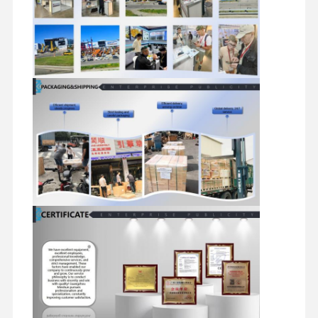
디젤 엔진
미츠비시 엔진
굴삭기 엔진
엔진은 장비를 재건합니다
인젝션 펌프
터보 차저 조립체
다른 엔진 부품
전자 제어 시스템
엔진 전기 부품
엔진 연료 시스템
굴삭기 유압 부품