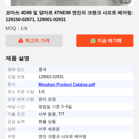
2/3
코마쓰 4D88 및 양마르 4TNE88 엔진의 크랜크 샤프트 베어링:
129150-02871, 129001-02931
MOQ：1개
최고의 가격
지금 얘기해
제품 설명
원래 장소
중국
모델 번호
129001-02931
문서
Minshun Product Catalog.pdf
최소 주문 수량
1개
포장 세부 사항
판지 포장
배달 시간
영업일 기준 3~5일
지불 조건
서부 동맹, T/T
공급 능력
현물 상품
상태
아주 새로운
유형
엔진 크랭크 샤프트 베어링