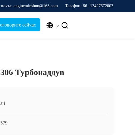
 почта: engineminshun@163.com
Телефон: 86--13427672003


оговорите сейчас
306 Турбонаддув
ай
579