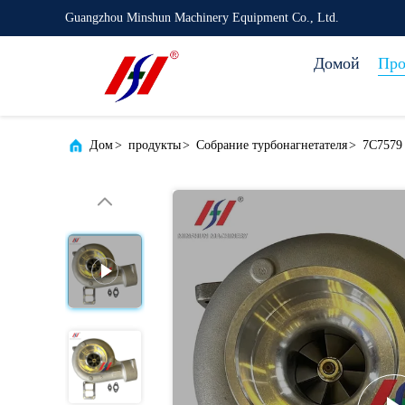
Guangzhou Minshun Machinery Equipment Co., Ltd.
Домой
Про
Дом
>
продукты
>
Собрание турбонагнетателя
>
7C7579