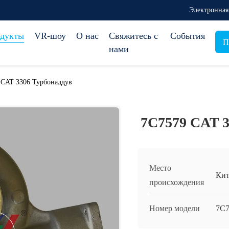
Электронная
дукты
VR-шоу
О нас
Свяжитесь с
События
П
нами
 CAT 3306 Турбонаддув
7C7579 CAT 3
Место
Кит
происхождения
Номер модели
7С7