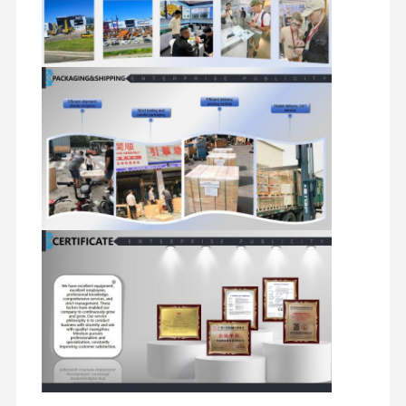
motore diesel
Motore di MITSUBISHI
Motore di escavatore
corredo della ricostruzione del motore
Pompa di iniezione
Assemblea della sovralimentazione
Altre parti del motore
Sistema di controllo elettronico
componenti elettrici del motore
Sistema del carburante del motore
Parti idrauliche dell'escavatore