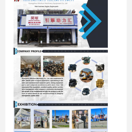
Visita Alla
Controllo
Contattaci
Notizie
Fabbrica
Della Qualità
Casi
Perkins Engine
Motore Yanmar
Motore Kubota
Motore Isuzu
Motore Cummins