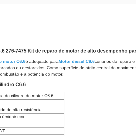
6.6 276-7475 Kit de reparo de motor de alto desempenho pa
do motor C6.6
é adequado para
Motor diesel C6.6
cenários de reparo e 
ados ou destorcidos. Como superfície de atrito central do movimento a
combustão e a potência do motor.
lindro C6.6
a do cilindro do motor C6.6
ido de alta resistência
o úmida/seca
T/T