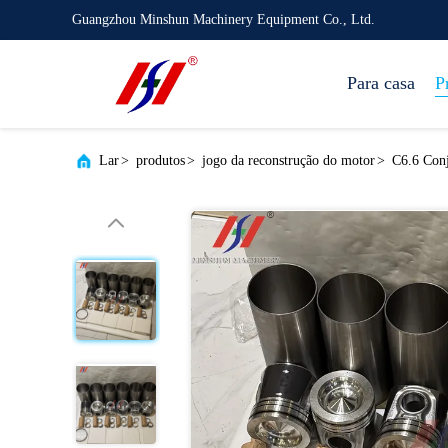
Guangzhou Minshun Machinery Equipment Co., Ltd.
Para casa
P
Lar
>
produtos
>
jogo da reconstrução do motor
>
C6.6 Conj