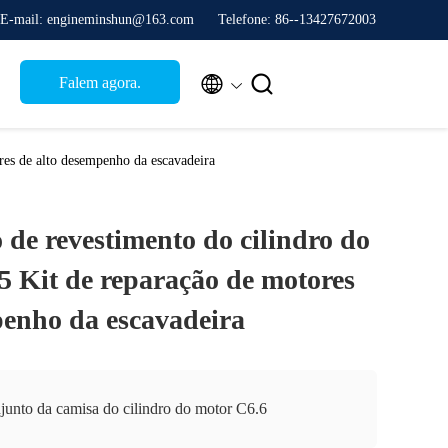
E-mail: engineminshun@163.com
Telefone: 86--13427672003


Falem agora.
res de alto desempenho da escavadeira
de revestimento do cilindro do
5 Kit de reparação de motores
penho da escavadeira
junto da camisa do cilindro do motor C6.6