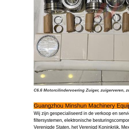
C6.6 Motorcilindervoering Zuiger, zuigerveren, zu
Guangzhou Minshun Machinery Equip
Wij zijn gespecialiseerd in de verkoop en s
filtersystemen, elektronische besturingscomp
Verenigde Staten, het Verenigd Koninkrijk, Mex