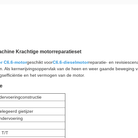
achine Krachtige motorreparatieset
or C6.6-motor
geschikt voor
C6.6-dieselmotor
reparatie- en revisiescen
. Als kernwrijvingsoppervlak van de heen en weer gaande beweging van
sefficiëntie en het vermogen van de motor.
ie
dervoeringconstructie
legeerd gietijzer
indervoering
 T/T