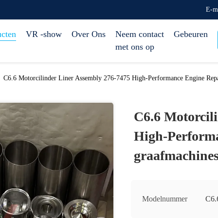
E-m
ucten
VR -show
Over Ons
Neem contact
Gebeuren
met ons op
C6.6 Motorcilinder Liner Assembly 276-7475 High-Performance Engine Repa
C6.6 Motorcil
High-Performa
graafmachine
Modelnummer
C6.