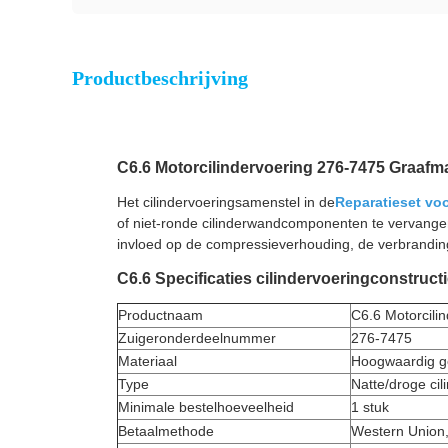
Productbeschrijving
C6.6 Motorcilindervoering 276-7475 Graafm
Het cilindervoeringsamenstel in de
Reparatieset vo
of niet-ronde cilinderwandcomponenten te vervangen
invloed op de compressieverhouding, de verbranding
C6.6 Specificaties cilindervoeringconstruct
Productnaam
C6.6 Motorcilin
Zuigeronderdeelnummer
276-7475
Materiaal
Hoogwaardig ge
Type
Natte/droge cil
Minimale bestelhoeveelheid
1 stuk
Betaalmethode
Western Union,