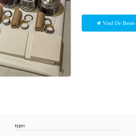
Vind De Beste 
type: