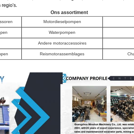
regio's.
Ons assortiment
ssoren
Motordieselpompen
ppen
Waterpompen
Andere motoraccessoires
ppen
Reismotorassemblages
Cha