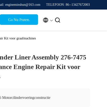
ail: engineminshun@163.com
TELEFOON: 86--13427672003


Ga Nu Praten.
ir Kit voor graafmachines
inder Liner Assembly 276-7475
nce Engine Repair Kit voor
s
6 Motorcilindervoeringconstructie