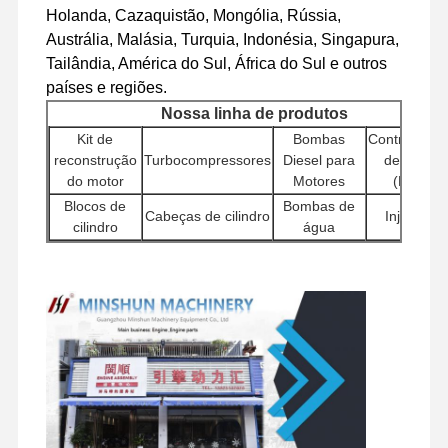
Holanda, Cazaquistão, Mongólia, Rússia,
Austrália, Malásia, Turquia, Indonésia, Singapura,
Visita À
Controle De
Contacte-
Notícias
Tailândia, América do Sul, África do Sul e outros
Fábrica
Qualidade
Nos
países e regiões.
Nossa linha de produtos
Kit de
Bombas
Controlador
reconstrução
Turbocompressores
Diesel para
de motor
do motor
Motores
(ECU)
Casos
Blocos de
Bombas de
Cabeças de cilindro
Injetores
cilindro
água
Perkins Engine
Bombas
Outros
Motores de
Hidráulicas
Filtros
acessórios de
Motor Yanmar
partida
para
motor
Escavadeir
Motor Kubota
Component
Conjuntos de
Componentes
Válvulas
do chassi 
motores de
Motor Isuzu
giratórios
Distribuidoras
outros
deslocamento
acessórios
Motor Cummins