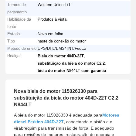
Termos de
Western Union,T/T
pagamento
Habilidade da
Produtos à vista
fonte
Estado
Novo em folha
Tipo
haste de conexão do motor
Método de envio
UPS/DHL/EMS/TNT/FedEx
Realçar:
,
Biela do motor 404D-22T
,
substituição da biela do motor C2.2
biela do motor N844LT com garantia
Nova biela do motor 115026330 para
substituição da biela do motor 404D-22T C2.2
N844LT
A biela do motor 115026330 é adequada para
Motores
diesel Perkins 404D-22T
, conectando o pistão e o
virabrequim para transmissão de força. É adequado
para revisões de motores, restauração de energia e