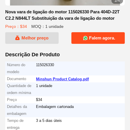
2/4
Nova vara de ligação do motor 115026330 Para 404D-22T
C2.2 N844LT Substituição da vara de ligação do motor
Preço：$34
MOQ：1 unidade
Melhor preço
Falem agora.
Descrição De Produto
Número do
115026330
modelo
Documento
Minshun Product Catalog.pdf
Quantidade de
1 unidade
ordem mínima
Preço
$34
Detalhes da
Embalagem cartonada
embalagem
Tempo de
3 a 5 dias úteis
entrega