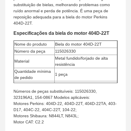
substituição de bielas, melhorando problemas como
ruído anormal e perda de potência. É uma peça de
reposição adequada para a biela do motor Perkins
404D-22T.
Especificações da biela do motor 404D-22T
Nome do produto
Biela do motor 404D-22T
Número da peça
115026330
Metal fundido/forjado de alta
Material
resistência
Quantidade mínima
1 peça
de pedido
Método de
União Ocidental, T/T
pagamento
Números de peças substituíveis: 115026330,
323196A1, 154-0867 Modelos aplicáveis:
Método de envio
UPS/DHL/EMS/TNT/FedEx
Motores Perkins: 404D-22, 404D-22T, 404D-22TA, 403-
D17, 404C-22, 404C-22T, 104-22;
Motores Shibaura: N844LT, N843L;
Motor CAT: C2.2