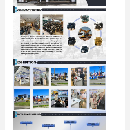
motor a diesel
Motor de MITSUBISHI
Motor de escavadeira
jogo da reconstrução do motor
Bomba de injecção
Conjunto do turbocompressor
Outras Peças do Motor
Sistema de controlo eletrônico
componentes elétricos do motor
Sistema de combustível do motor
Peças Hidráulicas de Escavadeira