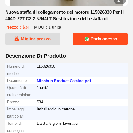
2/4
Nuova staffa di collegamento del motore 115026330 Per il
404D-22T C2.2 N844LT Sostituzione della staffa di
collegamento del motore
Prezzo：$34
MOQ：1 unità
Miglior prezzo
Parla adesso.
Descrizione Di Prodotto
Numero di
115026330
modello
Documento
Minshun Product Catalog.pdf
Quantità di
1 unità
ordine minimo
Prezzo
$34
Imballaggi
Imballaggio in cartone
particolari
Tempi di
Da 3 a 5 giorni lavorativi
consegna