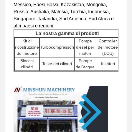
Messico, Paesi Bassi, Kazakistan, Mongolia,
Russia, Australia, Malesia, Turchia, Indonesia,
Singapore, Tailandia, Sud America, Sud Africa e
Visita Alla
Controllo
Contattaci
Notizie
altri paesi e regioni.
Fabbrica
Della Qualità
La nostra gamma di prodotti
Kit di
Pompe
Controller
ricostruzione
Turbocompressori
diesel per
del motore
del motore
motori
(ECU)
Blocchi
Pompe
Casi
Teste dei cilindri
Iniettori
cilindri
dell'acqua
Altri
Pompe
Perkins Engine
Motori di
accessori
idrauliche
Filtri
avviamento
per il
per
Motore Yanmar
motore
escavatori
Componenti
Motore Kubota
Gruppi
Componenti
Valvole
del telaio e
motore di
girevoli
distributrici
altri
Motore Isuzu
traslazione
accessori
Motore Cummins