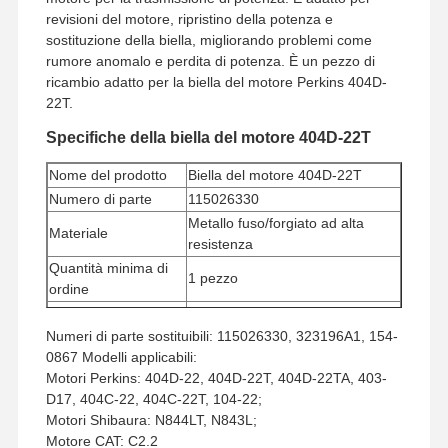
revisioni del motore, ripristino della potenza e
sostituzione della biella, migliorando problemi come
rumore anomalo e perdita di potenza. È un pezzo di
ricambio adatto per la biella del motore Perkins 404D-
22T.
Specifiche della biella del motore 404D-22T
Nome del prodotto
Biella del motore 404D-22T
Numero di parte
115026330
Metallo fuso/forgiato ad alta
Materiale
resistenza
Quantità minima di
1 pezzo
ordine
Metodo di
Western Union, T/T
pagamento
Numeri di parte sostituibili: 115026330, 323196A1, 154-
0867 Modelli applicabili:
Metodo di spedizione
UPS/DHL/EMS/TNT/FedEx
Motori Perkins: 404D-22, 404D-22T, 404D-22TA, 403-
D17, 404C-22, 404C-22T, 104-22;
Motori Shibaura: N844LT, N843L;
Motore CAT: C2.2