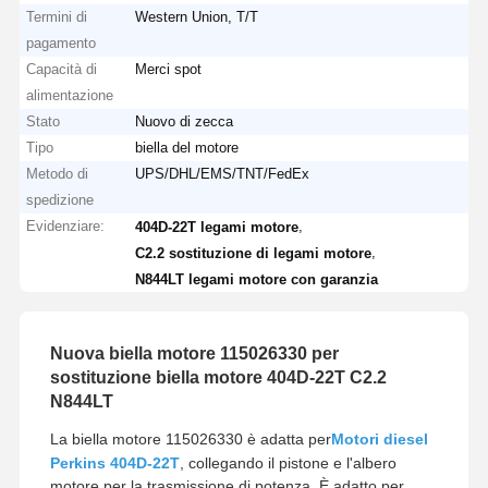
Termini di
Western Union, T/T
pagamento
Capacità di
Merci spot
alimentazione
Stato
Nuovo di zecca
Tipo
biella del motore
Metodo di
UPS/DHL/EMS/TNT/FedEx
spedizione
Evidenziare:
,
404D-22T legami motore
,
C2.2 sostituzione di legami motore
N844LT legami motore con garanzia
Nuova biella motore 115026330 per
sostituzione biella motore 404D-22T C2.2
N844LT
La biella motore 115026330 è adatta per
Motori diesel
Perkins 404D-22T
, collegando il pistone e l'albero
motore per la trasmissione di potenza. È adatto per