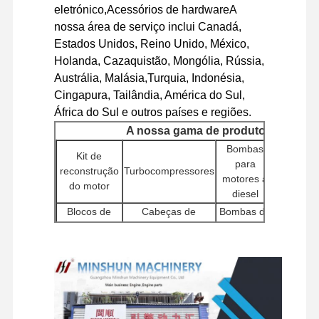
eletrónico,Acessórios de hardwareA
nossa área de serviço inclui Canadá,
Visita À
Controle De
Contacte-
Notícias
Estados Unidos, Reino Unido, México,
Fábrica
Qualidade
Nos
Holanda, Cazaquistão, Mongólia, Rússia,
Austrália, Malásia,Turquia, Indonésia,
Cingapura, Tailândia, América do Sul,
África do Sul e outros países e regiões.
A nossa gama de produtos
Casos
Bombas
Kit de
Controla
para
reconstrução
Turbocompressores
de mot
Perkins Engine
motores a
do motor
(ECU
diesel
Motor Yanmar
Blocos de
Cabeças de
Bombas de
Injeto
cilindros
cilindros
água
Motor Kubota
Bomb
Outros
Motores de
hidrául
Motor Isuzu
Filtros
acessórios
arranque
para
de motores
escavade
Motor Cummins
Compone
Associações