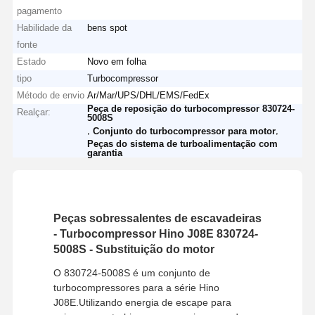
pagamento
Habilidade da
bens spot
fonte
Estado
Novo em folha
tipo
Turbocompressor
Método de envio
Ar/Mar/UPS/DHL/EMS/FedEx
Peça de reposição do turbocompressor 830724-
Realçar:
5008S
,
,
Conjunto do turbocompressor para motor
Peças do sistema de turboalimentação com
garantia
Peças sobressalentes de escavadeiras
- Turbocompressor Hino J08E 830724-
5008S - Substituição do motor
O 830724-5008S é um conjunto de
turbocompressores para a série Hino
J08E.Utilizando energia de escape para