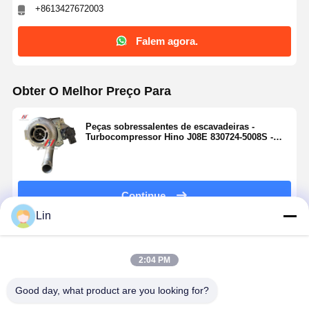
+8613427672003
Falem agora.
Obter O Melhor Preço Para
Peças sobressalentes de escavadeiras -
Turbocompressor Hino J08E 830724-5008S -
Substituição do motor
Continue
Lin
Produtos Recomendados
2:04 PM
Good day, what product are you looking for?