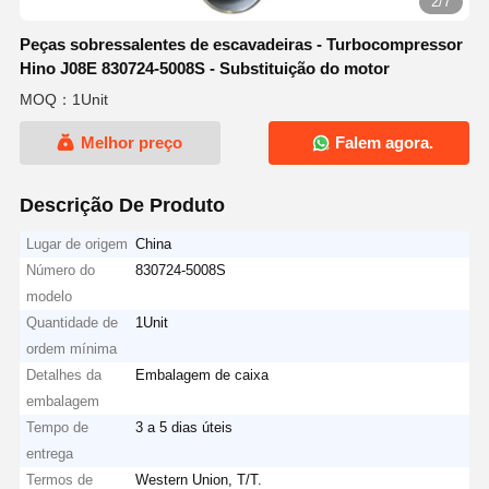
2/7
Peças sobressalentes de escavadeiras - Turbocompressor
Hino J08E 830724-5008S - Substituição do motor
MOQ：1Unit
Melhor preço
Falem agora.
Descrição De Produto
Lugar de origem
China
Número do
830724-5008S
modelo
Quantidade de
1Unit
ordem mínima
Detalhes da
Embalagem de caixa
embalagem
Tempo de
3 a 5 dias úteis
entrega
Termos de
Western Union, T/T.