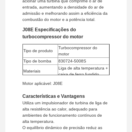
acionar uma turbina que comprime o ar de
entrada, aumentando a densidade do ar de
admissão e melhorando assim a eficiência da
combustão do motor e a potência total.
J08E Especificações do
turbocompressor do motor
Turbocompressor do
Tipo de produto
motor
Tipo de bomba
830724-5008S
Liga de alta temperatura +
Materiais
caixa de ferro fundido
Quantidade
Motor aplicável: J08E
mínima de
1 peça
encomenda
Características e Vantagens
Método de
Utiliza um impulsionador de turbina de liga de
Western Union, T/T
pagamento
alta resistência ao calor, adequado para
Método de
ambientes de funcionamento contínuos de
UPS/DHL/EMS/TNT/FedEx
transporte
alta temperatura.
O equilíbrio dinâmico de precisão reduz as