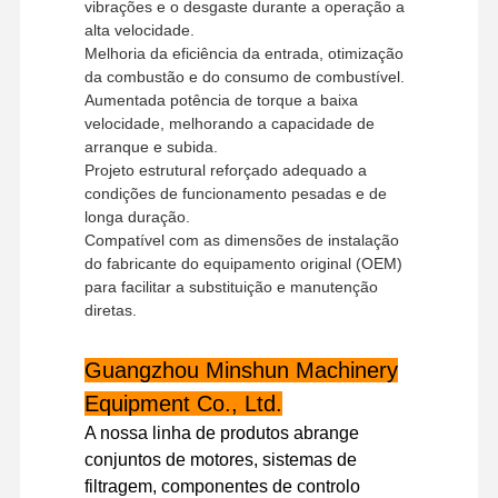
vibrações e o desgaste durante a operação a
alta velocidade.
Melhoria da eficiência da entrada, otimização
da combustão e do consumo de combustível.
Aumentada potência de torque a baixa
velocidade, melhorando a capacidade de
arranque e subida.
Projeto estrutural reforçado adequado a
condições de funcionamento pesadas e de
longa duração.
Compatível com as dimensões de instalação
do fabricante do equipamento original (OEM)
para facilitar a substituição e manutenção
diretas.
Guangzhou Minshun Machinery
Equipment Co., Ltd.
Para Casa
Produtos
Show De RV
Sobre Nós
A nossa linha de produtos abrange
conjuntos de motores, sistemas de
filtragem, componentes de controlo