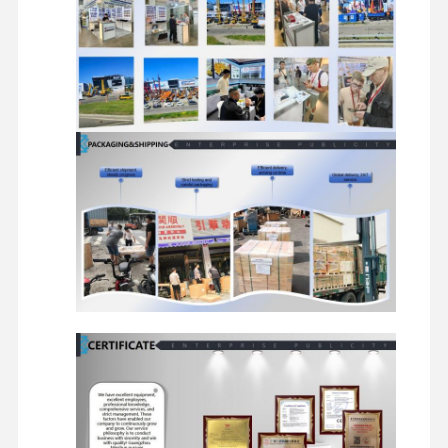
디젤 엔진
미츠비시 엔진
굴삭기 엔진
엔진은 장비를 재건합니다
인젝션 펌프
터보 차저 조립체
다른 엔진 부품
전자 제어 시스템
엔진 전기 부품
엔진 연료 시스템
굴삭기 유압 부품