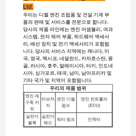
Ltd.
우리는 디젤 엔진 조립품 및 건설 기계 부
품의 판매 및 서비스를 전문으로 합니다.
당사의 제품 라인에는 엔진 어셈블리, 여과
시스템, 전자 제어 부품, 하드웨어 액세서
리, 배선 장치 및 전기 액세서리가 포함됩
니다. 당사의 서비스 지역에는 캐나다, 미
국, 영국, 멕시코, 네덜란드, 카자흐스탄, 몽
골, 러시아, 호주, 말레이시아, 터키, 인도네
시아, 싱가포르, 태국, 남미, 남아프리카 및
기타 국가 및 지역이 포함됩니다.
우리의 제품 범위
엔진 재
터보차
엔진 디젤
엔진 컨트롤러
구축 키
저
펌프
(ECU)
트
실린더
실린더
집
제품
VR 쇼
우리 에 관한
워터 펌프
인젝터
블록
헤드
것
스타터
기타 엔진
필터
굴착기 유압 펌프