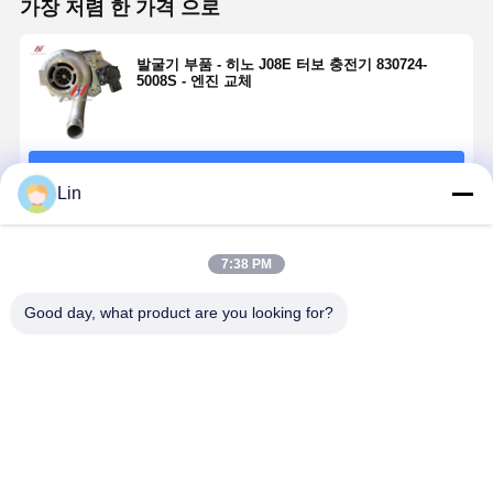
가장 저렴 한 가격 으로
발굴기 부품 - 히노 J08E 터보 충전기 830724-
5008S - 엔진 교체
계속하다
Lin
추천된 제품
7:38 PM
Good day, what product are you looking for?
1J595-17015
TD025M-05T
엔진 부품 240-
HX60W 터
49189-00953
모델 완전 터보
0003 C15 엔진
충전기 집합
굴착기 엔진 부
충전기 49173-
터보 충전기의
3598762
품에 적합한
03420 쿠보타
대체 부품
QSX15 및
Kubota V3800
V1505T
ISX15 엔진
최고의 가격
최고의 가격
최고의 가격
최고의 가
터보차저
D1105T 엔진
적합