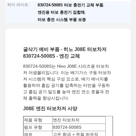
하이 라이트:
,
830724-5008S 터보 충전기 교체 부품
,
엔진용 터보 충전기 집합체
터보 충전 시스템 부품 보증
굴삭기 예비 부품 - 히노 J08E 터보차저
830724-5008S - 엔진 교체
830724-5008S는 Hino J08E 시리즈용 터보차
저 어셈블리입니다. 이는 배기가스 구동 터보차
저 시스템의 핵심 구성 요소로, 배기 에너지를
활용하여 흡입 공기를 압축하는 터빈을 구동하
고 흡입 공기 밀도를 높여 엔진 연소 효율과 전
체 출력을 향상시킵니다.
J08E 엔진 터보차저 사양
제품 유형
엔진 터보차저
펌프 유형
830724-5008S
재료
고온 합금 + 주철 하우징