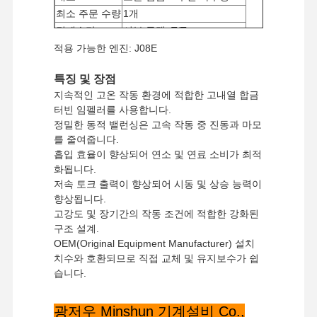
최소 주문 수량
1개
결제수단
서부 동맹, T/T
배송 방법
UPS/DHL/EMS/TNT/페덱스
적용 가능한 엔진: J08E
특징 및 장점
지속적인 고온 작동 환경에 적합한 고내열 합금
터빈 임펠러를 사용합니다.
정밀한 동적 밸런싱은 고속 작동 중 진동과 마모
를 줄여줍니다.
흡입 효율이 향상되어 연소 및 연료 소비가 최적
화됩니다.
저속 토크 출력이 향상되어 시동 및 상승 능력이
향상됩니다.
고강도 및 장기간의 작동 조건에 적합한 강화된
구조 설계.
OEM(Original Equipment Manufacturer) 설치
치수와 호환되므로 직접 교체 및 유지보수가 쉽
습니다.
광저우 Minshun 기계설비 Co.,