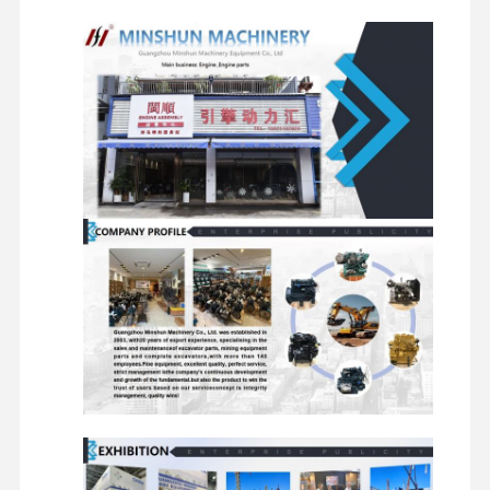
모터
액세서리
여행용 모
회전 부
분배기
섀시 구성 요소 및
터 어셈블
품
밸브
기타 액세서리
리
공장 투어
품질 관리
저희와 연락
뉴스
사건
퍼킨스 엔진
얀마 엔진
쿠보타 엔진
이수즈 엔진
커민스 엔진