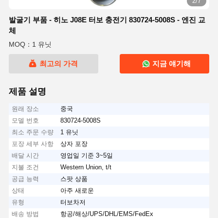
2/7
발굴기 부품 - 히노 J08E 터보 충전기 830724-5008S - 엔진 교
체
MOQ：1 유닛
최고의 가격
지금 얘기해
제품 설명
원래 장소
중국
모델 번호
830724-5008S
최소 주문 수량
1 유닛
포장 세부 사항
상자 포장
배달 시간
영업일 기준 3~5일
지불 조건
Western Union, t/t
공급 능력
스팟 상품
상태
아주 새로운
유형
터보차저
배송 방법
항공/해상/UPS/DHL/EMS/FedEx