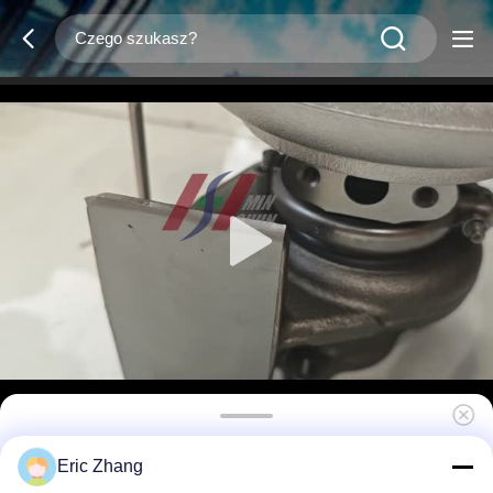
1J595-17015 49189-00953 Kubota V3800
Eric Zhang
Turbodoładowarka, nadająca się do części