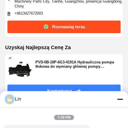
Machinery Parts City, Tianhe, Guangzhou, prowincja Guangdong,
Chiny
+8613427672003
Rozmawiaj teraz.
Uzyskaj Najlepszą Cenę Za
PVD-0B-18P-6G3-4191A Hydrauliczna pompa
tłokowa do wymiany głównej pompy
hydraulicznej koparki
Kontyntynuj
Lin
Polecane Produkty
7:28 PM