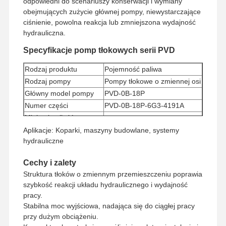
odpowiedni do scenariuszy konserwacji i wymiany
obejmujących zużycie głównej pompy, niewystarczające
ciśnienie, powolna reakcja lub zmniejszona wydajność
hydrauliczna.
Specyfikacje pomp tłokowych serii PVD
Rodzaj produktu
Pojemność paliwa
Rodzaj pompy
Pompy tłokowe o zmiennej osi
Główny model pompy
PVD-0B-18P
Numer części
PVD-0B-18P-6G3-4191A
Minimalna ilość
1 sztukę
zamówienia
Aplikacje: Koparki, maszyny budowlane, systemy
Sposób płatności
Western Union, T/T
hydrauliczne
Sposób wysyłki
UPS/DHL/EMS/TNT/FedEx
Cechy i zalety
Struktura tłoków o zmiennym przemieszczeniu poprawia
szybkość reakcji układu hydraulicznego i wydajność
pracy.
Stabilna moc wyjściowa, nadająca się do ciągłej pracy
przy dużym obciążeniu.