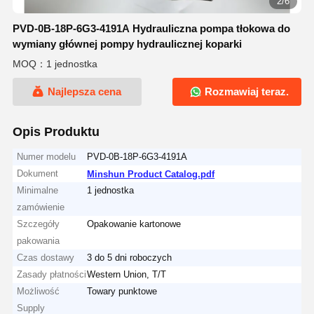
2/6
PVD-0B-18P-6G3-4191A Hydrauliczna pompa tłokowa do
wymiany głównej pompy hydraulicznej koparki
MOQ：1 jednostka
Najlepsza cena
Rozmawiaj teraz.
Opis Produktu
Numer modelu
PVD-0B-18P-6G3-4191A
Dokument
Minshun Product Catalog.pdf
Minimalne
1 jednostka
zamówienie
Szczegóły
Opakowanie kartonowe
pakowania
Czas dostawy
3 do 5 dni roboczych
Zasady płatności
Western Union, T/T
Możliwość
Towary punktowe
Supply