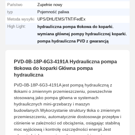
Państwo
Zupełnie nowy
typ
Pojemność paliwa
Metoda wysyłki
UPS/DHL/EMS/TNT/FedEx
High Light:
,
hydrauliczna pompa tłokowa do koparki
,
wymiana głównej pompy hydraulicznej koparki
pompa hydrauliczna PVD z gwarancją
PVD-0B-18P-6G3-4191A Hydrauliczna pompa
tłokowa do koparki Główna pompa
hydrauliczna
PVD-0B-18P-6G3-4191A jest pompą hydrauliczną z
tłokami o zmiennym przemieszczeniu, powszechnie
stosowaną jako pompa główna w systemach
hydraulicznych mini-grzebarzy i maszyn
budowlanych.Wykorzystanie struktury tłoka o zmiennym
przemieszczeniu, automatycznie dostosowuje przepływ i
ciśnienie w zależności od obciążenia, osiągając stabilną
moc wyjściową i kontrolę oszczędności energii.Jest