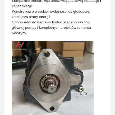
Kompaktna konstrukcja umożliwiająca łatwą instalację i
konserwację.
Konstrukcja o wysokiej wydajności objętościowej
zmniejsza straty energii.
Odpowiedni do naprawy hydraulicznego zespołu
głównej pompy i kompletnych projektów remontu
maszyny.
Strona
Produkty
Pokaz VR
O Nas
Główna