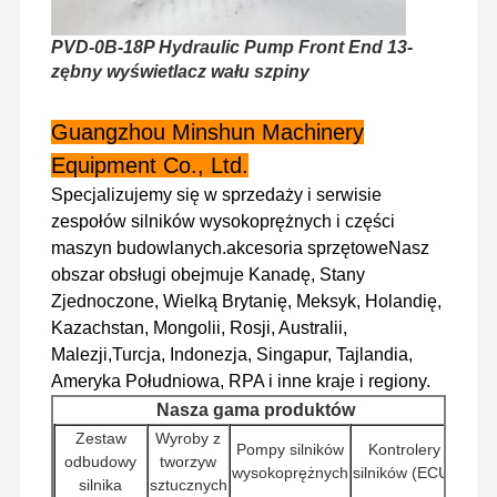
PVD-0B-18P Hydraulic Pump Front End 13-
zębny wyświetlacz wału szpiny
Wycieczka
Kontrola
Skontaktuj
Aktualności
Po Fabryce
Jakości
Się Z Nami
Guangzhou Minshun Machinery
Equipment Co., Ltd.
Specjalizujemy się w sprzedaży i serwisie
zespołów silników wysokoprężnych i części
Sprawy
maszyn budowlanych.akcesoria sprzętoweNasz
obszar obsługi obejmuje Kanadę, Stany
Silnik Perkinsa
Zjednoczone, Wielką Brytanię, Meksyk, Holandię,
Kazachstan, Mongolii, Rosji, Australii,
Silnik Yanmar
Malezji,Turcja, Indonezja, Singapur, Tajlandia,
Ameryka Południowa, RPA i inne kraje i regiony.
Silnik Kubota
Nasza gama produktów
Silnik Isuzu
Zestaw
Wyroby z
Pompy silników
Kontrolery
odbudowy
tworzyw
wysokoprężnych
silników (ECU)
Silnik CUMMINS
silnika
sztucznych