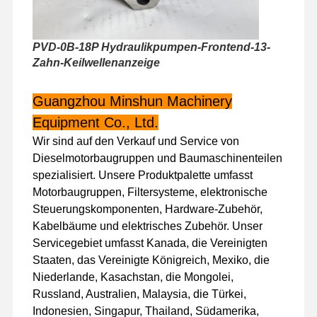
Werksbesicht
Qualitätskont
Kontakt Mit
Neuigkeiten
PVD-0B-18P Hydraulikpumpen-Frontend-13-
Igung
Rolle
Uns
Zahn-Keilwellenanzeige
Guangzhou Minshun Machinery
Equipment Co., Ltd.
Fälle
Wir sind auf den Verkauf und Service von
Dieselmotorbaugruppen und Baumaschinenteilen
Perkins Engine
spezialisiert. Unsere Produktpalette umfasst
Motorbaugruppen, Filtersysteme, elektronische
Yanmar-Motor
Steuerungskomponenten, Hardware-Zubehör,
Kabelbäume und elektrisches Zubehör. Unser
Kubota-Motor
Servicegebiet umfasst Kanada, die Vereinigten
Staaten, das Vereinigte Königreich, Mexiko, die
Isuzu-Motor
Niederlande, Kasachstan, die Mongolei,
Cummins Motor
Russland, Australien, Malaysia, die Türkei,
Indonesien, Singapur, Thailand, Südamerika,