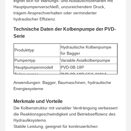
eignet sich für Wartungs- und Austauschszenarien mit
Hauptpumpenverschleiß, unzureichendem Druck,
trägem Ansprechverhalten oder verminderter
hydraulischer Effizienz.
Technische Daten der Kolbenpumpe der PVD-
Serie
Hydraulische Kolbenpumpe
Produkttyp
für Bagger
Pumpentyp
Variable Axialkolbenpumpe
Hauptpumpenmodell
PVD-0B-18P
Teilenummer
PVD-0B-18P-6G3-4191A
Mindestbestellmenge
1 Stück
Anwendungen: Bagger, Baumaschinen, hydraulische
Zahlungsmethode
Western Union, T/T
Energiesysteme
Versandart
UPS/DHL/EMS/TNT/FedEx
Merkmale und Vorteile
Die Kolbenstruktur mit variabler Verdrängung verbessert
die Reaktionsgeschwindigkeit und Betriebseffizienz des
Hydrauliksystems.
Stabile Leistung, geeignet für kontinuierlichen