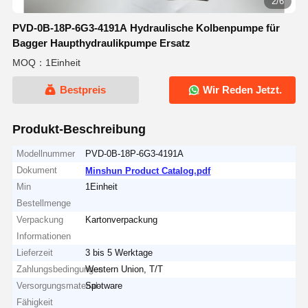
2/6
PVD-0B-18P-6G3-4191A Hydraulische Kolbenpumpe für
Bagger Haupthydraulikpumpe Ersatz
MOQ：1Einheit
Bestpreis
Wir Reden Jetzt.
Produkt-Beschreibung
Modellnummer
PVD-0B-18P-6G3-4191A
Dokument
Minshun Product Catalog.pdf
Min
1Einheit
Bestellmenge
Verpackung
Kartonverpackung
Informationen
Lieferzeit
3 bis 5 Werktage
Zahlungsbedingungen
Western Union, T/T
Versorgungsmaterial-
Spotware
Fähigkeit