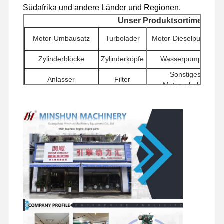
Dieselmotor
Südafrika und andere Länder und Regionen.
Unser Produktsortiment
MITSUBISHI-Maschine
Motor-Umbausatz
Turbolader
Motor-Dieselpumpen
Baggermotor
Zylinderblöcke
Zylinderköpfe
Wasserpumpen
Maschinenwiederaufbauenausrüstung
Sonstiges
Anlasser
Filter
Motorzubehör
Injektionspumpe
Schwenkkomponenten
Verteilerventile
Reisemotorbaugruppen
Turbolader-Versammlung
Andere Motorteile
Elektronisches Kontrollsystem
Elektrische Komponenten von Motoren
Kraftstoffsystem des Motors
Hydraulikteile für Bagger