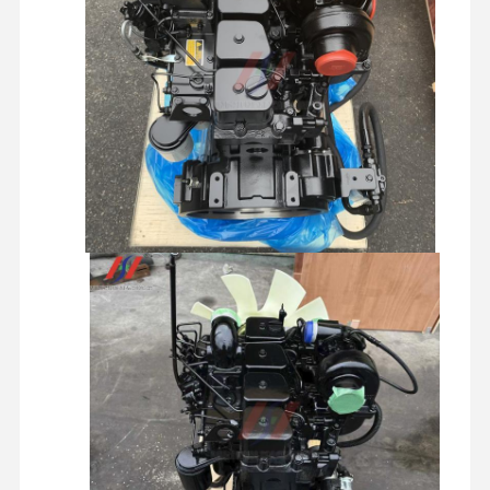
بازدید از
کنترل کیفیت
تماس با ما
اخبار
کارخانه
پرونده ها
موتور پرکینز
موتور یانمار
موتور کوبوتا
موتور ايسوزو
موتور کامینز