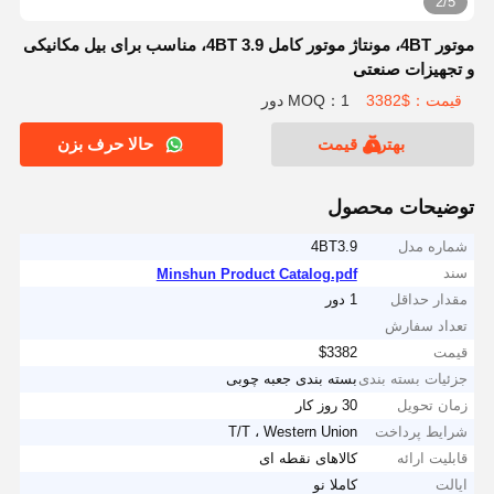
2/5
موتور 4BT، مونتاژ موتور کامل 4BT 3.9، مناسب برای بیل مکانیکی
و تجهیزات صنعتی
قیمت：$3382
MOQ：1 دور
بهترین قیمت
حالا حرف بزن
توضیحات محصول
شماره مدل
4BT3.9
سند
Minshun Product Catalog.pdf
مقدار حداقل
1 دور
تعداد سفارش
قیمت
$3382
جزئیات بسته بندی
بسته بندی جعبه چوبی
زمان تحویل
30 روز کار
شرایط پرداخت
T/T ، Western Union
قابلیت ارائه
کالاهای نقطه ای
ایالت
کاملا نو