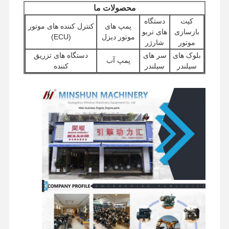
محصولات ما
قطعات یدکی بیل مکانیکی
کیت
دستگاه
پمپ های
کنترل کننده های موتور
بازسازی
های تربو
موتور دیزل
(ECU)
موتور
شارژر
بلوک های
سر های
دستگاه های تزریق
پمپ آب
سیلندر
سیلندر
کننده
موتورهای
سایر لوازم
پمپ های هیدرولیک
فیلترها
استارتر
جانبی موتور
حفاری
دریچه
قطعات
اجزای موتور
اجزای شاسی و سایر
های توزیع
چرخ دار
سفر
لوازم جانبی
کننده