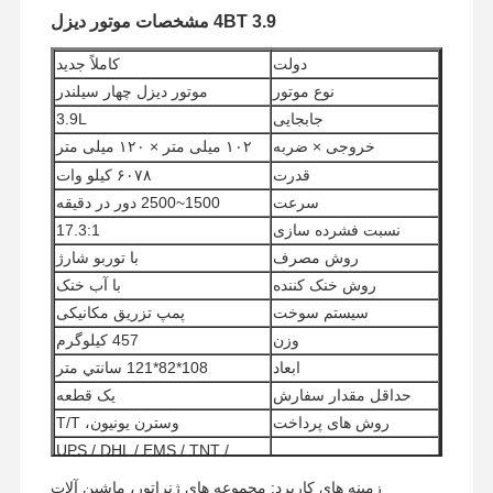
4BT 3.9 مشخصات موتور دیزل
دولت
کاملاً جديد
نوع موتور
موتور دیزل چهار سیلندر
جابجایی
3.9L
خروجی × ضربه
۱۰۲ میلی متر × ۱۲۰ میلی متر
قدرت
۶۰۷۸ کیلو وات
سرعت
1500~2500 دور در دقیقه
نسبت فشرده سازی
17.3:1
روش مصرف
با توربو شارژ
روش خنک کننده
با آب خنک
سیستم سوخت
پمپ تزریق مکانیکی
وزن
457 کیلوگرم
ابعاد
108*82*121 سانتي متر
حداقل مقدار سفارش
یک قطعه
روش های پرداخت
وسترن یونیون، T/T
UPS / DHL / EMS / TNT /
روش های حمل و نقل
FedEx
زمینه های کاربرد: مجموعه های ژنراتور، ماشین آلات