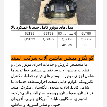
موتور دیزل
موتور میتسوبیشی
موتور بیل مکانیکی
مدل های موتور کامل جدید با عملکرد بالا
6LT89
6 سي تي 83
6BT59
6LT93
کیت بازسازی موتور
QSB33
QSB45
QSB59
QSB67
ب33
4BT39
پمپ تزریق
تجمع توربو شارژر
گوانگژو مینشن ماشین آلات شرکت، لمیتد
ما متخصص فروش و خدمات اجزای موتور دیزل و
سایر قطعات موتور
قطعات ماشین آلات ساختمانی هستیم. خط تولید ما
شامل اجزای موتور، سیستم های فیلتر، قطعات کنترل
سیستم کنترل الکترونیکی
الکترونیکی،لوازم جانبی سخت افزاریمنطقه خدمات ما
اجزای الکتریکی موتور
شامل کانادا، ایالات متحده، انگلستان، مکزیک، هلند،
قزاقستان، مغولستان، روسیه، استرالیا، مالزی،ترکیه،
سیستم سوخت موتور
اندونزی، سنگاپور، تایلند، آمریکای جنوبی، آفریقای
جنوبی و سایر کشورها و مناطق.
قطعات هیدرولیک بیل مکانیکی