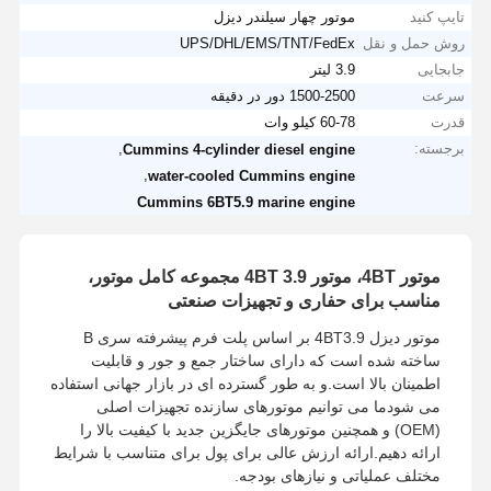
تایپ کنید
موتور چهار سیلندر دیزل
روش حمل و نقل
UPS/DHL/EMS/TNT/FedEx
جابجایی
3.9 لیتر
سرعت
1500-2500 دور در دقیقه
قدرت
60-78 کیلو وات
برجسته:
,
Cummins 4-cylinder diesel engine
,
water-cooled Cummins engine
Cummins 6BT5.9 marine engine
موتور 4BT، موتور 4BT 3.9 مجموعه کامل موتور،
مناسب برای حفاری و تجهیزات صنعتی
موتور دیزل 4BT3.9 بر اساس پلت فرم پیشرفته سری B
ساخته شده است که دارای ساختار جمع و جور و قابلیت
اطمینان بالا است.و به طور گسترده ای در بازار جهانی استفاده
می شودما می توانیم موتورهای سازنده تجهیزات اصلی
(OEM) و همچنین موتورهای جایگزین جدید با کیفیت بالا را
ارائه دهیم.ارائه ارزش عالی برای پول برای متناسب با شرایط
مختلف عملیاتی و نیازهای بودجه.