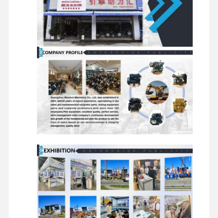
मित्सुबिशी इंजन
खुदाई करने वाला इंजन
इंजन पुनर्निर्माण किट
इंजेक्शन पंप
टर्बोचार्जर असेंबली
अन्य इंजन पार्ट्स
इलेक्ट्रॉनिक नियंत्रण तंत्र
इंजन के विद्युत घटक
इंजन ईंधन प्रणाली
खुदाई करने वाले हाइड्रोलिक पार्ट्स