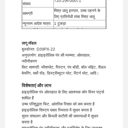
720-2एम-00071
संख्या
मिश्र धातु इस्पात, उच्च पहनने के
सामग्री
लिए प्रतिरोधी तांबा मिश्र धातु
न्यूनतम आदेश मात्रा
1 टुकड़ा
भुगतान विधि
वेस्टर्न यूनियन, टी/टी
यूपीएस/डीएचएल/ईएमएस/टीएनटी/
शिपिंग का तरीका
लागू मॉडल
फेडएक्स
बुलडोजर: D39PX-22
अनुप्रयोग: हाइड्रोलिक पंप की मरम्मत, ओवरहाल,
नवीनीकरण
किट सामग्री: स्वैशप्लेट, पिस्टन, पंप बॉडी, बॉल जॉइंट, सैडल
बेयरिंग, सर्वो रॉड, डिस्ट्रीब्यूटर प्लेट, रिटर्न प्लेट, आदि।
विशेषताएं और लाभ
हाइड्रोलिक पंप ओवरहाल के लिए आवश्यक कोर वियर पार्ट्स
शामिल हैं
उच्च परिशुद्धता फिट, आंतरिक रिसाव को कम करता है
हाइड्रोलिक सिस्टम दबाव स्थिरता में सुधार करता है
सुस्त संचालन और बिजली कटौती की समस्याओं में सुधार
करता है
हाइड्रोलिक पंप नवीनीकरण और पुनर्निर्माण के लिए उपयुक्त