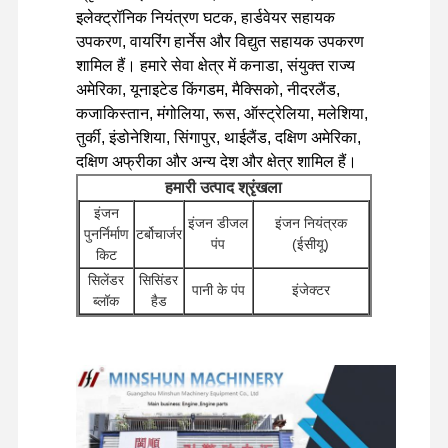
इलेक्ट्रॉनिक नियंत्रण घटक, हार्डवेयर सहायक
उपकरण, वायरिंग हार्नेस और विद्युत सहायक उपकरण
फ़ैक्टरी टूर
गुणवत्ता नियंत्रण
हमसे संपर्क करें
समाचार
शामिल हैं। हमारे सेवा क्षेत्र में कनाडा, संयुक्त राज्य
अमेरिका, यूनाइटेड किंगडम, मैक्सिको, नीदरलैंड,
कजाकिस्तान, मंगोलिया, रूस, ऑस्ट्रेलिया, मलेशिया,
तुर्की, इंडोनेशिया, सिंगापुर, थाईलैंड, दक्षिण अमेरिका,
दक्षिण अफ्रीका और अन्य देश और क्षेत्र शामिल हैं।
मामले
हमारी उत्पाद श्रृंखला
इंजन
इंजन डीजल
इंजन नियंत्रक
पर्किन्स इंजन
पुनर्निर्माण
टर्बोचार्जर
पंप
(ईसीयू)
किट
यानमार इंजन
सिलेंडर
सिसिंडर
पानी के पंप
इंजेक्टर
ब्लॉक
हैड
कुबोटा इंजन
अन्य इंजन
स्टार्टर
फिल्टर
सहायक
खुदाई हाइड्रोलिक पंप
मोटर्स
इसुजु इंजन
उपकरण
कुंडा
वितरक
यात्रा मोटर
चेसिस घटक और अन्य
कमिंस इंजन
घटक
वाल्व
असेंबलियाँ
सहायक उपकरण
डीजल इंजन