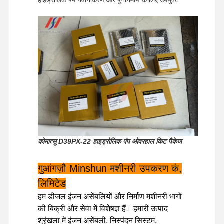
कोमात्सु D39PX-22 हाइड्रोलिक पंप ओवरहाल किट पैकेज
गुआंगज़ौ Minshun मशीनरी उपकरण कं,
लिमिटेड
घर
उत्पादों
वीआर शो
हमारे बारे में
हम डीजल इंजन असेंबलियों और निर्माण मशीनरी भागों
की बिक्री और सेवा में विशेषज्ञ हैं। हमारी उत्पाद
श्रृंखला में इंजन असेंबली, निस्पंदन सिस्टम,