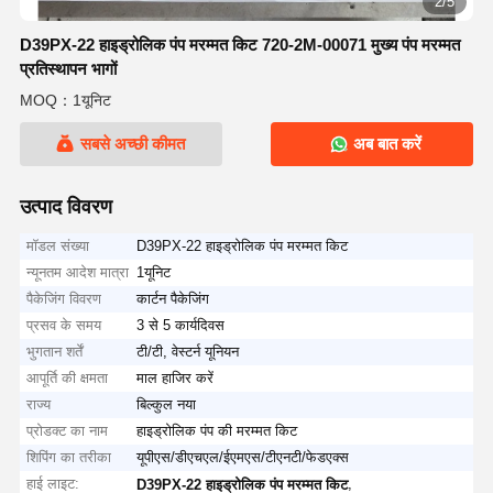
2/5
D39PX-22 हाइड्रोलिक पंप मरम्मत किट 720-2M-00071 मुख्य पंप मरम्मत
प्रतिस्थापन भागों
MOQ：1यूनिट
सबसे अच्छी कीमत
अब बात करें
उत्पाद विवरण
मॉडल संख्या
D39PX-22 हाइड्रोलिक पंप मरम्मत किट
न्यूनतम आदेश मात्रा
1यूनिट
पैकेजिंग विवरण
कार्टन पैकेजिंग
प्रसव के समय
3 से 5 कार्यदिवस
भुगतान शर्तें
टी/टी, वेस्टर्न यूनियन
आपूर्ति की क्षमता
माल हाजिर करें
राज्य
बिल्कुल नया
प्रोडक्ट का नाम
हाइड्रोलिक पंप की मरम्मत किट
शिपिंग का तरीका
यूपीएस/डीएचएल/ईएमएस/टीएनटी/फेडएक्स
हाई लाइट:
,
D39PX-22 हाइड्रोलिक पंप मरम्मत किट