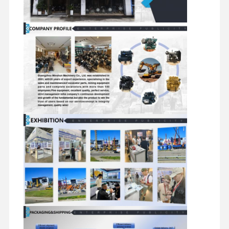
디젤 엔진
미츠비시 엔진
굴삭기 엔진
엔진은 장비를 재건합니다
인젝션 펌프
터보 차저 조립체
다른 엔진 부품
전자 제어 시스템
엔진 전기 부품
엔진 연료 시스템
굴삭기 유압 부품