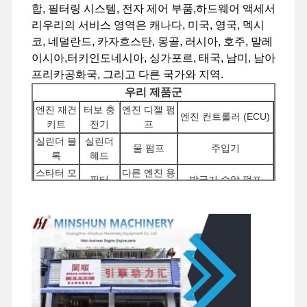
합, 필터링 시스템, 전자 제어 부품,하드웨어 액세서
리우리의 서비스 영역은 캐나다, 미국, 영국, 멕시
코, 네덜란드, 카자흐스탄, 몽골, 러시아, 호주, 말레
공장 투어
품질 관리
저희와 연락
뉴스
이시아,터키인도네시아, 싱가포르, 태국, 남미, 남아
프리카공화국, 그리고 다른 국가와 지역.
우리 제품군
엔진 재건
터보 충
엔진 디젤 펌
엔진 컨트롤러 (ECU)
키트
전기
프
사건
실린더 블
실린더
물 펌프
주입기
록
헤드
스타터 모
다른 엔진 용
퍼킨스 엔진
필터
발굴기 수압 펌프
터
품
얀마 엔진
배분 밸
여행용 모터
차체 부품 및 기타 액
회전 부품
브
조립
세서리
쿠보타 엔진
이수즈 엔진
커민스 엔진