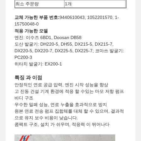
최소 주문량
1개
지불 방법
웨스턴 유니온, T/T
교체 가능한 부품 번호:
9440610043, 1052201570, 1-
운송 방법
UPS/DHL/EMS/TNT/FedEx
15750048-0
적용 가능한 모델
엔진: 이수즈 6BD1, Doosan DB58
도산 발굴기: DH220-5, DH55, DX215-5, DX215-7,
DX220-5, DX220-7, DX225-5, DX225-7; 코마쓰 발굴기:
PC200-3
히타치 발굴기: EX200-1
특징 과 이점
안정적인 연료 공급 압력, 엔진 시작 성능을 향상
고 진동 건설 기계 환경에 적응 할 수있는 마모 저항 펌프
바디 구조
우수한 밀폐 성능, 연료 누출을 효과적으로 방지
원본 연료 전송 펌프 집합체를 대체 할 수 있으며, 결과적
으로 유지 보수 비용이 낮습니다.
콤팩트 구조, 설치 가 쉬우며, 적응력 이 뛰어나다