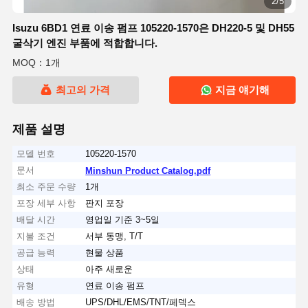
2/5
Isuzu 6BD1 연료 이송 펌프 105220-1570은 DH220-5 및 DH55
굴삭기 엔진 부품에 적합합니다.
MOQ：1개
최고의 가격
지금 얘기해
제품 설명
모델 번호
105220-1570
문서
Minshun Product Catalog.pdf
최소 주문 수량
1개
포장 세부 사항
판지 포장
배달 시간
영업일 기준 3~5일
지불 조건
서부 동맹, T/T
공급 능력
현물 상품
상태
아주 새로운
유형
연료 이송 펌프
배송 방법
UPS/DHL/EMS/TNT/페덱스