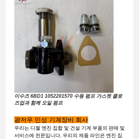
이수즈 6BD1 1052201570 수동 펌프 가스켓 클로
즈업과 함께 오일 펌프
광저우 민성 기계장비 회사
집
제품
VR 쇼
우리 에 관한
것
우리는 디젤 엔진 집합 및 건설 기계 부품의 판매 및
서비스에 전문입니다. 우리의 제품 라인은 엔진 집