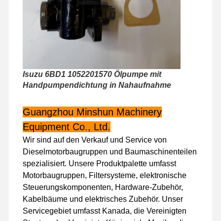
Werksbesicht
Qualitätskont
Kontakt Mit
Neuigkeiten
Igung
Rolle
Uns
Isuzu 6BD1 1052201570 Ölpumpe mit
Handpumpendichtung in Nahaufnahme
Fälle
Guangzhou Minshun Machinery
Perkins Engine
Equipment Co., Ltd.
Wir sind auf den Verkauf und Service von
Yanmar-Motor
Dieselmotorbaugruppen und Baumaschinenteilen
Kubota-Motor
spezialisiert. Unsere Produktpalette umfasst
Motorbaugruppen, Filtersysteme, elektronische
Isuzu-Motor
Steuerungskomponenten, Hardware-Zubehör,
Kabelbäume und elektrisches Zubehör. Unser
Cummins Motor
Servicegebiet umfasst Kanada, die Vereinigten