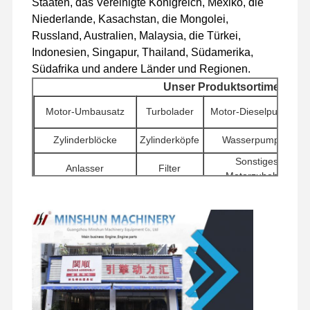
Staaten, das Vereinigte Königreich, Mexiko, die
Dieselmotor
Niederlande, Kasachstan, die Mongolei,
MITSUBISHI-Maschine
Russland, Australien, Malaysia, die Türkei,
Indonesien, Singapur, Thailand, Südamerika,
Baggermotor
Südafrika und andere Länder und Regionen.
Unser Produktsortiment
Maschinenwiederaufbauenausrüstung
Motor-Umbausatz
Turbolader
Motor-Dieselpumpen
Injektionspumpe
Zylinderblöcke
Zylinderköpfe
Wasserpumpen
Turbolader-Versammlung
Sonstiges
Anlasser
Filter
Motorzubehör
Andere Motorteile
Schwenkkomponenten
Verteilerventile
Reisemotorbaugruppen
Elektronisches Kontrollsystem
Elektrische Komponenten von Motoren
Kraftstoffsystem des Motors
Hydraulikteile für Bagger