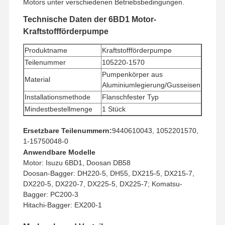
Motors unter verschiedenen Betriebsbedingungen.
Technische Daten der 6BD1 Motor-
Kraftstoffförderpumpe
Produktname
Kraftstoffförderpumpe
Teilenummer
105220-1570
Pumpenkörper aus
Material
Aluminiumlegierung/Gusseisen
Installationsmethode
Flanschfester Typ
Mindestbestellmenge
1 Stück
Zahlungsmethode
Western Union, T/T
Ersetzbare Teilenummern:
9440610043, 1052201570,
Versandart
UPS/DHL/EMS/TNT/FedEx
1-15750048-0
Anwendbare Modelle
Motor: Isuzu 6BD1, Doosan DB58
Doosan-Bagger: DH220-5, DH55, DX215-5, DX215-7,
DX220-5, DX220-7, DX225-5, DX225-7; Komatsu-
Bagger: PC200-3
Hitachi-Bagger: EX200-1