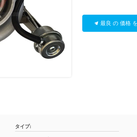
最良 の 価格 
タイプ: