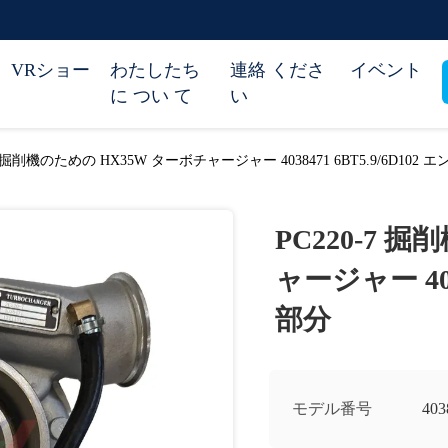
VRショー
わたしたち
連絡 くださ
イベント
に つい て
い
-7 掘削機のための HX35W ターボチャージャー 4038471 6BT5.9/6D102
PC220-7 
ャージャー 403
部分
モデル番号
403