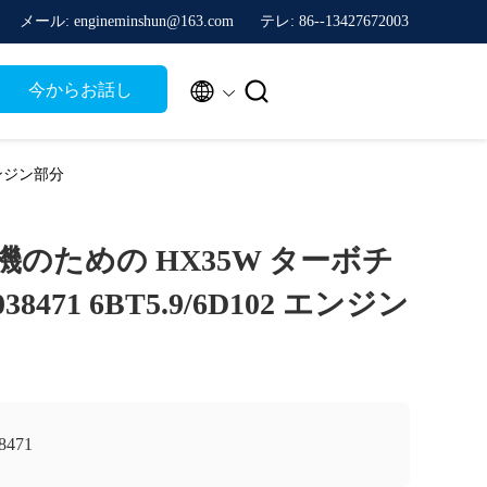
メール: engineminshun@163.com
テレ: 86--13427672003


今からお話し
 エンジン部分
掘削機のための HX35W ターボチ
8471 6BT5.9/6D102 エンジン
8471