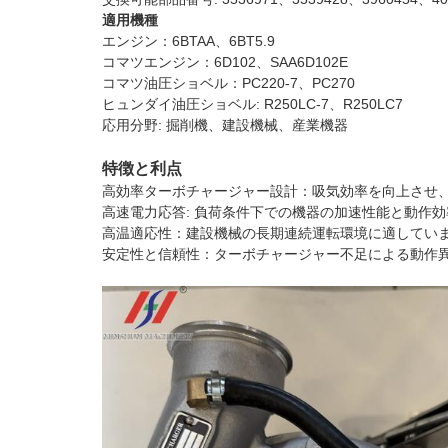
適用機種
エンジン：6BTAA、6BT5.9
コマツエンジン：6D102、SAA6D102E
コマツ油圧ショベル：PC220-7、PC270
ヒュンダイ油圧ショベル: R250LC-7、R250LC7
応用分野: 掘削機、建設機械、産業機器
特徴と利点
高効率ターボチャージャー設計：吸気効率を向上させ
高速電力応答: 負荷条件下での機器の加速性能と動作
高温適応性：建設機械の長期連続運転環境に適してい
安定性と信頼性：ターボチャージャー不足による動作