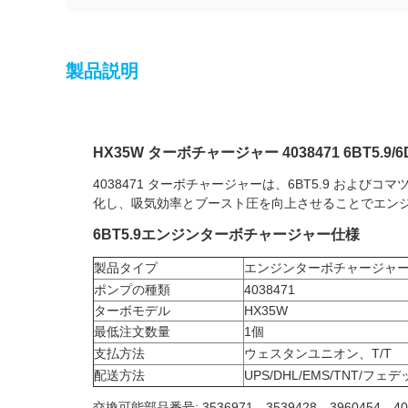
製品説明
HX35W ターボチャージャー 4038471 6BT5.9/
4038471 ターボチャージャーは、6BT5.9 および
化し、吸気効率とブースト圧を向上させることでエン
6BT5.9エンジンターボチャージャー仕様
製品タイプ
エンジンターボチャージャ
ポンプの種類
4038471
ターボモデル
HX35W
最低注文数量
1個
支払方法
ウェスタンユニオン、T/T
配送方法
UPS/DHL/EMS/TNT/フェ
交換可能部品番号: 3536971、3539428、3960454、408