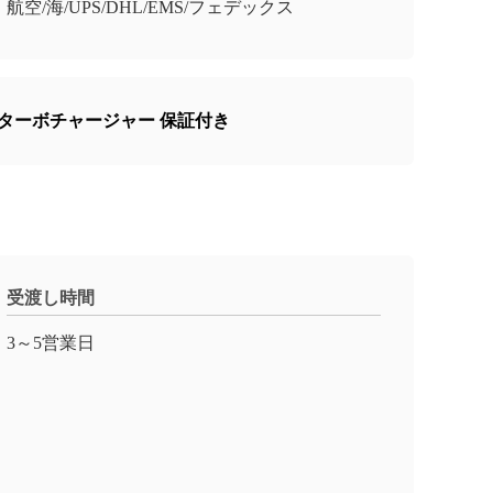
航空/海/UPS/DHL/EMS/フェデックス
対応ターボチャージャー 保証付き
受渡し時間
3～5営業日