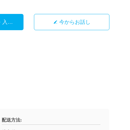
を 入手 する
今からお話し
配送方法: