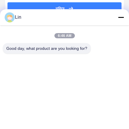
চালিয়ে
Lin
প্রস্তাবিত পণ্য
6:46 AM
Good day, what product are you looking for?
1J595-17015
TD025M-05T
C15 ইঞ্জিন
HX60W
49189-00953
মডেল সম্পূর্ণ
টার্বোচার্জারের জন্য
টার্বোচার্জার সমা
Kubota V3800
টার্বোচার্জার 49173-
ইঞ্জিন পার্ট 240-
3598762
টার্বোচার্জার,
03420 Kubota
0003 রিপ্লেসমেন্ট
QSX15 এবং
এক্সক্যাভটর ইঞ্জিনের
V1505T
পার্ট
ISX15 ইঞ্জিনে
ভালো দাম
ভালো দাম
ভালো দাম
ভালো দাম
জন্য উপযুক্ত
D1105T ইঞ্জিন
জন্য উপযুক্ত
টার্বোচার্জার
প্রতিস্থাপন অংশ
বাড়ি
আমাদের
আমাদের সাথে যোগাযোগ
Desktop
Site
সম্পর্কে
করুন