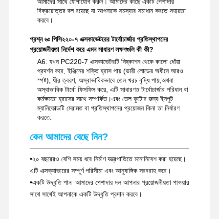
আমাদের সাথে যোগাযোগ করুন। আমাদের কাছে একটি পেশাদার
বিক্রয়োত্তর দল রয়েছে যা আপনাকে সমস্যার সমাধান করতে সহায়তা
করবে।
প্রশ্ন ৬ঃ পিসি২২০-৭ এক্সকাভেটরের টার্বোচার্জার প্রতিস্থাপনের
প্রয়োজনীয়তা নির্দেশ করে এমন সাধারণ লক্ষণগুলি কী কী?
A6: যখন PC220-7 এক্সকাভেটরটি নিষ্কাশন থেকে কালো ধোঁয়া
প্রদর্শন করে, ইঞ্জিনের শক্তি হ্রাস পায় (ভারী লোডের অধীনে আরও
স্পষ্ট), ধীর ত্বরণ, অস্বাভাবিকভাবে তেল খরচ বৃদ্ধি পায়,অথবা
অস্বাভাবিক টার্বো ফিসফিস করে, এটি সাধারণত টার্বোচার্জার পরিধান বা
কর্মক্ষমতা হ্রাসের সাথে সম্পর্কিত।এবং তেল ফুটোর জন্য ইনপুট
ম্যানিফোল্ডটি মেরামত বা প্রতিস্থাপনের প্রয়োজন কিনা তা নির্ধারণ
করতে.
কেন আমাদের বেছে নিন?
•
২০ বছরেরও বেশি সময় ধরে নির্মাণ যন্ত্রপাতিতে মনোনিবেশ করা হয়েছে।
এটি এক্সক্যাভারের সম্পূর্ণ পরিসীমা এবং আনুষাঙ্গিক সরবরাহ করে।
•
একটি উদ্ধৃতি পান ️ আমাদের পেশাদার দল আপনার প্রয়োজনীয়তা পাওয়ার
সাথে সাথেই আপনাকে একটি উদ্ধৃতি প্রদান করবে।