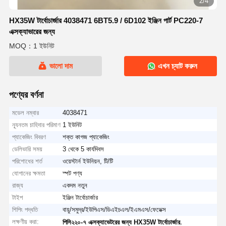
2/4
HX35W টার্বোচার্জার 4038471 6BT5.9 / 6D102 ইঞ্জিন পার্ট PC220-7
এক্সক্যাভারের জন্য
MOQ：1 ইউনিট
ভালো দাম
এখন চ্যাট করুন
পণ্যের বর্ণনা
মডেল নম্বার
4038471
ন্যূনতম চাহিদার পরিমাণ
1 ইউনিট
প্যাকেজিং বিবরণ
শক্ত কাগজ প্যাকেজিং
ডেলিভারি সময়
3 থেকে 5 কার্যদিবস
পরিশোধের শর্ত
ওয়েস্টার্ন ইউনিয়ন, টি/টি
যোগানের ক্ষমতা
স্পট পণ্য
রাজ্য
একদম নতুন
টাইপ
ইঞ্জিন টার্বোচার্জার
শিপিং পদ্ধতি
বায়ু/সমুদ্র/ইউপিএস/ডিএইচএল/ইএমএস/ফেডেক্স
লক্ষণীয় করা:
,
পিসি২২০-৭ এক্সক্যাভেটরের জন্য HX35W টার্বোচার্জার