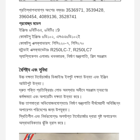
শিপিং পদ্ধতি
ইউপিএস/ডিএইচএল/ইএমএস/টিএনটি/ফেডেক্স
প্রতিস্থাপনযোগ্য অংশের নম্বরঃ 3536971, 3539428,
3960454, 4089136, 3528741
প্রযোজ্য মডেল
ইঞ্জিনঃ ৬বিটিএএ, ৬বিটি৫।9
কোমাটসু ইঞ্জিনঃ ৬ডি১০২, এসএএ৬ডি১০২ই
কোমাটসু এক্সক্যাভারস: পিসি২২০-৭, পিসি২৭০
হুইন্ডাই এক্সক্যাভেটরঃ R250LC-7, R250LC7
অ্যাপ্লিকেশন এলাকাঃ খননকারক, নির্মাণ যন্ত্রপাতি, শিল্প সরঞ্জাম
বৈশিষ্ট্য এবং সুবিধা
উচ্চ দক্ষতা টার্বোচার্জার ডিজাইনঃ ইনপুট দক্ষতা উন্নত এবং ইঞ্জিন
আউটপুট উন্নত।
দ্রুত শক্তি প্রতিক্রিয়াঃ লোড অবস্থার অধীনে সরঞ্জাম ত্বরণের
কর্মক্ষমতা এবং অপারেটিং দক্ষতা উন্নত করে।
উচ্চ তাপমাত্রা অভিযোজনযোগ্যতাঃ নির্মাণ যন্ত্রপাতি দীর্ঘমেয়াদী অবিচ্ছিন্ন
অপারেশন পরিবেশের জন্য উপযুক্ত।
স্থিতিশীল এবং নির্ভরযোগ্যঃ অপর্যাপ্ত টার্বোচার্জার দ্বারা সৃষ্ট অপারেশন
অস্বাভাবিকতার ঝুঁকি হ্রাস করে।