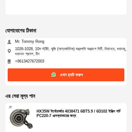
যোগাযোগের ঠিকানা
Mr. Tommy Rong
1026-1028, 10ম স্ট্রীট, ঝুজি (আন্তর্জাতিক) যন্ত্রপাতি যন্ত্রাংশ সিটি, তিয়ানহে, গুয়াংজু,
গুয়াংডং প্রদেশ, চীন
+8613427672003
এখন চ্যাট করুন
এর সেরা মূল্য পান
HX35W টার্বোচার্জার 4038471 6BT5.9 / 6D102 ইঞ্জিন পার্ট
PC220-7 এক্সক্যাভারের জন্য