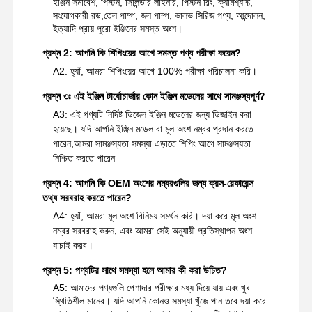
ইঞ্জিন সমাবেশ, পিস্টন, সিলিন্ডার লাইনার, পিস্টন রিং, ক্যামশ্যাফ্ট,
সংযোগকারী রড,তেল পাম্প, জল পাম্প, ভালভ সিরিজ পণ্য, আন্দোলন,
ইত্যাদি প্রায় পুরো ইঞ্জিনের সমস্ত অংশ।
প্রশ্ন 2: আপনি কি শিপিংয়ের আগে সমস্ত পণ্য পরীক্ষা করেন?
A2: হ্যাঁ, আমরা শিপিংয়ের আগে 100% পরীক্ষা পরিচালনা করি।
প্রশ্ন ৩ঃ এই ইঞ্জিন টার্বোচার্জার কোন ইঞ্জিন মডেলের সাথে সামঞ্জস্যপূর্ণ?
A3: এই পণ্যটি নির্দিষ্ট ডিজেল ইঞ্জিন মডেলের জন্য ডিজাইন করা
হয়েছে। যদি আপনি ইঞ্জিন মডেল বা মূল অংশ নম্বর প্রদান করতে
পারেন,আমরা সামঞ্জস্যতা সমস্যা এড়াতে শিপিং আগে সামঞ্জস্যতা
নিশ্চিত করতে পারেন
প্রশ্ন 4: আপনি কি OEM অংশের নম্বরগুলির জন্য ক্রস-রেফারেন্স
তথ্য সরবরাহ করতে পারেন?
A4: হ্যাঁ, আমরা মূল অংশ বিনিময় সমর্থন করি। দয়া করে মূল অংশ
নম্বর সরবরাহ করুন, এবং আমরা সেই অনুযায়ী প্রতিস্থাপন অংশ
যাচাই করব।
প্রশ্ন 5: পণ্যটির সাথে সমস্যা হলে আমার কী করা উচিত?
A5: আমাদের পণ্যগুলি পেশাদার পরীক্ষার মধ্য দিয়ে যায় এবং খুব
স্থিতিশীল মানের। যদি আপনি কোনও সমস্যা খুঁজে পান তবে দয়া করে