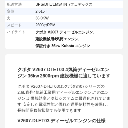
配送方法
UPS/DHL/EMS/TNT/フェデックス
変位
2.615 l
力
36.0KW
スピード
2600のRPM
ハイライト:
,
クボタ V2607 ディーゼルエンジン
,
建設機械用4気筒エンジン
保証付き 36kw Kubota エンジン
クボタ V2607-DI-ET03 4気筒ディーゼルエン
ジン 36kw 2600rpm 建設機械に適しています
クボタ V2607-DI-ET03は,クボタの07シリーズの
2.6L直列4気筒工業用ディーゼルエンジン.このエン
ジンは,燃焼効率と冷却システムに最適化されていま
す.安定した電源性能と優れた運用信頼性を確保し,
長時間高負荷状態でも使用できます.
V2607-DI-ET03 ディーゼルエンジンの仕様