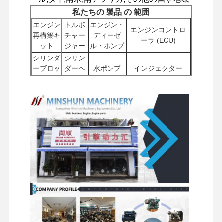
私たちの 製品 の 範囲
ディーゼルエンジン
エンジン
トルボ
エンジン・
エンジンコントロ
再構築キ
チャー
ディーゼ
三菱エンジン
ーラ (ECU)
ット
ジャー
ル・ポンプ
シリンダ
シリン
掘削機エンジン
ーブロッ
ダーヘ
水ポンプ
インジェクター
ク
ッド
エンジンの改造のキット
スタータ
他のエンジ
フィル
掘削機用水力ポン
インジェクションポンプ
ーモータ
ンのアクセ
ター
プ
ー
サリー
ターボチャージャー アセンブリ
スウィー
トラベルモ
シャーシ部品及び
ブルコン
配送バ
ーターの組
その他のアクセサ
他のエンジン部品
ポーネン
ルブ
立物
リー
ト
電子制御システム
エンジンの電気部品
エンジン燃料システム