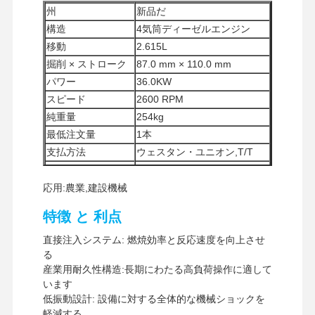
州
新品だ
構造
4気筒ディーゼルエンジン
移動
2.615L
掘削 × ストローク
87.0 mm × 110.0 mm
パワー
36.0KW
スピード
2600 RPM
純重量
254kg
最低注文量
1本
支払方法
ウェスタン・ユニオン,T/T
UPS / DHL / EMS / TNT / フ
輸送 方法
ェデックス
応用:農業,建設機械
特徴 と 利点
直接注入システム: 燃焼効率と反応速度を向上させ
る
産業用耐久性構造:長期にわたる高負荷操作に適して
います
低振動設計: 設備に対する全体的な機械ショックを
軽減する