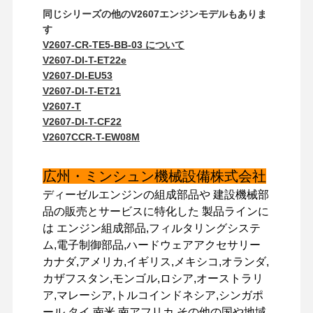
同じシリーズの他のV2607エンジンモデルもありま
す
V2607-CR-TE5-BB-03 について
工場 ツアー
品質管理
連絡 くださ
ニュース
V2607-DI-T-ET22e
い
V2607-DI-EU53
V2607-DI-T-ET21
V2607-T
V2607-DI-T-CF22
V2607CCR-T-EW08M
事件
広州・ミンシュン機械設備株式会社
パーキンズ エンジン
ディーゼルエンジンの組成部品や 建設機械部
品の販売とサービスに特化した 製品ラインに
ヤンマーエンジン
は エンジン組成部品,フィルタリングシステ
ム,電子制御部品,ハードウェアアクセサリー
クボタエンジン
カナダ,アメリカ,イギリス,メキシコ,オランダ,
イスズウエンジン
カザフスタン,モンゴル,ロシア,オーストラリ
ア,マレーシア,トルコインドネシア,シンガポ
カミンズエンジン
ール,タイ,南米,南アフリカ,その他の国や地域