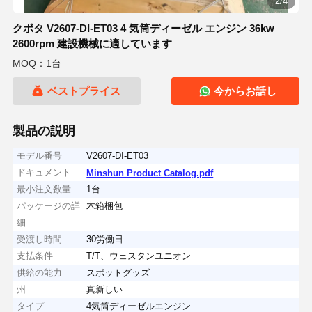
2/4
クボタ V2607-DI-ET03 4 気筒ディーゼル エンジン 36kw
2600rpm 建設機械に適しています
MOQ：1台
ベストプライス
今からお話し
製品の説明
モデル番号
V2607-DI-ET03
ドキュメント
Minshun Product Catalog.pdf
最小注文数量
1台
パッケージの詳
木箱梱包
細
受渡し時間
30労働日
支払条件
T/T、ウェスタンユニオン
供給の能力
スポットグッズ
州
真新しい
タイプ
4気筒ディーゼルエンジン