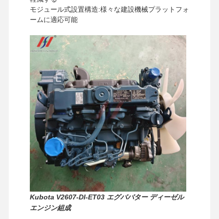
モジュール式設置構造:様々な建設機械プラットフォ
ームに適応可能
家へ
製品
VRショー
わたしたち
Kubota V2607-DI-ET03 エグババター ディーゼル
に つい て
エンジン組成