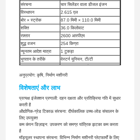
संरचना
चार सिलेंडर वाला डीजल इंजन
विस्थापन
2.615 एल
बोर × स्ट्रोक
87.0 मिमी × 110.0 मिमी
शक्ति
36.0 किलोवाट
रफ़्तार
2600 आरपीएम
शुद्ध वजन
254 किग्रा
न्यूनतम आदेश मात्रा
1 टुकड़ा
भुगतान के तरीके
वेस्टर्न यूनियन, टी/टी
यूपीएस/डीएचएल/ईएमएस/टीएनटी/
शिपिंग विधियां
फेडएक्स
अनुप्रयोग: कृषि, निर्माण मशीनरी
विशेषताएं और लाभ
प्रत्यक्ष इंजेक्शन प्रणाली: दहन दक्षता और प्रतिक्रिया गति में सुधार
करती है
औद्योगिक-ग्रेड टिकाऊ संरचना: दीर्घकालिक उच्च-लोड संचालन के
लिए उपयुक्त
कम कंपन डिज़ाइन: उपकरण को समग्र यांत्रिक झटका कम करता
है
मॉड्यूलर स्थापना संरचना: विभिन्न निर्माण मशीनरी प्लेटफार्मों के लिए