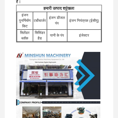
हैं।
हमारी उत्पाद श्रृंखला
मित्सुबिशी इंजन
इंजन
इंजन डीजल
पुनर्निर्माण
टर्बोचार्जर
इंजन नियंत्रक (ईसीयू)
खुदाई करने वाला इंजन
पंप
किट
इंजन पुनर्निर्माण किट
सिलेंडर
सिसिंडर
पानी के पंप
इंजेक्टर
ब्लॉक
हैड
इंजेक्शन पंप
अन्य इंजन
स्टार्टर
खुदाई करने वाले
फिल्टर
सहायक
मोटर्स
हाइड्रोलिक पंप
टर्बोचार्जर असेंबली
उपकरण
वितरक
यात्रा मोटर
चेसिस घटक और अन्य
अन्य इंजन पार्ट्स
कुंडा घटक
वाल्व
असेंबलियाँ
सहायक उपकरण
इलेक्ट्रॉनिक नियंत्रण तंत्र
इंजन के विद्युत घटक
इंजन ईंधन प्रणाली
खुदाई करने वाले हाइड्रोलिक पार्ट्स