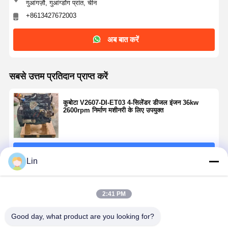
गुआंगज़ौ, गुआंग्डोंग प्रांत, चीन
+8613427672003
अब बात करें
सबसे उत्तम प्रतिदान प्राप्त करें
कुबोटा V2607-DI-ET03 4-सिलेंडर डीजल इंजन 36kw
2600rpm निर्माण मशीनरी के लिए उपयुक्त
जारी रखें
Lin
अनुशंसित उत्पाद
2:41 PM
Good day, what product are you looking for?