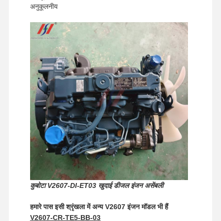
अनुकूलनीय
कुबोटा V2607-DI-ET03 खुदाई डीजल इंजन असेंबली
घर
उत्पादों
वीआर शो
हमारे बारे में
हमारे पास इसी श्रृंखला में अन्य V2607 इंजन मॉडल भी हैं
V2607-CR-TE5-BB-03