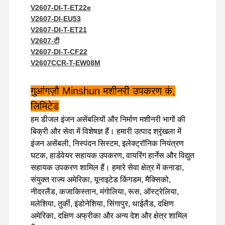
V2607-DI-T-ET22e
V2607-DI-EU53
V2607-DI-T-ET21
फ़ैक्टरी टूर
गुणवत्ता नियंत्रण
हमसे संपर्क करें
समाचार
V2607-टी
V2607-DI-T-CF22
V2607CCR-T-EW08M
मामले
गुआंगज़ौ Minshun मशीनरी उपकरण कं,
लिमिटेड
पर्किन्स इंजन
हम डीजल इंजन असेंबलियों और निर्माण मशीनरी भागों की
बिक्री और सेवा में विशेषज्ञ हैं। हमारी उत्पाद श्रृंखला में
यानमार इंजन
इंजन असेंबली, निस्पंदन सिस्टम, इलेक्ट्रॉनिक नियंत्रण
घटक, हार्डवेयर सहायक उपकरण, वायरिंग हार्नेस और विद्युत
कुबोटा इंजन
सहायक उपकरण शामिल हैं। हमारे सेवा क्षेत्र में कनाडा,
संयुक्त राज्य अमेरिका, यूनाइटेड किंगडम, मैक्सिको,
इसुजु इंजन
नीदरलैंड, कजाकिस्तान, मंगोलिया, रूस, ऑस्ट्रेलिया,
कमिंस इंजन
मलेशिया, तुर्की, इंडोनेशिया, सिंगापुर, थाईलैंड, दक्षिण
अमेरिका, दक्षिण अफ्रीका और अन्य देश और क्षेत्र शामिल
डीजल इंजन