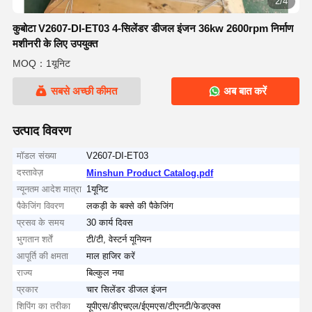
2/4
कुबोटा V2607-DI-ET03 4-सिलेंडर डीजल इंजन 36kw 2600rpm निर्माण
मशीनरी के लिए उपयुक्त
MOQ：1यूनिट
सबसे अच्छी कीमत
अब बात करें
उत्पाद विवरण
मॉडल संख्या
V2607-DI-ET03
दस्तावेज़
Minshun Product Catalog.pdf
न्यूनतम आदेश मात्रा
1यूनिट
पैकेजिंग विवरण
लकड़ी के बक्से की पैकेजिंग
प्रसव के समय
30 कार्य दिवस
भुगतान शर्तें
टी/टी, वेस्टर्न यूनियन
आपूर्ति की क्षमता
माल हाजिर करें
राज्य
बिल्कुल नया
प्रकार
चार सिलेंडर डीजल इंजन
शिपिंग का तरीका
यूपीएस/डीएचएल/ईएमएस/टीएनटी/फेडएक्स