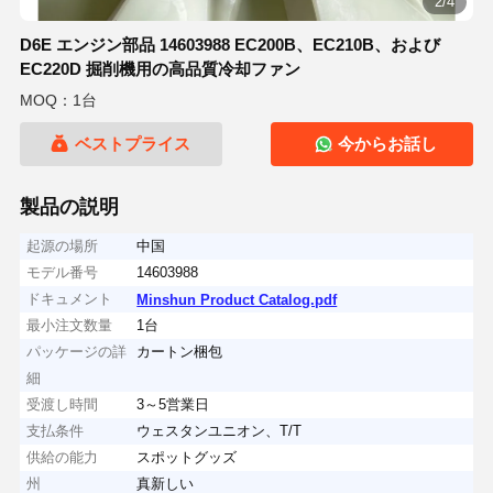
2/4
D6E エンジン部品 14603988 EC200B、EC210B、および
EC220D 掘削機用の高品質冷却ファン
MOQ：1台
ベストプライス
今からお話し
製品の説明
起源の場所
中国
モデル番号
14603988
ドキュメント
Minshun Product Catalog.pdf
最小注文数量
1台
パッケージの詳
カートン梱包
細
受渡し時間
3～5営業日
支払条件
ウェスタンユニオン、T/T
供給の能力
スポットグッズ
州
真新しい