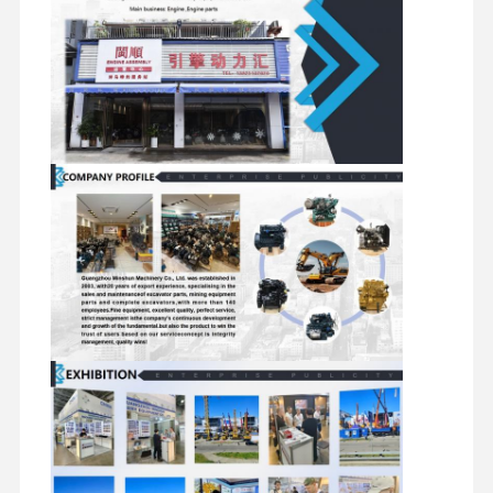
スイベル
トラベルモ
シャーシコンポーネ
ディーゼルエンジン
コンポー
分配弁
ーターアセ
ントおよびその他の
ネント
ンブリ
アクセサリ
三菱エンジン
掘削機エンジン
エンジンの改造のキット
インジェクションポンプ
ターボチャージャー アセンブリ
他のエンジン部品
電子制御システム
エンジンの電気部品
エンジン燃料システム