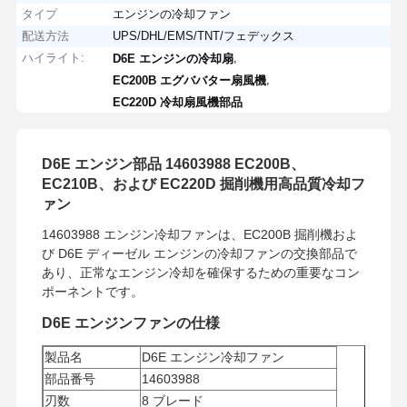
タイプ
エンジンの冷却ファン
配送方法
UPS/DHL/EMS/TNT/フェデックス
ハイライト:
,
D6E エンジンの冷却扇
,
EC200B エグババター扇風機
EC220D 冷却扇風機部品
D6E エンジン部品 14603988 EC200B、
EC210B、および EC220D 掘削機用高品質冷却フ
ァン
14603988 エンジン冷却ファンは、EC200B 掘削機およ
び D6E ディーゼル エンジンの冷却ファンの交換部品で
あり、正常なエンジン冷却を確保するための重要なコン
ポーネントです。
D6E エンジンファンの仕様
製品名
D6E エンジン冷却ファン
部品番号
14603988
刃数
8 ブレード