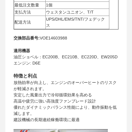
最低注文数量
1個
支払方法
ウェスタンユニオン、T/T
UPS/DHL/EMS/TNT/フェデック
配送方法
ス
交換部品番号:
VOE14603988
適用機器
油圧ショベル：EC200B、EC210B、EC220D、EW205D
エンジン: D6E
特徴と利点
放熱効率が向上し、エンジンのオーバーヒートのリスク
が軽減されます。
安定した風量出力で冷却循環効果を高める
高温や疲労に強い高強度ファンブレード設計
優れたダイナミックバランス性能により、動作振動を低
減します。
建設機械の長期連続稼働環境に最適