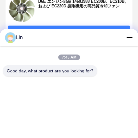
D6E エンジン部品 14603988 EC200B、EC210B、
および EC220D 掘削機用の高品質冷却ファン
続行
Lin
推薦されたプロダクト
7:43 AM
Good day, what product are you looking for?
Yanmar
冷却水ポンプ
シリンダー ラ
ヤンマー
4TNV106 エン
16251-73037
イナー 1-
4TNV98-
ジンファン エ
は,クボタ
87618384-0 い
VTBZ2 エ
ンジン冷却シ
V1505,V1305,
すゞ 4LE2 エ
ンスラスト
ステムのファ
およびD1105エ
ンジン シリン
ッシャー
ベストプライス
ベストプライス
ベストプライス
ベストプラ
ン交換に適し
ンジン水ポン
ダー ライナー
129927-029
た
プの代替品で
交換部品に適
4TNV98に
す
しています
ています