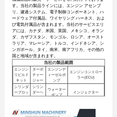
す。当社の製品ラインには、エンジン アセンブ
リ、濾過システム、電子制御コンポーネント、ハ
ードウェア付属品、ワイヤリング ハーネス、およ
工場 ツアー
品質管理
連絡 くださ
ニュース
び電気付属品が含まれます。当社のサービスエリ
い
アには、カナダ、米国、英国、メキシコ、オラン
ダ、カザフスタン、モンゴル、ロシア、オースト
ラリア、マレーシア、トルコ、インドネシア、シ
ンガポール、タイ、南米、南アフリカ、その他の
国と地域が含まれます。
事件
当社の製品範囲
エンジン
ターボ
エンジンデ
パーキンズ エンジン
エンジンコントロー
リビルド
チャー
ィーゼルポ
ラー(ECU)
キット
ジャー
ンプ
ヤンマーエンジン
シリンダ
シリン
ウォーター
ーブロッ
ダーヘ
インジェクター
クボタエンジン
ポンプ
ク
ッド
イスズウエンジン
スタータ
その他のエ
フィル
ーモータ
ンジンアク
掘削機の油圧ポンプ
ター
カミンズエンジン
ー
セサリ