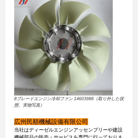
8ブレードエンジン冷却ファン 14603988（取り外した状
態、実物写真）
家へ
製品
VRショー
わたしたち
広州民順機械設備有限公司
に つい て
当社はディーゼルエンジンアッセンブリーや建設
機械部品の販売・サービスを専門に行っておりま