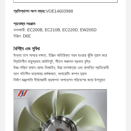
প্রতিস্থাপন অংশ নম্বর:
VOE14603988
প্রযোজ্য সরঞ্জাম
খননকারী: EC200B, EC210B, EC220D, EW205D
ইঞ্জিন: D6E
বৈশিষ্ট্য এবং সুবিধা
উন্নত তাপ অপচয় দক্ষতা, ইঞ্জিন অতিরিক্ত গরম হওয়ার ঝুঁকি হ্রাস করে
স্থিতিশীল বায়ুপ্রবাহ আউটপুট, শীতল সঞ্চালন প্রভাব বৃদ্ধি
উচ্চ-শক্তি ফ্যান ব্লেড ডিজাইন, উচ্চ তাপমাত্রা এবং ক্লান্তি প্রতিরোধী
ভাল গতিশীল ভারসাম্য কর্মক্ষমতা, অপারেটিং কম্পন হ্রাস
নির্মাণ যন্ত্রপাতি দীর্ঘমেয়াদী ক্রমাগত অপারেশন পরিবেশের জন্য উপযুক্ত