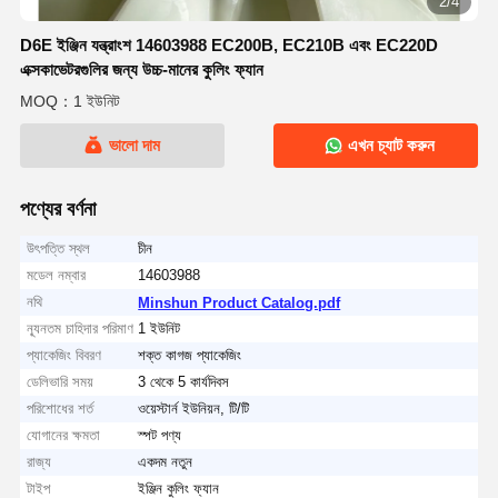
2/4
D6E ইঞ্জিন যন্ত্রাংশ 14603988 EC200B, EC210B এবং EC220D
এক্সকাভেটরগুলির জন্য উচ্চ-মানের কুলিং ফ্যান
MOQ：1 ইউনিট
ভালো দাম
এখন চ্যাট করুন
পণ্যের বর্ণনা
উৎপত্তি স্থল
চীন
মডেল নম্বার
14603988
নথি
Minshun Product Catalog.pdf
ন্যূনতম চাহিদার পরিমাণ
1 ইউনিট
প্যাকেজিং বিবরণ
শক্ত কাগজ প্যাকেজিং
ডেলিভারি সময়
3 থেকে 5 কার্যদিবস
পরিশোধের শর্ত
ওয়েস্টার্ন ইউনিয়ন, টি/টি
যোগানের ক্ষমতা
স্পট পণ্য
রাজ্য
একদম নতুন
টাইপ
ইঞ্জিন কুলিং ফ্যান