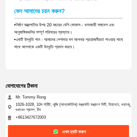
কেন আমাদের চয়ন করুন?
•
নির্মাণ যন্ত্রপাতির উপর 20 বছরের বেশি ফোকাস - খননকারী সমাবেশ এবং
আনুষাঙ্গিকগুলির সম্পূর্ণ পরিসরের প্রস্তাব।
•
একটি উদ্ধৃতি পান - আমাদের পেশাদার দল আপনার প্রয়োজনীয়তা পাওয়ার সাথে
সাথে আপনাকে একটি উদ্ধৃতি প্রদান করবে।
যোগাযোগের ঠিকানা
Mr. Tommy Rong
1026-1028, 10ম স্ট্রীট, ঝুজি (আন্তর্জাতিক) যন্ত্রপাতি যন্ত্রাংশ সিটি, তিয়ানহে, গুয়াংজু,
গুয়াংডং প্রদেশ, চীন
+8613427672003
এখন চ্যাট করুন