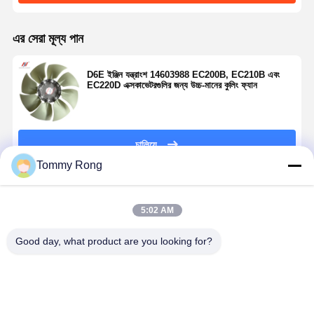
এর সেরা মূল্য পান
D6E ইঞ্জিন যন্ত্রাংশ 14603988 EC200B, EC210B এবং
EC220D এক্সকাভেটরগুলির জন্য উচ্চ-মানের কুলিং ফ্যান
চালিয়ে
Tommy Rong
প্রস্তাবিত পণ্য
5:02 AM
Good day, what product are you looking for?
Yanmar
কুলিং ওয়াটার পাম্প
সিলিন্ডার লিনার 1-
Yanmar
4TNV106 ইঞ্জিন
16251-73037
87618384-0
4TNV98-