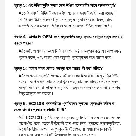
প্রশ্ন 3: এই ইঞ্জিন কুলিং ফ্যান কোন ইঞ্জিন মডেলগুলির সাথে সামঞ্জস্যপূর্ণ?
A3:
এই পণ্যটি নির্দিষ্ট ডিজেল ইঞ্জিন মডেলের জন্য ডিজাইন করা হয়েছে।
আপনি যদি ইঞ্জিন মডেল বা মূল অংশ নম্বর প্রদান করতে পারেন, আমরা
অসঙ্গতি সমস্যা এড়াতে শিপিংয়ের আগে সামঞ্জস্য নিশ্চিত করতে পারি।
প্রশ্ন 4: আপনি কি OEM অংশ নম্বরগুলির জন্য ক্রস-রেফারেন্স তথ্য সরবরাহ
করতে পারেন?
A4: হ্যাঁ, আমরা মূল অংশ বিনিময় সমর্থন করি। অনুগ্রহ করে মূল অংশ নম্বর
প্রদান করুন, এবং আমরা সেই অনুযায়ী প্রতিস্থাপন অংশ যাচাই করব।
প্রশ্ন 5: পণ্যের সাথে কোনও সমস্যা হলে আমার কী করা উচিত?
A5: আমাদের পণ্যগুলি পেশাদার পরীক্ষার মধ্য দিয়ে যায় এবং খুব স্থিতিশীল
মানের। আপনি যদি কোন সমস্যা খুঁজে পান, আমাদের সাথে যোগাযোগ করুন.
সমস্যা সমাধানে আপনাকে সাহায্য করার জন্য আমাদের কাছে একটি পেশাদার
বিক্রয়োত্তর দল রয়েছে।
প্রশ্ন 5: EC210B খননকারীতে প্লাস্টিকের ফ্যানের ব্লেডগুলি ফাটল বা
ভেঙে যাওয়ার প্রধান কারণগুলি কী কী?
A5: EC210B প্লাস্টিক ফ্যান ব্লেডের ক্র্যাকিং বা ভাঙার সবচেয়ে সাধারণ
কারণগুলির মধ্যে রয়েছে দীর্ঘমেয়াদী তাপ এক্সপোজার, ফ্যানের ভারসাম্যহীনতা,
অত্যধিক ইঞ্জিন কম্পন, অনুপযুক্ত ইনস্টলেশন, বা অপারেশন চলাকালীন
ধ্বংসাবশেষ এবং পার্শ্ববর্তী উপাদানগুলির সাথে যোগাযোগ।