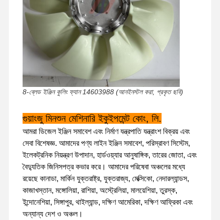
8-ব্লেড ইঞ্জিন কুলিং ফ্যান 14603988 (আনইনস্টল করা, প্রকৃত ছবি)
গুয়াংজু মিনশুন মেশিনারি ইকুইপমেন্ট কোং, লি.
আমরা ডিজেল ইঞ্জিন সমাবেশ এবং নির্মাণ যন্ত্রপাতি যন্ত্রাংশ বিক্রয় এবং
সেবা বিশেষজ্ঞ. আমাদের পণ্য লাইন ইঞ্জিন সমাবেশ, পরিস্রাবণ সিস্টেম,
ইলেকট্রনিক নিয়ন্ত্রণ উপাদান, হার্ডওয়্যার আনুষাঙ্গিক, তারের জোতা, এবং
বৈদ্যুতিক জিনিসপত্র কভার করে। আমাদের পরিষেবা অঞ্চলের মধ্যে
রয়েছে কানাডা, মার্কিন যুক্তরাষ্ট্র, যুক্তরাজ্য, মেক্সিকো, নেদারল্যান্ডস,
কাজাখস্তান, মঙ্গোলিয়া, রাশিয়া, অস্ট্রেলিয়া, মালয়েশিয়া, তুরস্ক,
বাড়ি
পণ্য
ভিআর শো
আমাদের সম্বন্ধে
ইন্দোনেশিয়া, সিঙ্গাপুর, থাইল্যান্ড, দক্ষিণ আমেরিকা, দক্ষিণ আফ্রিকা এবং
অন্যান্য দেশ ও অঞ্চল।