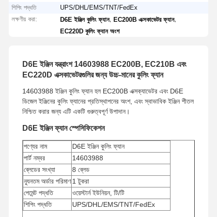
শিপিং পদ্ধতি
UPS/DHL/EMS/TNT/FedEx
লক্ষণীয় করা:
,
,
D6E ইঞ্জিন কুলিং ফ্যান
EC200B এক্সকাভেটর ফ্যান
EC220D কুলিং ফ্যান অংশ
D6E ইঞ্জিন যন্ত্রাংশ 14603988 EC200B, EC210B এবং
EC220D এক্সকাভেটরগুলির জন্য উচ্চ-মানের কুলিং ফ্যান
14603988 ইঞ্জিন কুলিং ফ্যান হল EC200B এক্সক্যাভেটর এবং D6E
ডিজেল ইঞ্জিনের কুলিং ফ্যানের প্রতিস্থাপনের অংশ, এবং স্বাভাবিক ইঞ্জিন শীতল
নিশ্চিত করার জন্য এটি একটি গুরুত্বপূর্ণ উপাদান।
D6E ইঞ্জিন ফ্যান স্পেসিফিকেশন
পণ্যের নাম
D6E ইঞ্জিন কুলিং ফ্যান
পার্ট নম্বর
14603988
ব্লেডের সংখ্যা
8 ব্লেড
ন্যূনতম অর্ডার পরিমাণ
1 টুকরা
পেমেন্ট পদ্ধতি
ওয়েস্টার্ন ইউনিয়ন, টি/টি
শিপিং পদ্ধতি
UPS/DHL/EMS/TNT/FedEx