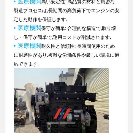
• 医療機関
高い安定性: 高品質の材料と精密な
製造プロセスは,長期間の高負荷下でエンジンの安
定した動作を保証します.
工場 ツアー
品質管理
連絡 くださ
ニュース
• 医療機関
保守が簡単: 合理的な構造で,取り壊
い
し・保守が簡単で,運用コストが削減されます.
• 医療機関
耐久性と信頼性: 長時間使用のため
に耐磨性があり,複雑な労働条件や厳しい環境に適
応できます.
事件
パーキンズ エンジン
ヤンマーエンジン
クボタエンジン
イスズウエンジン
カミンズエンジン