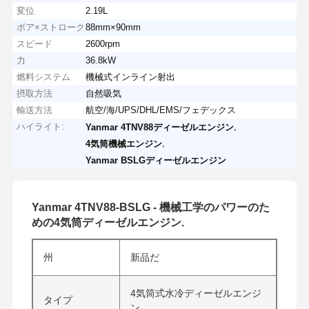
変位
2.19L
ボア×ストローク
88mm×90mm
スピード
2600rpm
力
36.8kW
燃料システム
機械式インライン射出
摂取方法
自然吸気
輸送方法
航空/海/UPS/DHL/EMS/フェデックス
ハイライト:
,
Yanmar 4TNV88ディーゼルエンジン
,
4気筒機械エンジン
Yanmar BSLGディーゼルエンジン
Yanmar 4TNV88-BSLG - 機械工学のパワーのた
めの4気筒ディーゼルエンジン.
州
新品だ
4気筒式水冷ディーゼルエンジ
タイプ
ン