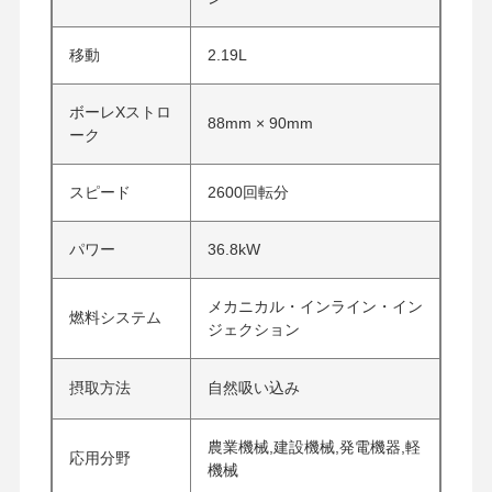
移動
2.19L
ボーレXストロ
88mm × 90mm
ーク
スピード
2600回転分
パワー
36.8kW
メカニカル・インライン・イン
燃料システム
ジェクション
摂取方法
自然吸い込み
農業機械,建設機械,発電機器,軽
応用分野
機械