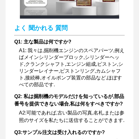
よく 聞かれる 質問
Q1: 主な製品は何ですか?
A1: 我々は,掘削機エンジンのスペアパーツ,例え
ばメインシリンダーブロック,シリンダーヘッ
ド,クランクシャフト,エンジン組成,ピストン,シ
リンダーレイナー,ピストンリング,カムシャフ
ト,接続棒,オイルポンプ装置の部品など,ほぼす
べての部品です.
Q2: 私は掘削機のモデルだけを知っているが,部品
番号を提供できない場合,私は何をすべきですか?
A2:可能であれば,古い製品の写真,名札,または参
照のサイズを私たちに送信することができます.
Q3:サンプル注文は受け入れるのですか?