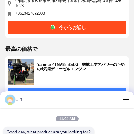
中国広東省広州市天河区珠機（国際）機械部品城10番街1026-
1028
+8613427672003
今からお話し
最高の価格で
Yanmar 4TNV88-BSLG - 機械工学のパワーのため
の4気筒ディーゼルエンジン.
続行
Lin
推薦されたプロダクト
11:04 AM
Good day, what product are you looking for?