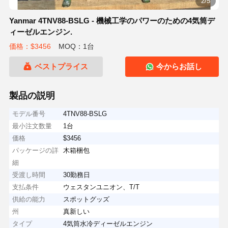
3/5
Yanmar 4TNV88-BSLG - 機械工学のパワーのための4気筒デ
ィーゼルエンジン.
価格：$3456
MOQ：1台
ベストプライス
今からお話し
製品の説明
モデル番号
4TNV88-BSLG
最小注文数量
1台
価格
$3456
パッケージの詳
木箱梱包
細
受渡し時間
30勤務日
支払条件
ウェスタンユニオン、T/T
供給の能力
スポットグッズ
州
真新しい
タイプ
4気筒水冷ディーゼルエンジン