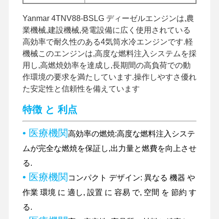
Yanmar 4TNV88-BSLG ディーゼルエンジンは,農
業機械,建設機械,発電設備に広く使用されている
高効率で耐久性のある4気筒水冷エンジンです.軽
機械このエンジンは,高度な燃料注入システムを採
用し,高燃焼効率を達成し,長期間の高負荷での動
作環境の要求を満たしています.操作しやすさ優れ
た安定性と信頼性を備えています
特徴 と 利点
• 医療機関
高効率の燃焼:高度な燃料注入システ
ムが完全な燃焼を保証し,出力量と燃費を向上させ
る.
• 医療機関
コンパクト デザイン: 異なる 機器 や
家へ
製品
VRショー
わたしたち
作業 環境 に 適し, 設置 に 容易 で, 空間 を 節約 す
に つい て
る.