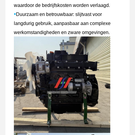
waardoor de bedrijfskosten worden verlaagd.
dieselmotor
•
Duurzaam en betrouwbaar: slijtvast voor
MITSUBISHI-Motor
langdurig gebruik, aanpasbaar aan complexe
werkomstandigheden en zware omgevingen.
Graafmotor
de uitrusting van de motorverbouwing
Injectiepomp
Turbocompressorassemblage
Overige motoronderdelen
Elektronisch Controlesysteem
elektrische onderdelen van motoren
Motorbrandstofsysteem
Graafmachine hydraulische onderdelen