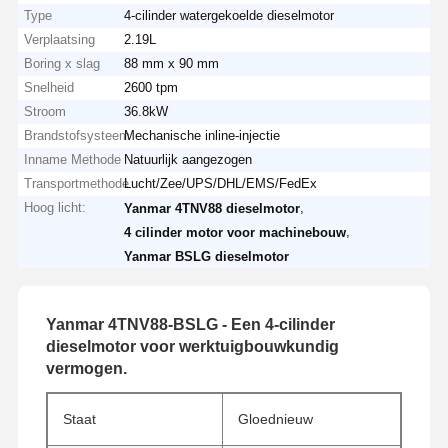
Type
4-cilinder watergekoelde dieselmotor
Verplaatsing
2.19L
Boring x slag
88 mm x 90 mm
Snelheid
2600 tpm
Stroom
36.8kW
Brandstofsysteem
Mechanische inline-injectie
Inname Methode
Natuurlijk aangezogen
Transportmethode
Lucht/Zee/UPS/DHL/EMS/FedEx
Hoog licht:
,
Yanmar 4TNV88 dieselmotor
,
4 cilinder motor voor machinebouw
Yanmar BSLG dieselmotor
Yanmar 4TNV88-BSLG - Een 4-cilinder
dieselmotor voor werktuigbouwkundig
vermogen.
Staat
Gloednieuw