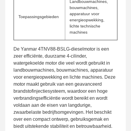
Landbouwmachines,
bouwmachines,
apparatuur voor
Toepassingsgebieden
energieopwekking,
lichte technische
machines
De Yanmar 4TNV88-BSLG-dieselmotor is een
zeer efficiënte, duurzame 4-cilinder,
watergekoelde motor die veel wordt gebruikt in
landbouwmachines, bouwmachines, apparatuur
voor energieopwekking en lichte machines. Deze
motor maakt gebruik van een geavanceerd
brandstofinjectiesysteem, waardoor een hoge
verbrandingsefficiëntie wordt bereikt en wordt
voldaan aan de eisen van langdurige,
zwaarbelaste bedrijfsomgevingen. Het beschikt
Thuis
Producten
VR -show
Over Ons
over een compact ontwerp, gebruiksgemak en
biedt uitstekende stabiliteit en betrouwbaarheid.