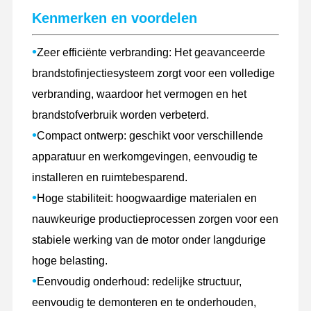
Kenmerken en voordelen
Fabriekstour
Kwaliteitscont
Neem
Nieuws
•
Role
Contact Met
Zeer efficiënte verbranding: Het geavanceerde
Ons Op
brandstofinjectiesysteem zorgt voor een volledige
verbranding, waardoor het vermogen en het
brandstofverbruik worden verbeterd.
•
Compact ontwerp: geschikt voor verschillende
Gevallen
apparatuur en werkomgevingen, eenvoudig te
installeren en ruimtebesparend.
Perkins Engine
•
Hoge stabiliteit: hoogwaardige materialen en
Yanmar Motor
nauwkeurige productieprocessen zorgen voor een
stabiele werking van de motor onder langdurige
Kubota-motor
hoge belasting.
Motor van de Isuzu
•
Eenvoudig onderhoud: redelijke structuur,
Cummins -motor
eenvoudig te demonteren en te onderhouden,