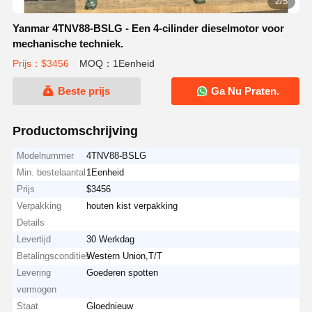
3/5
Yanmar 4TNV88-BSLG - Een 4-cilinder dieselmotor voor
mechanische techniek.
Prijs：$3456
MOQ：1Eenheid
Beste prijs
Ga Nu Praten.
Productomschrijving
Modelnummer
4TNV88-BSLG
Min. bestelaantal
1Eenheid
Prijs
$3456
Verpakking
houten kist verpakking
Details
Levertijd
30 Werkdag
Betalingscondities
Western Union,T/T
Levering
Goederen spotten
vermogen
Staat
Gloednieuw