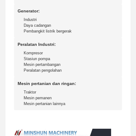
Generator:
Industri
Tur Pabrik
Kontrol
Hubungi
Berita
Daya cadangan
Kualitas
Kami
Pembangkit listrik bergerak
Peralatan Industri:
Kompresor
Stasiun pompa
Kasus
Mesin pertambangan
Peralatan pengolahan
mesin Perkins
Mesin pertanian dan ringan:
Mesin Yanmar
Traktor
Mesin pemanen
Mesin pertanian lainnya
mesin Kubota
Mesin Isuzu
Mesin CUMMINS