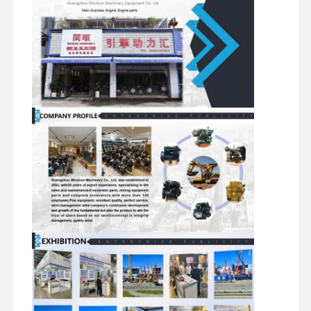
mesin diesel
mesin Mitsubishi
Mesin excavator
kit membangun kembali mesin
Pompa injeksi
Perakitan Turbocharger
Bagian Mesin Lainnya
Sistem Kontrol Elektronik
komponen listrik mesin
Sistem bahan bakar mesin
Suku Cadang Hidrolik Ekskavator