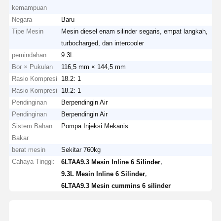
kemampuan
Negara
Baru
Tipe Mesin
Mesin diesel enam silinder segaris, empat langkah,
turbocharged, dan intercooler
pemindahan
9.3L
Bor × Pukulan
116,5 mm × 144,5 mm
Rasio Kompresi
18.2: 1
Rasio Kompresi
18.2: 1
Pendinginan
Berpendingin Air
Pendinginan
Berpendingin Air
Sistem Bahan
Pompa Injeksi Mekanis
Bakar
berat mesin
Sekitar 760kg
Cahaya Tinggi:
,
6LTAA9.3 Mesin Inline 6 Silinder
,
9.3L Mesin Inline 6 Silinder
6LTAA9.3 Mesin cummins 6 silinder