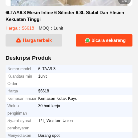
2/5
6LTAA9.3 Mesin Inline 6 Silinder 9.3L Stabil Dan Efisien
Kekuatan Tinggi
Harga：$6618
MOQ：1unit
Harga terbaik
bicara sekarang
Deskripsi Produk
Nomor model
6LTAA9.3
Kuantitas min
1unit
Order
Harga
$6618
Kemasan rincian
Kemasan Kotak Kayu
Waktu
30 hari kerja
pengiriman
Syarat-syarat
T/T, Western Union
pembayaran
Menyediakan
Barang spot