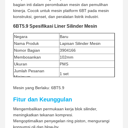
bagian inti dalam perombakan mesin dan pemulihan
kinerja. Cocok untuk mesin platform 6BT pada mesin
konstruksi, genset, dan peralatan listrik industri.
6BT5.9 Spesifikasi Liner Silinder Mesin
Negara
Baru
Nama Produk
Lapisan Silinder Mesin
Nomor Bagian
3904166
Membosankan
102mm
Ukuran
PMS
Jumlah Pesanan
1 set
Minimum
Metode Pembayaran
Western Union, T/T
Mesin yang Berlaku: 6BT5.9
Metode Pengiriman
UPS/DHL/EMS/TNT/FedEx
Fitur dan Keunggulan
Mengembalikan permukaan kerja blok silinder,
meningkatkan tekanan kompresi.
Mengoptimalkan penyegelan ring piston, mengurangi
konsumsi oli dan blow-by.