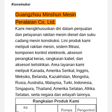
Konstruksi
Guangzhou Minshun Mesin
Tur Pabrik
Kontrol
Hubungi
Berita
Peralatan Co, Ltd.
Kualitas
Kami
Kami mengkhususkan diri dalam penjualan
dan pelayanan rakitan mesin diesel dan suku
cadang mesin konstruksi. Lini produk kami
meliputi rakitan mesin, sistem filtrasi,
Kasus
komponen kontrol elektronik, aksesori
perangkat keras, rangkaian kabel, dan
aksesori kelistrikan. Area layanan kami
mesin Perkins
meliputi Kanada, Amerika Serikat, Inggris,
Mesin Yanmar
Meksiko, Belanda, Kazakhstan, Mongolia,
Rusia, Australia, Malaysia, Turki, Indonesia,
mesin Kubota
Singapura, Thailand, Amerika Selatan, Afrika
Selatan, serta negara dan wilayah lainnya.
Mesin Isuzu
Rangkaian Produk Kami
Mesin CUMMINS
Kit
Pompa
Pengontrol