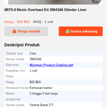
2/3
6BT5.9 Mesin Overhaul Kit 3904166 Silinder Liner
Harga：$42-$54
MOQ：1 unit
Harga terbaik
bicara sekarang
Deskripsi Produk
Tempat asal
Cina
Nomor model
3904166
Dokumen
Minshun Product Catalog.pdf
Kuantitas min
1 unit
Order
Harga
$42-$54
Kemasan rincian
Kemasan karton
Waktu
3 hingga 5 hari kerja
pengiriman
Syarat-syarat
Serikat Barat,T/T