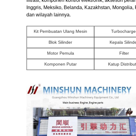
filtrasi, komponen kontrol elektronik, aksesori per
Inggris, Meksiko, Belanda, Kazakhstan, Mongolia, R
dan wilayah lainnya.
Kit Pembuatan Ulang Mesin
Turbocharge
Blok Silinder
Kepala Silind
Motor Pemula
Filter
Komponen Putar
Katup Distribu