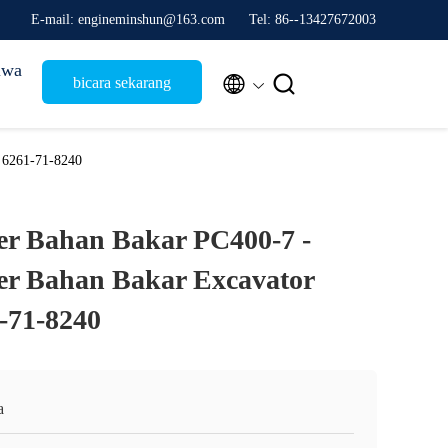
E-mail: engineminshun@163.com
Tel: 86--13427672003
iwa


bicara sekarang
 6261-71-8240
er Bahan Bakar PC400-7 -
er Bahan Bakar Excavator
-71-8240
a