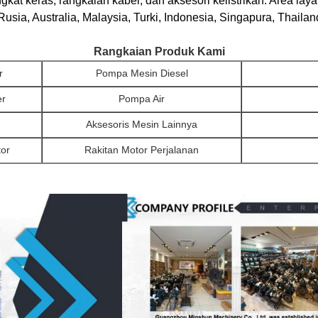
angkat keras, rangkaian kabel, dan aksesori kelistrikan. Area la
usia, Australia, Malaysia, Turki, Indonesia, Singapura, Thailan
Rangkaian Produk Kami
r
Pompa Mesin Diesel
er
Pompa Air
Aksesoris Mesin Lainnya
tor
Rakitan Motor Perjalanan