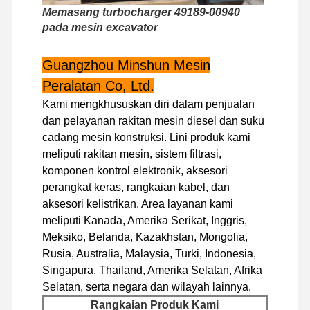
Memasang turbocharger 49189-00940
mesin diesel
pada mesin excavator
mesin Mitsubishi
Guangzhou Minshun Mesin
Mesin excavator
Peralatan Co, Ltd.
kit membangun kembali mesin
Kami mengkhususkan diri dalam penjualan
dan pelayanan rakitan mesin diesel dan suku
Pompa injeksi
cadang mesin konstruksi. Lini produk kami
meliputi rakitan mesin, sistem filtrasi,
Perakitan Turbocharger
komponen kontrol elektronik, aksesori
perangkat keras, rangkaian kabel, dan
Bagian Mesin Lainnya
aksesori kelistrikan. Area layanan kami
Sistem Kontrol Elektronik
meliputi Kanada, Amerika Serikat, Inggris,
Meksiko, Belanda, Kazakhstan, Mongolia,
komponen listrik mesin
Rusia, Australia, Malaysia, Turki, Indonesia,
Singapura, Thailand, Amerika Selatan, Afrika
Sistem bahan bakar mesin
Selatan, serta negara dan wilayah lainnya.
Rangkaian Produk Kami
Suku Cadang Hidrolik Ekskavator