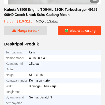
2/4
Kubota V3800 Engine TD04HL-13GK Turbocharger 49189-
00940 Cocok Untuk Suku Cadang Mesin
Harga：$110-$118
MOQ：1Satuan
Harga terbaik
bicara sekarang
Deskripsi Produk
Tempat asal
Cina
Nomor model
49189-00940
Kuantitas min
1Satuan
Order
Harga
$110-$118
Kemasan rincian
Kemasan karton
Waktu
3 hingga 5 hari kerja
pengiriman
Syarat-syarat
Serikat Barat,T/T
pembayaran