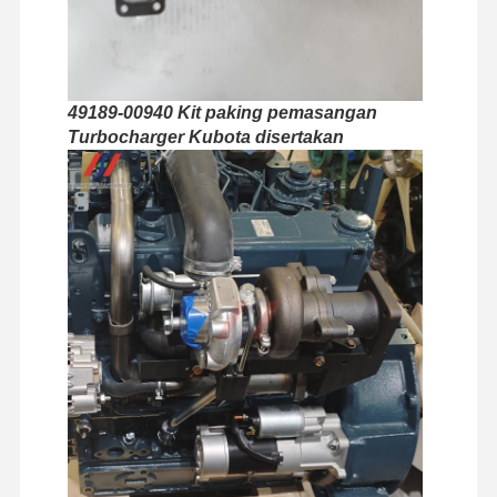
Tur Pabrik
Kontrol
Hubungi
Berita
Kualitas
Kami
49189-00940 Kit paking pemasangan
Turbocharger Kubota disertakan
Kasus
mesin Perkins
Mesin Yanmar
mesin Kubota
Mesin Isuzu
Mesin CUMMINS