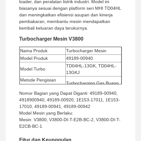
loader, dan peralatan listrik industri. Model ini
biasanya sesuai dengan platform seri MHI TD04HL
dan meningkatkan efisiensi asupan dan kinerja
pembakaran, membantu mesin mendapatkan
kembali keluaran daya terukurnya.
Turbocharger Mesin V3800
Nama Produk
Turbocharger Mesin
Model Produk
49189-00940
TD04HL-13GK, TD04HL-
Model Turbo
13GKJ
Metode Pengisian
Turbocharging Gas Buang
Super
Nomor Bagian yang Dapat Diganti: 49189-00940,
Jumlah Pesanan
1 buah
4918900940, 49189-00920, 1E153-17011, 1E153-
Minimum
17010, 49189-00941, 49189-00942
Metode Pembayaran
Western Union, T/T
Model Mesin yang Berlaku:
Metode Pengiriman
UPS/DHL/EMS/TNT/FedEx
Mesin: V3800, V3800-DI-T-E2B-BC-2, V3800-DI-T-
E2CB-BC-1
Fitur dan Keunggulan