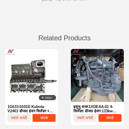
Related Products
1G633-0101D Kubota
इसुजु 4HK1XDEAA-01 4-
V2403 डीजल इंजन सिलेंडर ब्लॉक
सिलेंडर डीजल इंजन 133kw
असेंबली, खुदाई मशीनों के लिए
2000rpm उत्खननकर्ता 4HK1
सबसे अच्छी
संपर्क
सबसे अच्छी
संपर्क
उपयुक्त
कॉमन रेल इंजन पार्ट्स
कीमत
कीमत