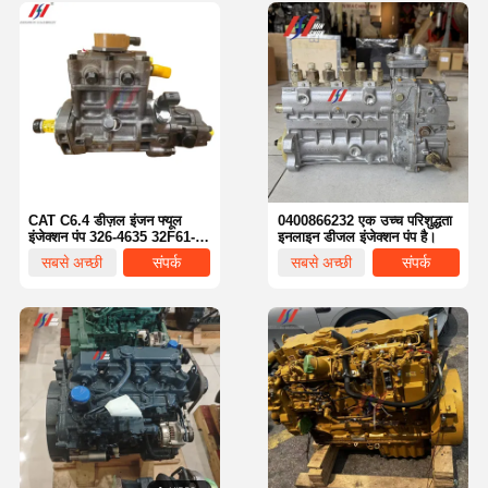
CAT C6.4 डीज़ल इंजन फ्यूल
0400866232 एक उच्च परिशुद्धता
इंजेक्शन पंप 326-4635 32F61-
इनलाइन डीजल इंजेक्शन पंप है।
10302 10R-7662 320D
सबसे अच्छी
संपर्क
सबसे अच्छी
संपर्क
एक्सकेवेटर इंजन पार्ट्स के लिए
कीमत
कीमत