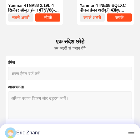
Yanmar 4TNV88 2.19L 4
Yanmar 4TNE98-BQLXC
सिलेंडर डीजल इंजन 4TNV88-
डीजल इंजन असेंबली 43kw
BDFLTC निर्माण मशीनरी के लिए
2300rpm खुदाई इंजन स्पेयर
सबसे अच्छी
संपर्क
सबसे अच्छी
संपर्क
खुदाई इंजन
पार्ट्स निर्माण मशीनरी इंजन
कीमत
कीमत
एक संदेश छोड़ें
हम जल्दी से जवाब देंगे
ईमेल
आवश्यकता
घर
उत्पादों
वीआर शो
हमारे बारे में
Eric Zhang
जारी रखें