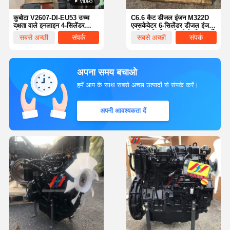
कुबोटा V2607-DI-EU53 उच्च
C6.6 कैट डीजल इंजन M322D
दक्षता वाले इनलाइन 4-सिलेंडर
एक्सकेवेटर 6-सिलेंडर डीजल इंजन
डीजल इंजन
असेंबली निर्माण मशीनरी के लिए टर्बो
सबसे अच्छी
संपर्क
सबसे अच्छी
संपर्क
इंजन
कीमत
कीमत
अपना समय बचाओ
हमें आप के साथ सबसे अच्छा उत्पादों से संपर्क करें।
अपनी आवश्यकता दें