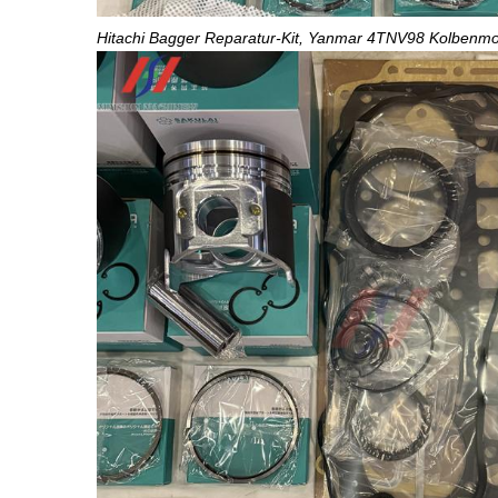
Hitachi Bagger Reparatur-Kit, Yanmar 4TNV98 Kolbenm