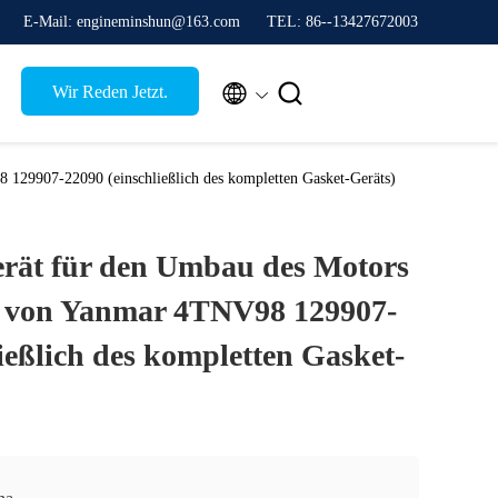
E-Mail: engineminshun@163.com
TEL: 86--13427672003


Wir Reden Jetzt.
 129907-22090 (einschließlich des kompletten Gasket-Geräts)
rät für den Umbau des Motors
r von Yanmar 4TNV98 129907-
ießlich des kompletten Gasket-