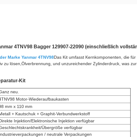
nmar 4TNV98 Bagger 129907-22090 (einschließlich vollstä
 der Marke Yanmar 4TNV98
Das Kit umfasst Kernkomponenten, die für
iv zu lösen,Ölverbrennung, und unzureichender Zylinderdruck, was zur
paratur-Kit
Ganz neu.
4TNV98 Motor-Wiederaufbaukasten
98 mm x 110 mm
Metall + Kautschuk + Graphit-Verbundwerkstoff
Direkte Injektion/Elektronische Injektion verfügbar
Geschlechtskrankheit/Übergröße verfügbar
Industrieverpackungen / neutrale Verpackungen