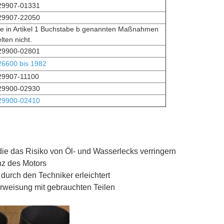
29907-01331
29907-22050
ie in Artikel 1 Buchstabe b genannten Maßnahmen
lten nicht.
29900-02801
26600 bis 1982
29907-11100
29900-02930
29900-02410
ie das Risiko von Öl- und Wasserlecks verringern
nz des Motors
n durch den Techniker erleichtert
weisung mit gebrauchten Teilen