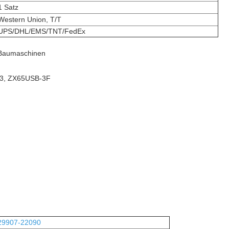
1 Satz
Western Union, T/T
UPS/DHL/EMS/TNT/FedEx
 Baumaschinen
3, ZX65USB-3F
29907-22090