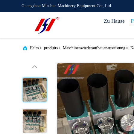
Guangzhou Minshun Machinery Equipment Co., Ltd.
Zu Hause
P
Heim
>
produits
>
Maschinenwiederaufbauenausrüstung
>
K