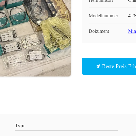
Herkunftsort
Chi
Modellnummer
4TN
Dokument
Min
Beste Preis Erh
Typ: