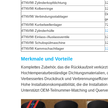
4TNV98 Zylinderkopfdichtung
1
4TNV98 Kolbenringe
1
D
4TNV98 Verbindungsstablager
ge
4TNV98 Kurbelwellenlager
7
4TNV98 Zylinderhülle
1
4TNV98 Einlass-/Auslassventile
1
4TNV98 Schubspülmaschine
1
4TNV98 Kammschachtlager
1
Merkmale und Vorteile
Komplettes Zubehör, das die Rückkaufzeit verkürzt
Hochtemperaturbeständige Dichtungsmaterialien, d
Verbessertes Druckdruck und Verbrennungseffizie
Hohe Installationskompatibilität, die die Installatio
Unterstützt OEM-Teilnummer-Matching und Querver