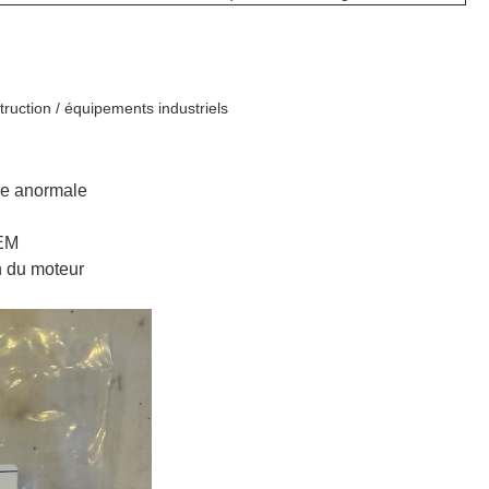
ruction / équipements industriels
ure anormale
OEM
n du moteur