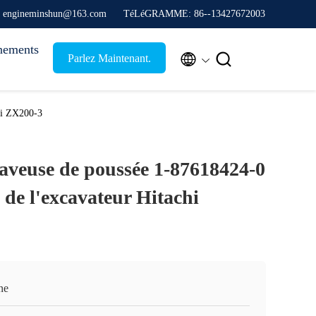
: engineminshun@163.com
TéLéGRAMME: 86--13427672003
nements


Parlez Maintenant.
hi ZX200-3
veuse de poussée 1-87618424-0
s de l'excavateur Hitachi
ne