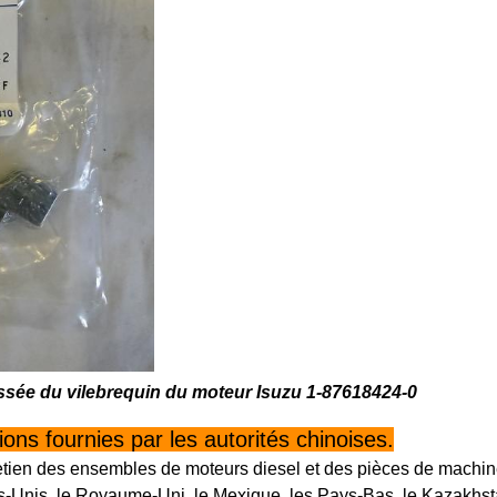
ssée du vilebrequin du moteur Isuzu 1-87618424-0
ns fournies par les autorités chinoises.
etien des ensembles de moteurs diesel et des pièces de machin
-Unis, le Royaume-Uni, le Mexique, les Pays-Bas, le Kazakhstan,