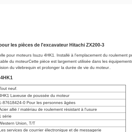
ur les pièces de l'excavateur Hitachi ZX200-3
e pour moteurs Isuzu 4HK1. Installé à l'emplacement du roulement princ
table du moteurCette pièce est largement utilisée dans les équipement
ision du vilebrequin et prolonger la durée de vie du moteur..
r 4HK1
Tout neuf.
4HK1 Laveuse de poussée du moteur
1-87618424-0 Pour les personnes âgées
Acier allié / matériau de roulement résistant à l'usure
1 série
Western Union, T/T
Les services de courrier électronique et de messagerie