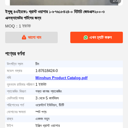
2/3
ইসুজু ৪এইচকে১ থ্রাস্ট ওয়াশার ১-৮৭৬১৮৪২৪-০ হিটাচি জেডএক্স২০০-৩
এক্সক্যাভেটর পার্টসের জন্য
MOQ：1 ইউনিট
ভালো দাম
এখন চ্যাট করুন
পণ্যের বর্ণনা
উৎপত্তি স্থল
চীন
মডেল নম্বার
1-87618424-0
নথি
Minshun Product Catalog.pdf
ন্যূনতম চাহিদার পরিমাণ
1 ইউনিট
প্যাকেজিং বিবরণ
শক্ত কাগজ প্যাকেজিং
ডেলিভারি সময়
3 থেকে 5 কার্যদিবস
পরিশোধের শর্ত
ওয়েস্টার্ন ইউনিয়ন, টি/টি
যোগানের ক্ষমতা
স্পট পণ্য
রাজ্য
একদম নতুন
টাইপ
ইঞ্জিন থ্রাস্ট ওয়াশার