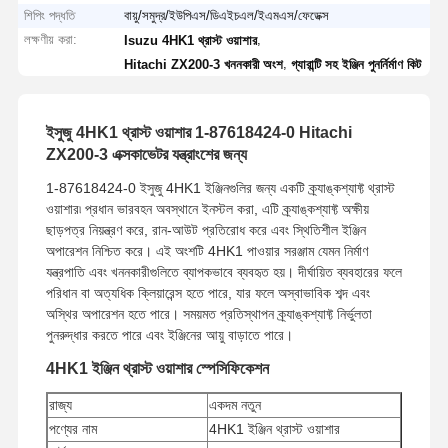
শিপিং পদ্ধতি
বায়ু/সমুদ্র/ইউপিএস/ডিএইচএল/ইএমএস/ফেডেক্স
লক্ষণীয় করা:
,
Isuzu 4HK1 থ্রাস্ট ওয়াশার
,
Hitachi ZX200-3 খননকারী অংশ
গ্যারান্টি সহ ইঞ্জিন পুনর্নির্মাণ কিট
ইসুজু 4HK1 থ্রাস্ট ওয়াশার 1-87618424-0 Hitachi
ZX200-3 এক্সকাভেটর যন্ত্রাংশের জন্য
1-87618424-0 ইসুজু 4HK1 ইঞ্জিনগুলির জন্য একটি ক্র্যাঙ্কশ্যাফ্ট থ্রাস্ট
ওয়াশার৷ প্রধান ভারবহন অবস্থানে ইনস্টল করা, এটি ক্র্যাঙ্কশ্যাফ্ট অক্ষীয়
ছাড়পত্র নিয়ন্ত্রণ করে, রান-আউট প্রতিরোধ করে এবং স্থিতিশীল ইঞ্জিন
অপারেশন নিশ্চিত করে। এই অংশটি 4HK1 পাওয়ার সরঞ্জাম যেমন নির্মাণ
যন্ত্রপাতি এবং খননকারীগুলিতে ব্যাপকভাবে ব্যবহৃত হয়। দীর্ঘায়িত ব্যবহারের ফলে
পরিধান বা অত্যধিক ক্লিয়ারেন্স হতে পারে, যার ফলে অস্বাভাবিক শব্দ এবং
অস্থির অপারেশন হতে পারে। সময়মত প্রতিস্থাপন ক্র্যাঙ্কশ্যাফ্ট নির্ভুলতা
পুনরুদ্ধার করতে পারে এবং ইঞ্জিনের আয়ু বাড়াতে পারে।
4HK1 ইঞ্জিন থ্রাস্ট ওয়াশার স্পেসিফিকেশন
রাজ্য
একদম নতুন
পণ্যের নাম
4HK1 ইঞ্জিন থ্রাস্ট ওয়াশার