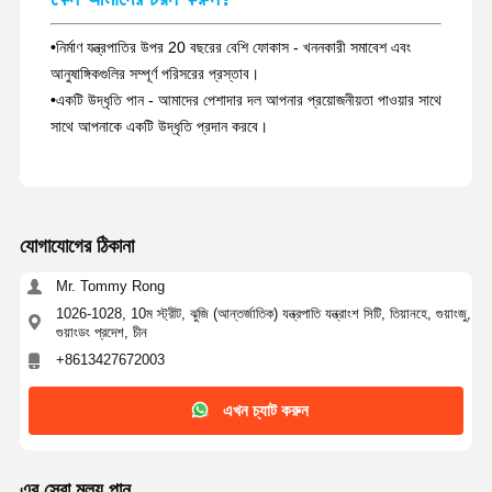
•
নির্মাণ যন্ত্রপাতির উপর 20 বছরের বেশি ফোকাস - খননকারী সমাবেশ এবং
আনুষাঙ্গিকগুলির সম্পূর্ণ পরিসরের প্রস্তাব।
•
একটি উদ্ধৃতি পান - আমাদের পেশাদার দল আপনার প্রয়োজনীয়তা পাওয়ার সাথে
সাথে আপনাকে একটি উদ্ধৃতি প্রদান করবে।
যোগাযোগের ঠিকানা
Mr. Tommy Rong
1026-1028, 10ম স্ট্রীট, ঝুজি (আন্তর্জাতিক) যন্ত্রপাতি যন্ত্রাংশ সিটি, তিয়ানহে, গুয়াংজু,
গুয়াংডং প্রদেশ, চীন
+8613427672003
এখন চ্যাট করুন
এর সেরা মূল্য পান