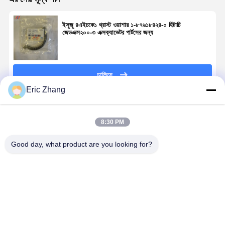
ইসুজু ৪এইচকে১ থ্রাস্ট ওয়াশার ১-৮৭৬১৮৪২৪-০ হিটাচি
জেডএক্স২০০-৩ এক্সক্যাভেটর পার্টসের জন্য
চালিয়ে
Eric Zhang
প্রস্তাবিত পণ্য
8:30 PM
Good day, what product are you looking for?
সিলিন্ডার হেড
C6.6 ইঞ্জিন সিলিন্ডার
Perkins 404D-
404D-22T,
গ্যাসকেট 34301-
লিনার সমাবেশ 276-
22T ক্র্যাঙ্কশ্যাফ্ট
404C-22T, এ
00203 মিতসুবিশি
7475
বিয়ারিং
404A-22 ওভা
S6K CAT 3066
Excavator
198586140
সিল কিটগুলির জন
ইঞ্জিন পার্ট, 320 এবং
High-
404D ইঞ্জিনে প্রধান
পারকিন্স ইঞ্জিন
ভালো দাম
ভালো দাম
ভালো দাম
ভালো দাম
318C
Performance
বিয়ারিং প্রতিস্থাপনের
গ্যাসকেট কিট