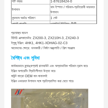
পার্ট নম্বর
1-87618424-0
খাদ ইস্পাত / পরিধান-প্রতিরোধী ভারবহন
উপাদান
উপাদান
ন্যূনতম অর্ডার পরিমাণ
1 সেট
পেমেন্ট পদ্ধতি
ওয়েস্টার্ন ইউনিয়ন, টি/টি
শিপিং পদ্ধতি
UPS/DHL/EMS/TNT/FedEx
প্রযোজ্য মডেল
হিটাচি এক্সকাভেটর: ZX200-3, ZX210H-3, ZX240-3
ইসুজু ইঞ্জিন: 4HK1, 4HK1-XDHAG-02-C3
আবেদনের ক্ষেত্র: খননকারী / নির্মাণ যন্ত্রপাতি / শিল্প সরঞ্জাম
বৈশিষ্ট্য এবং সুবিধা
কার্যকরভাবে ক্র্যাঙ্কশ্যাফ্ট রানআউট এবং অস্বাভাবিক পরিধান হ্রাস করে
ইঞ্জিন অপারেটিং স্থিতিশীলতা উন্নত করে
মাউন্ট মাত্রা OEM মান মানানসই
ইঞ্জিন ওভারহল উপাদান সঙ্গে প্রতিস্থাপিত করা যেতে পারে