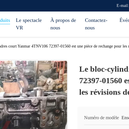
E-mail
duits
Le spectacle
À propos de
Contactez-
Évé
VR
nous
nous
ndres court Yanmar 4TNV106 72397-01560 est une pièce de rechange pour les r
Le bloc-cylin
72397-01560 es
les révisions 
Numéro de modèle
Ens