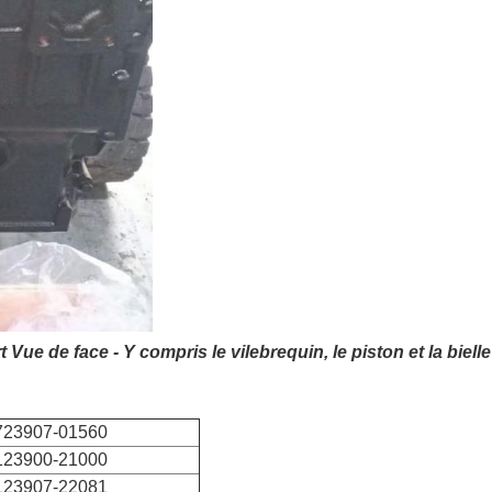
e de face - Y compris le vilebrequin, le piston et la bielle
723907-01560
123900-21000
123907-22081