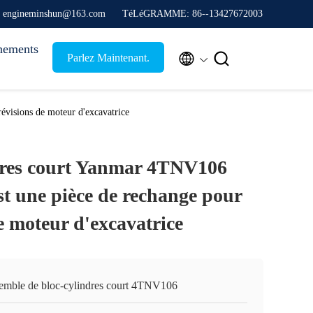
: engineminshun@163.com
TéLéGRAMME: 86--13427672003
nements


Parlez Maintenant.
évisions de moteur d'excavatrice
dres court Yanmar 4TNV106
t une pièce de rechange pour
de moteur d'excavatrice
emble de bloc-cylindres court 4TNV106