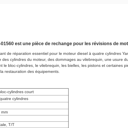
1560 est une pièce de rechange pour les révisions de mote
t de réparation essentiel pour le moteur diesel à quatre cylindres Ya
 des cylindres du moteur, des dommages au vilebrequin, une usure du 
 bloc-cylindres, le vilebrequin, les bielles, les pistons et certaines pi
 la restauration des équipements.
oc-cylindres court
quatre cylindres
5 mm
ale, T/T