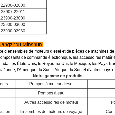
722900-02800
123907-22011
123900-23000
123900-03600
123900-02930
Guangzhou Minshun.
ce d’ensembles de moteurs diesel et de pièces de machines de 
 composants de commande électronique, les accessoires matériel
ada, les États-Unis, le Royaume-Uni, le Mexique, les Pays-Bas, 
Thaïlande, l'Amérique du Sud, l'Afrique du Sud et d'autres pays e
Notre gamme de produits
eurs
Pompes à moteur diesel
Pompes à eau
Autres accessoires de moteur
Po
bution
Ensembles de moteurs de voyage
Comp