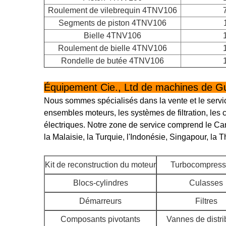
Roulement de vilebrequin 4TNV106
Segments de piston 4TNV106
Bielle 4TNV106
Roulement de bielle 4TNV106
Rondelle de butée 4TNV106
Équipement Cie., Ltd de machines de 
Nous sommes spécialisés dans la vente et le servi
ensembles moteurs, les systèmes de filtration, les
électriques. Notre zone de service comprend le Can
la Malaisie, la Turquie, l'Indonésie, Singapour, la 
Kit de reconstruction du moteur
Turbocompress
Blocs-cylindres
Culasses
Démarreurs
Filtres
Composants pivotants
Vannes de distri