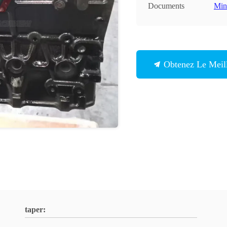
Documents
Min
Obtenez Le Meill
taper: