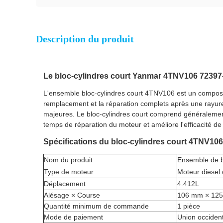
Description du produit
Le bloc-cylindres court Yanmar 4TNV106 72397-0
L'ensemble bloc-cylindres court 4TNV106 est un composan
remplacement et la réparation complets après une rayure
majeures. Le bloc-cylindres court comprend généralement le
temps de réparation du moteur et améliore l'efficacité de
Spécifications du bloc-cylindres court 4TNV106
Nom du produit
Ensemble de bl
Type de moteur
Moteur diesel 
Déplacement
4.412L
Alésage × Course
106 mm × 12
Quantité minimum de commande
1 pièce
Mode de paiement
Union occident