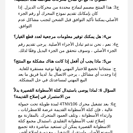
ج3: هذا المنتج مصمم لنماذج محددة من محركات الديزل. إذا
كان بإمكانك تقديم نموذج المحرك أو رقم الجزء
الأصلي،يمكننا تأكيد التوافق قبل الشحن لتجنب مشاكل عدم
التوافق.
س4: هل يمكنك توفير معلومات مرجعية لعدد قطع الغيار؟
ج4: نعم ، نحن ندعم تبادل الأجزاء الأصلية. يرجى تقديم رقم
الجزء الأصلي ، وسوف نتحقق من الجزء البديل وفقًا لذلك.
س5: ماذا يجب أن أفعل إذا كانت هناك مشكلة مع المنتج؟
ج: منتجاتنا تخضع للاختبار المهني ولها نوعية مستقرة للغاية.
إذا وجدت أي مشاكل ، يرجى الاتصال بنا. لدينا فريق ما بعد
البيع المهني لمساعدتك في حل المشكلة.
السؤال 6: لماذا يوصى باستبدال كتلة الأسطوانة القصيرة بدلاً
من الاستمرار في إصلاح القديمة؟
ج6: بعد تشغيل محرك 4TNV106 لمدة طويلة تحت حمولة
عالية ، فإن كتلة الأسطوانة القديمة عرضة للاضطرابات ،
وارتداء الأسطوانة ، وتلف العمود المتحرك. بالمقارنة مع
إصلاح ثقب الأسطوانة التقليدي ،استبدال مجمع كتلة
الاسطوانة القصيرة يمكن أن تستعيد مباشرة دقة تجميع
المصنع الأصلي واستقرار التشغيل، مع دورة إصلاح أقصر