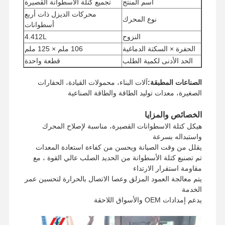
اسم المنتج
تجميع كتلة الأسطوانة القصيرة
محركات الديزل ذات أربع
نوع المحرك
أسطوانات
النزوح
4.412L
الحفرة × السكتة الدماغية
106 ملم × 125 ملم
الحد الأدنى لكمية الطلب
قطعة واحدة
طريقة الدفع
ويسترن يونيون، T/T
الصناعات المطبقة:
آلات البناء، محمولات القيادة، الحفارات
طريقة الشحن
UPS/DHL/EMS/TNT/FedEx
الصغيرة، معدات توليد الطاقة والطاقة الصناعية
الخصائص والمزايا
هيكل كتلة الاسطوانات القصيرة، مناسبة لإصلاح المحرك
واستبداله بسرعة
يقلل من وقت الصيانة ويحسن من كفاءة استعادة المعدات
تم تصنيع كتلة الأسطوانة من الحديد الصلب عالي القوة ، مع
مقاومة استقرار الارتداء
يتم معالجة العمود المزلق وعصا الاتصال بالحرارة لتحسين عمر
الخدمة
يدعم إمدادات OEM والأسواق اللاحقة