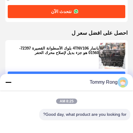
نتحدث الآن
احصل على افضل سعر ل
يانمار 4TNV106 بلوك الأسطوانة القصيرة 72397-
01560 هو جزء بديل لإصلاح محرك الحفر
استمر
Tommy Rong
المنتجات الموصى بها
8:25 AM
Good day, what product are you looking for?