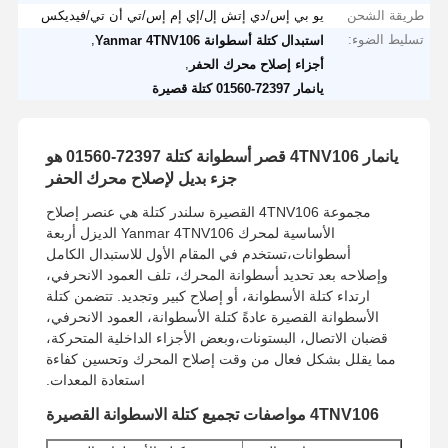
طريقة الشحن
يو بي إس/دي إتش إل/إي إم إس/تي أن تي/فيديكس
تسليط الضوء:
,
استبدال كتلة أسطوانة Yanmar 4TNV106
,
أجزاء إصلاح محرك الحفر
يانمار 72397-01560 كتلة قصيرة
يانمار 4TNV106 قصر أسطوانة كتلة 72397-01560 هو
جزء بديل لإصلاح محرك الحفر
مجموعة 4TNV106 القصيرة سلندر كتلة هي عنصر إصلاح
الأساسية لمحرك Yanmar 4TNV106 الديزل أربعة
أسطوانات،تستخدم في المقام الأول للاستبدال الكامل
وإصلاحه بعد تحديد أسطوانة المحرك، تلف العمود الانحرفي،
ارتداء كتلة الأسطوانة، أو إصلاح كبير وتجديد. تتضمن كتلة
الأسطوانة القصيرة عادةً كتلة الأسطوانة، العمود الانحرفي،
قضبان الاتصال، البستونات،وبعض الأجزاء الداخلية المتحركة،
مما يقلل بشكل فعال من وقت إصلاح المحرك وتحسين كفاءة
استعادة المعدات.
4TNV106 مواصفات تجميع كتلة الاسطوانة القصيرة