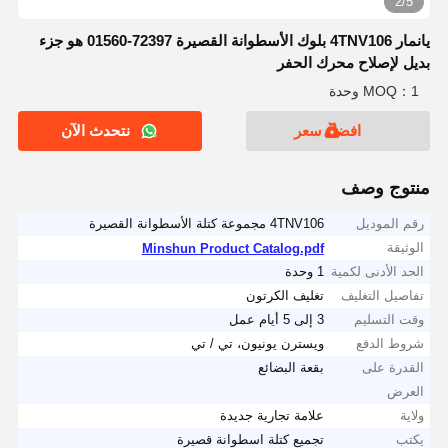
2/5
يانمار 4TNV106 بلوك الأسطوانة القصيرة 72397-01560 هو جزء
بديل لإصلاح محرك الحفر
MOQ：1 وحدة
افضل سعر
نتحدث الآن
منتوج وصف
رقم الموديل
4TNV106 مجموعة كتلة الأسطوانة القصيرة
الوثيقة
Minshun Product Catalog.pdf
الحد الأدنى لكمية
1 وحدة
تفاصيل التغليف
تغليف الكرتون
وقت التسليم
3 إلى 5 أيام عمل
شروط الدفع
ويسترن يونيون، تي / تي
القدرة على
بقعة البضائع
العرض
ولاية
علامة تجارية جديدة
يكتب
تجميع كتلة اسطوانة قصيرة