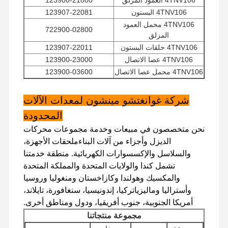
4TNV106 البستون
123907-22081
4TNV106 محمل العمود
722900-02800
المزلق
جولة في
مراقبة الجودة
اتصل بنا
أخبار
المصنع
4TNV106 حلقات البستون
123907-22011
4TNV106 عصا الاتصال
123900-23000
4TNV106 محمل عصا الاتصال
123900-03600
4TNV106 غسالة الدفع
123900-02930
شركة غوانغتشو مينشون لمعدات الآلات
الحالات
المحدودة
نحن متخصصون في مبيعات وخدمة مجموعات محركات
محرك بيركنز
الديزل وأجزاء من آلات البناءملحقات الأجهزة،
والسلاسل والإكسسوارات الكهربائية. منطقة خدمتنا
محرك يانمار
تشمل كندا والولايات المتحدة والمملكة المتحدة
محرك كوبوتا
والمكسيك وهولندا وكازاخستان ومنغوليا وروسيا
وأستراليا وماليزياتركيا، إندونيسيا، سنغافورة، تايلاند،
محرك إسوزو
أمريكا الجنوبية، جنوب أفريقيا، ودول ومناطق أخرى.
مجموعة منتجاتنا
محرك الكمون