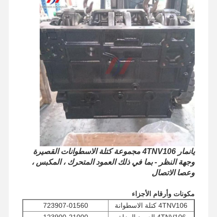
يانمار 4TNV106 مجموعة كتلة الاسطوانات القصيرة
وجهة النظر - بما في ذلك العمود المتحرك ، المكبس ،
وعصا الاتصال
الصفحة
المنتجات
برنامج VR
حولنا
مكونات وأرقام الأجزاء
الرئيسية
4TNV106 كتلة الاسطوانة
723907-01560
4TNV106 العمود المزلق
123900-21000