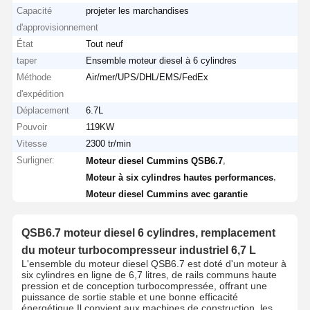
Capacité
projeter les marchandises
d'approvisionnement
État
Tout neuf
taper
Ensemble moteur diesel à 6 cylindres
Méthode
Air/mer/UPS/DHL/EMS/FedEx
d'expédition
Déplacement
6.7L
Pouvoir
119KW
Vitesse
2300 tr/min
Surligner:
,
Moteur diesel Cummins QSB6.7
,
Moteur à six cylindres hautes performances
Moteur diesel Cummins avec garantie
QSB6.7 moteur diesel 6 cylindres, remplacement
du moteur turbocompresseur industriel 6,7 L
L'ensemble du moteur diesel QSB6.7 est doté d'un moteur à
six cylindres en ligne de 6,7 litres, de rails communs haute
pression et de conception turbocompressée, offrant une
puissance de sortie stable et une bonne efficacité
énergétique.Il convient aux machines de construction, les