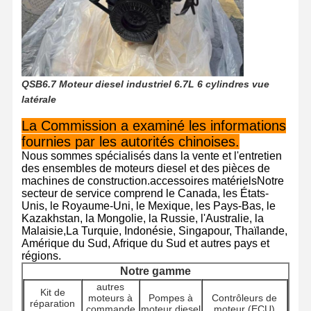
Visite De
Contrôle
Contactez-
Nouvelles
L'usine
Qualité
Nous
QSB6.7 Moteur diesel industriel 6.7L 6 cylindres vue
latérale
La Commission a examiné les informations
fournies par les autorités chinoises.
Les Affaires
Nous sommes spécialisés dans la vente et l'entretien
des ensembles de moteurs diesel et des pièces de
machines de construction.accessoires matérielsNotre
Perkins Engine
secteur de service comprend le Canada, les États-
Unis, le Royaume-Uni, le Mexique, les Pays-Bas, le
Moteur Yanmar
Kazakhstan, la Mongolie, la Russie, l'Australie, la
Malaisie,La Turquie, Indonésie, Singapour, Thaïlande,
Moteur Kubota
Amérique du Sud, Afrique du Sud et autres pays et
régions.
Moteur Isuzu
Notre gamme
autres
Kit de
moteurs à
Pompes à
Contrôleurs de
Moteur Cummins
réparation
commande
moteur diesel
moteur (ECU)