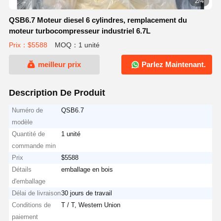
2/4
QSB6.7 Moteur diesel 6 cylindres, remplacement du
moteur turbocompresseur industriel 6.7L
Prix：$5588
MOQ：1 unité
meilleur prix
Parlez Maintenant.
Description De Produit
Numéro de
QSB6.7
modèle
Quantité de
1 unité
commande min
Prix
$5588
Détails
emballage en bois
d'emballage
Délai de livraison
30 jours de travail
Conditions de
T / T, Western Union
paiement