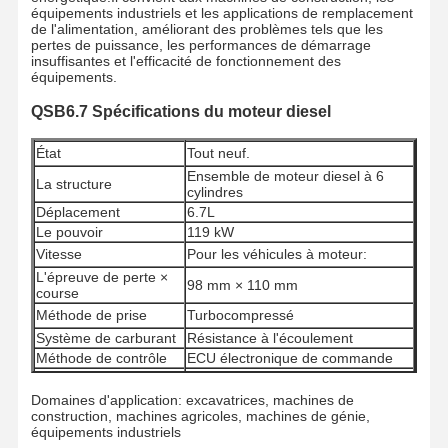
équipements industriels et les applications de remplacement
de l'alimentation, améliorant des problèmes tels que les
pertes de puissance, les performances de démarrage
insuffisantes et l'efficacité de fonctionnement des
équipements.
QSB6.7 Spécifications du moteur diesel
État
Tout neuf.
Ensemble de moteur diesel à 6
La structure
cylindres
Déplacement
6.7L
Le pouvoir
119 kW
Vitesse
Pour les véhicules à moteur:
L'épreuve de perte ×
98 mm × 110 mm
course
Méthode de prise
Turbocompressé
Système de carburant
Résistance à l'écoulement
Méthode de contrôle
ECU électronique de commande
Quantité minimale de
1 pièce
commande
Domaines d'application: excavatrices, machines de
construction, machines agricoles, machines de génie,
Méthodes de paiement
Western Union, T/T
équipements industriels
Méthodes de transport
UPS / DHL / EMS / TNT / FedEx