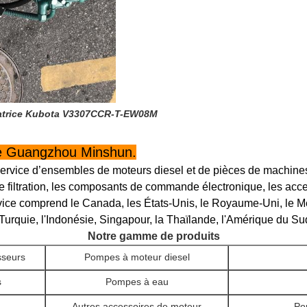
vatrice Kubota V3307CCR-T-EW08M
de Guangzhou Minshun.
service d’ensembles de moteurs diesel et de pièces de machine
filtration, les composants de commande électronique, les acces
rvice comprend le Canada, les États-Unis, le Royaume-Uni, le M
a Turquie, l'Indonésie, Singapour, la Thaïlande, l'Amérique du Sud
Notre gamme de produits
seurs
Pompes à moteur diesel
s
Pompes à eau
Autres accessoires de moteur
Po