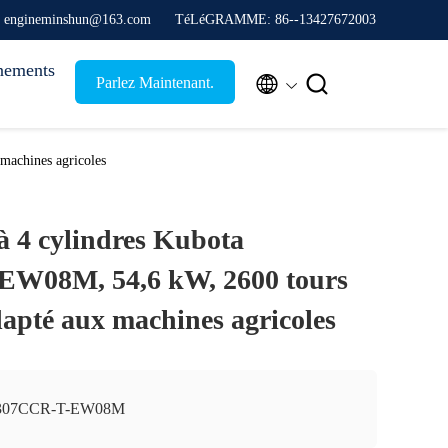
: engineminshun@163.com
TéLéGRAMME: 86--13427672003
nements


Parlez Maintenant.
machines agricoles
à 4 cylindres Kubota
W08M, 54,6 kW, 2600 tours
dapté aux machines agricoles
307CCR-T-EW08M