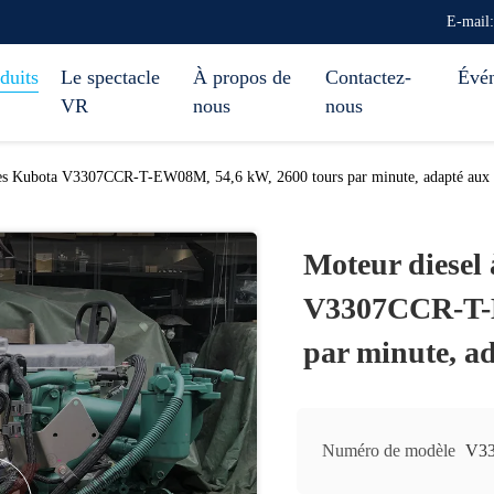
E-mail
duits
Le spectacle
À propos de
Contactez-
Évé
VR
nous
nous
dres Kubota V3307CCR-T-EW08M, 54,6 kW, 2600 tours par minute, adapté aux 
Moteur diesel 
V3307CCR-T-E
par minute, a
Numéro de modèle
V3