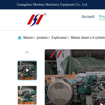
Guangzhou Minshun Machinery Equipment Co., Ltd.
Accueil
Pro
Maison
>
produits
>
Explicateur
>
Moteur diesel à 4 cylin