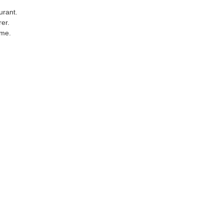
urant.
er.
rme.