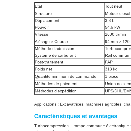
État
Tout neuf
Structure
Moteur diesel 
Déplacement
3,3 L
Pouvoir
54,6 kW
Vitesse
2600 tr/min
Alésage × Course
94 mm × 120
Méthode d'admission
Turbocompre
Système de carburant
Rail commun 
Post-traitement
FAP
Poids net
313 kg
Quantité minimum de commande
1 pièce
Méthodes de paiement
Union occiden
Méthodes d'expédition
UPS/DHL/EM
Applications : Excavatrices, machines agricoles, c
Caractéristiques et avantages
Turbocompression + rampe commune électronique : amél