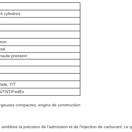
4 cylindres
 mm
ssé
haute pression
tale, T/T
S/TNT/FedEx
hargeuses compactes, engins de construction
iore la précision de l'admission et de l'injection de carburant, ce qu