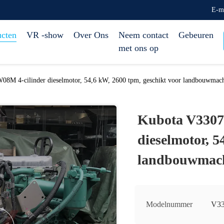
E-m
ucten
VR -show
Over Ons
Neem contact
Gebeuren
met ons op
M 4-cilinder dieselmotor, 54,6 kW, 2600 tpm, geschikt voor landbouwmach
Kubota V3307
dieselmotor, 5
landbouwmac
Modelnummer
V3