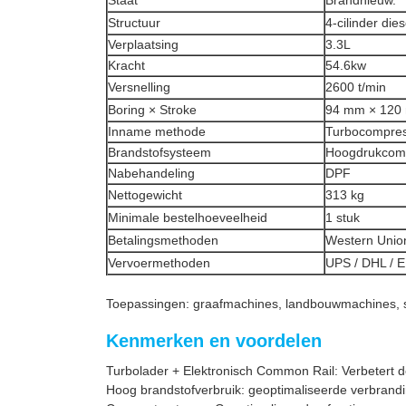
Staat
Brandnieuw.
Structuur
4-cilinder die
Verplaatsing
3.3L
Kracht
54.6kw
Versnelling
2600 t/min
Boring × Stroke
94 mm × 120
Inname methode
Turbocompre
Brandstofsysteem
Hoogdrukcomm
Nabehandeling
DPF
Nettogewicht
313 kg
Minimale bestelhoeveelheid
1 stuk
Betalingsmethoden
Western Unio
Vervoermethoden
UPS / DHL / 
Toepassingen: graafmachines, landbouwmachines, s
Kenmerken en voordelen
Turbolader + Elektronisch Common Rail: Verbetert de 
Hoog brandstofverbruik: geoptimaliseerde verbrandin