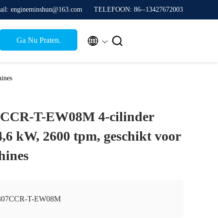
ail: engineminshun@163.com
TELEFOON: 86--13427672003


Ga Nu Praten.
ines
CCR-T-EW08M 4-cilinder
4,6 kW, 2600 tpm, geschikt voor
hines
307CCR-T-EW08M