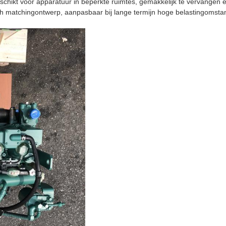
hikt voor apparatuur in beperkte ruimtes, gemakkelijk te vervangen en
h matchingontwerp, aanpasbaar bij lange termijn hoge belastingomsta