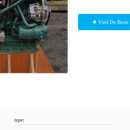
Vind De Beste 
type: