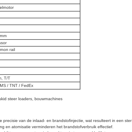
selmotor
 mm
ssor
on rail
n, T/T
EMS / TNT / FedEx
kid steer loaders, bouwmachines
precisie van de inlaad- en brandstofinjectie, wat resulteert in een ste
g en atomisatie verminderen het brandstofverbruik effectief.