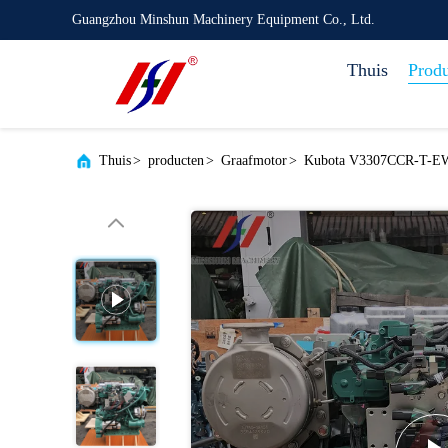
Guangzhou Minshun Machinery Equipment Co., Ltd.
Thuis
Prod
Thuis
>
producten
>
Graafmotor
>
Kubota V3307CCR-T-EW08