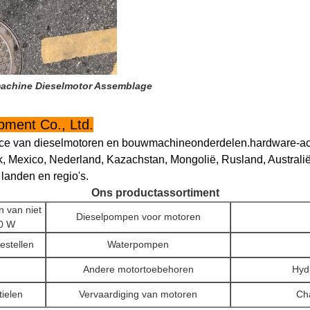
chine Dieselmotor Assemblage
ment Co., Ltd.
ervice van dieselmotoren en bouwmachineonderdelen.hardware-a
, Mexico, Nederland, Kazachstan, Mongolië, Rusland, Australië,
landen en regio's.
Ons productassortiment
 van niet
Dieselpompen voor motoren
0 W
oestellen
Waterpompen
Andere motortoebehoren
Hyd
tielen
Vervaardiging van motoren
Ch