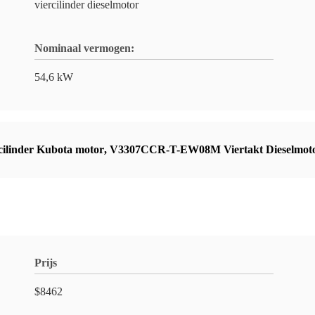
viercilinder dieselmotor
Nominaal vermogen:
54,6 kW
cilinder Kubota motor
,
V3307CCR-T-EW08M Viertakt Dieselmot
Prijs
$8462