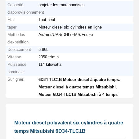
Capacité
projeter les marchandises
d'approvisionnement
État
Tout neuf
taper
Moteur diesel six cylindres en ligne
Méthodes
Air/mer/UPS/DHL/EMS/FedEx
d'expédition
Déplacement
5.86L
Vitesse
2050 tr/min
Puissance
114 kilowatts
nominale
Surligner:
,
6D34-TLC1B Moteur diesel à quatre temps
,
Moteur diesel à quatre temps Mitsubishi
Moteur 6D34-TLC1B Mitsubishi à 4 temps
Moteur diesel polyvalent six cylindres à quatre
temps Mitsubishi 6D34-TLC1B