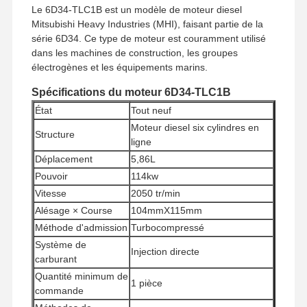
Le 6D34-TLC1B est un modèle de moteur diesel
Mitsubishi Heavy Industries (MHI), faisant partie de la
série 6D34. Ce type de moteur est couramment utilisé
dans les machines de construction, les groupes
électrogènes et les équipements marins.
Spécifications du moteur 6D34-TLC1B
État
Tout neuf
Moteur diesel six cylindres en
Structure
ligne
Déplacement
5,86L
Pouvoir
114kw
Vitesse
2050 tr/min
Alésage × Course
104mmX115mm
Méthode d'admission
Turbocompressé
Système de
Injection directe
carburant
Quantité minimum de
1 pièce
commande