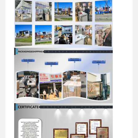
moteur diesel
Moteur de MITSUBISHI
Explicateur
kit de reconstruction de moteur
Pompes à injection
Assemblée de turbocompresseur
Autres pièces du moteur
Système de contrôle électronique
composants électriques du moteur
Système de carburant du moteur
Pièces hydrauliques d'excavatrice