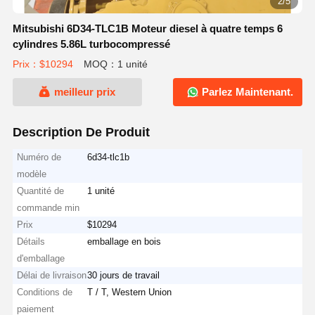
2/5
Mitsubishi 6D34-TLC1B Moteur diesel à quatre temps 6
cylindres 5.86L turbocompressé
Prix：$10294
MOQ：1 unité
meilleur prix
Parlez Maintenant.
Description De Produit
Numéro de
6d34-tlc1b
modèle
Quantité de
1 unité
commande min
Prix
$10294
Détails
emballage en bois
d'emballage
Délai de livraison
30 jours de travail
Conditions de
T / T, Western Union
paiement