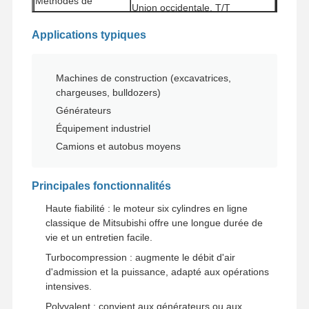
Méthodes de
Union occidentale, T/T
paiement
Méthodes
Applications typiques
UPS/DHL/EMS/TNT/FedEx
d'expédition
Machines de construction (excavatrices,
chargeuses, bulldozers)
Générateurs
Équipement industriel
Camions et autobus moyens
Principales fonctionnalités
Haute fiabilité : le moteur six cylindres en ligne
classique de Mitsubishi offre une longue durée de
vie et un entretien facile.
Turbocompression : augmente le débit d'air
Accueil
Produits
Le Spectacle
À Propos De
d'admission et la puissance, adapté aux opérations
VR
Nous
intensives.
Polyvalent : convient aux générateurs ou aux