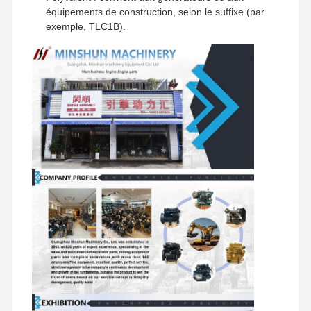
équipements de construction, selon le suffixe (par
exemple, TLC1B).
Visite De
Contrôle
Contactez-
Nouvelles
L'usine
Qualité
Nous
Les Affaires
Perkins Engine
Moteur Yanmar
Moteur Kubota
Moteur Isuzu
Moteur Cummins