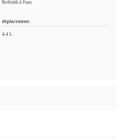
Refroidi à l'eau
déplacement:
4.4 L
W