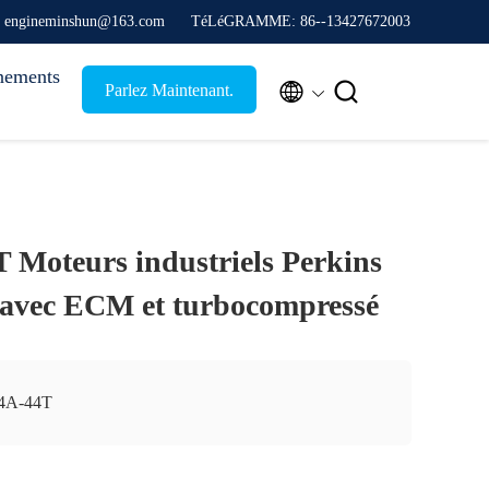
: engineminshun@163.com
TéLéGRAMME: 86--13427672003
nements


Parlez Maintenant.
 Moteurs industriels Perkins
 avec ECM et turbocompressé
4A-44T