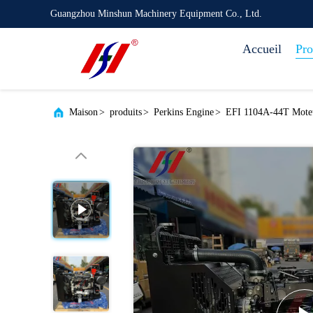
Guangzhou Minshun Machinery Equipment Co., Ltd.
Accueil
Pro
Maison
>
produits
>
Perkins Engine
>
EFI 1104A-44T Moteur