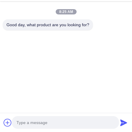
nominale de 1500 tr/min
Parlez Maintenant.
8:25 AM
Envoyer Une Demande
Good day, what product are you looking for?
#
Assemblée De Moteur Diesel
#
Moteur Turbodiesel
#
Moteur Diesel Turbocompressé
Perkins Engine
2026-06-15
Moteur diesel à trois cylindres Perkins 403D-11 - Groupe motopropulseur
pour petites machines de construction Le moteur diesel Perkins 404A-22 est
un moteur quatre cylindres en ligne à aspiration ...
Voir plus
Messages du visiteur
Laissez un message
Aucun commentaire public