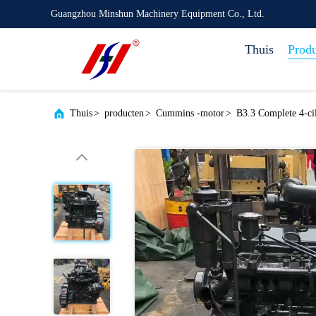
Guangzhou Minshun Machinery Equipment Co., Ltd.
Thuis
Prod
Thuis
>
producten
>
Cummins -motor
>
B3.3 Complete 4-ci