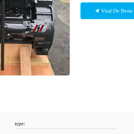
Vind De Beste 
type: