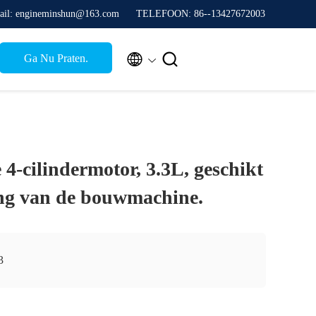
ail: engineminshun@163.com
TELEFOON: 86--13427672003


Ga Nu Praten.
4-cilindermotor, 3.3L, geschikt
ng van de bouwmachine.
3