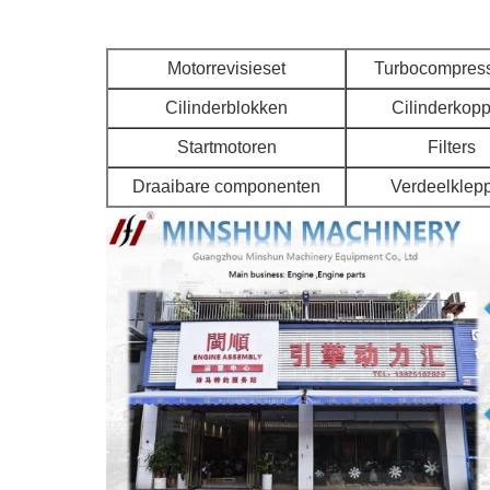
Motorrevisieset
Turbocompres
Cilinderblokken
Cilinderkop
Startmotoren
Filters
Draaibare componenten
Verdeelklep