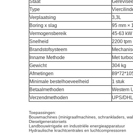
Staat
Gerevise
Type
Viercilind
Verplaatsing
3,3L
Boring x slag
95 mm × 
Vermogensbereik
45-63 kW
Snelheid
2200 tpm
Brandstofsysteem
Mechanisc
Inname Methode
Met turbo
Gewicht
304 kg
Afmetingen
89*72*10
Minimale bestelhoeveelheid
1 stuk
Betaalmethoden
Western U
Verzendmethoden
UPS/DHL
Toepassingen:
Bouwmachines (minigraafmachines, schrankladers, wals
Dieselgeneratorsets
Landbouwirrigatie en industriële energieapparatuur
Hydraulische krachtcentrales en luchtcompressoren