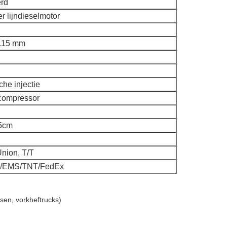
erd
er lijndieselmotor
115 mm
he injectie
compressor
5cm
nion, T/T
/EMS/TNT/FedEx
en, vorkheftrucks)