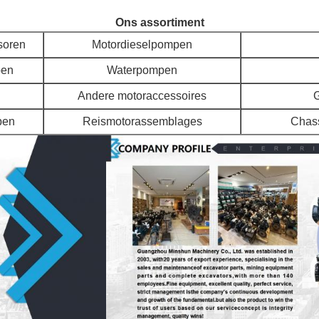
Ons assortiment
soren
Motordieselpompen
pen
Waterpompen
Andere motoraccessoires
G
pen
Reismotorassemblages
Chass