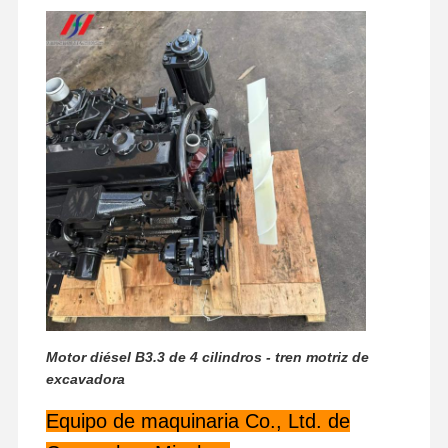
Visita A La
Control De
Contáctenos
Noticias
Fábrica
Calidad
Casos
Perkins Engine
Motor Yanmar
El motor Kubota
Motor diésel B3.3 de 4 cilindros - tren motriz de
excavadora
El motor de Isuzu
Equipo de maquinaria Co., Ltd. de
Motor Cummins