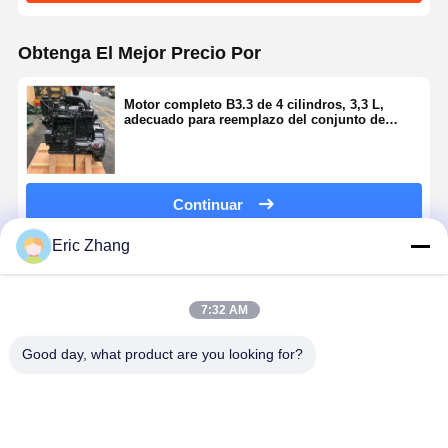
Obtenga El Mejor Precio Por
Motor completo B3.3 de 4 cilindros, 3,3 L,
adecuado para reemplazo del conjunto de
motor de excavadora.
Continuar
Eric Zhang
Productos Recomendados
7:32 AM
Good day, what product are you looking for?
QSX15 Motor
QSB6.7 Motor
QSL8.9 Motor
6BTAA5.9-
diesel
diesel de 6
completo de 6
C150 Motor
industrial
cilindros,
cilindros,
6 cilindros,