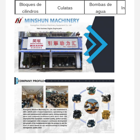
Bloques de
Bombas de
Culatas
Inyectore
cilindros
agua
repuestos para excavadora
Bombas
Otros
Motores de
hidráulic
Filtros
accesorios del
arranque
para
motor
excavador
Componen
Conjuntos de
Componentes
Válvulas
del chasis
motores de
giratorios
distribuidoras
otros
desplazamiento
accesori