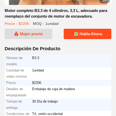
2/9
Motor completo B3.3 de 4 cilindros, 3,3 L, adecuado para
reemplazo del conjunto de motor de excavadora.
Precio：$2206
MOQ：1unidad
Mejor precio
Habla Ahora.
Descripción De Producto
Número de
B3.3
modelo
Cantidad de
1unidad
orden mínima
Precio
$2206
Detalles de
Embalaje de caja de madera
empaquetado
Tiempo de
30 Día de trabajo
entrega
Condiciones de
T/t, unión occidental