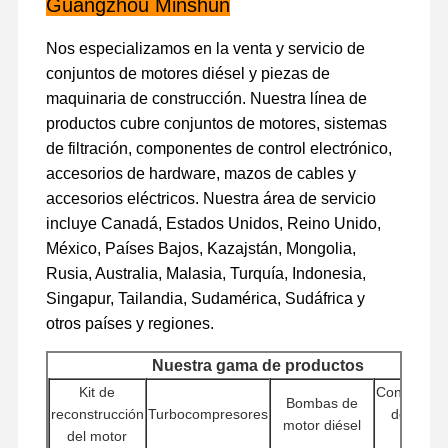
Guangzhou Minshun
motor diesel
Nos especializamos en la venta y servicio de
Motor de MITSUBISHI
conjuntos de motores diésel y piezas de
maquinaria de construcción. Nuestra línea de
Motor excavador
productos cubre conjuntos de motores, sistemas
de filtración, componentes de control electrónico,
equipo de la reconstrucción del motor
accesorios de hardware, mazos de cables y
Bomba de inyección
accesorios eléctricos. Nuestra área de servicio
incluye Canadá, Estados Unidos, Reino Unido,
Asamblea del turbocompresor
México, Países Bajos, Kazajstán, Mongolia,
Rusia, Australia, Malasia, Turquía, Indonesia,
Otras piezas del motor
Singapur, Tailandia, Sudamérica, Sudáfrica y
Sistema de control electrónico
otros países y regiones.
componentes eléctricos del motor
Nuestra gama de productos
Kit de
Controlado
Sistema de combustible del motor
Bombas de
reconstrucción
Turbocompresores
del moto
motor diésel
del motor
(ECU)
Piezas hidráulicas de excavadora