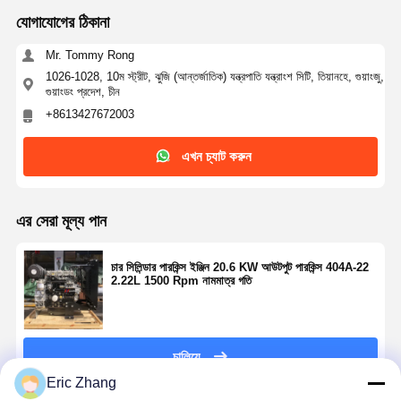
যোগাযোগের ঠিকানা
Mr. Tommy Rong
1026-1028, 10ম স্ট্রীট, ঝুজি (আন্তর্জাতিক) যন্ত্রপাতি যন্ত্রাংশ সিটি, তিয়ানহে, গুয়াংজু,
গুয়াংডং প্রদেশ, চীন
+8613427672003
এখন চ্যাট করুন
এর সেরা মূল্য পান
চার সিলিন্ডার পারকিন্স ইঞ্জিন 20.6 KW আউটপুট পারকিন্স 404A-22
2.22L 1500 Rpm নামমাত্র গতি
চালিয়ে
Eric Zhang