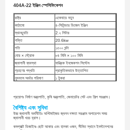
404A-22 ইঞ্জিন স্পেসিফিকেশন
রাষ্ট্র
একেবারে নতুন
কাঠামো
৪-সিলিন্ডার ডিজেল ইঞ্জিন
স্থানচ্যুতি
2.২ লিটার
শক্তি
20.6kw
গতি
১৫০০ ঘন্টা
বোর × স্ট্রোক
৮৪ মিমি × ১০০ মিমি
জ্বালানী ব্যবস্থা
যান্ত্রিক ইনজেকশন সিস্টেম
গ্রহণের পদ্ধতি
প্রাকৃতিকভাবে উত্তাপিত
ন্যূনতম অর্ডার পরিমাণ
১ টুকরা
অর্থ প্রদানের পদ্ধতি
ওয়েস্টার্ন ইউনিয়ন, টি/টি
ইউপিএস / ডিএইচএল / ইএমএস / টিএনটি /
শিপিং পদ্ধতি
প্রয়োগঃ নির্মাণ যন্ত্রপাতি, কৃষি যন্ত্রপাতি, জেনারেটর সেট এবং শিল্প সরঞ্জাম।
ফেডেক্স
বৈশিষ্ট্য এবং সুবিধা
উচ্চ জ্বালানী অর্থনীতিঃ অপ্টিমাইজড জ্বলন দক্ষতা সরঞ্জাম অপারেশন সময়
জ্বালানী খরচ হ্রাস।
কমপ্যাক্ট ডিজাইনঃ ছোট আকার এবং হালকা ওজন, সীমিত স্থানে ইনস্টলেশনের