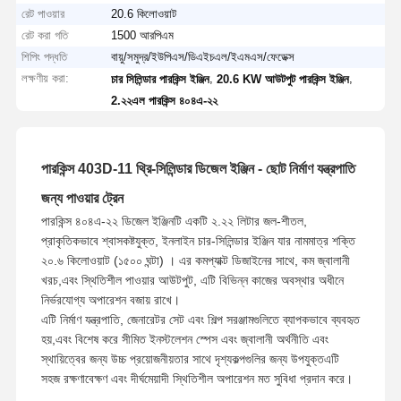
রেট পাওয়ার
20.6 কিলোওয়াট
রেট করা গতি
1500 আরপিএম
শিপিং পদ্ধতি
বায়ু/সমুদ্র/ইউপিএস/ডিএইচএল/ইএমএস/ফেডেক্স
লক্ষণীয় করা:
,
,
চার সিলিন্ডার পারকিন্স ইঞ্জিন
20.6 KW আউটপুট পারকিন্স ইঞ্জিন
2.২২এল পারকিন্স ৪০৪এ-২২
পারকিন্স 403D-11 থ্রি-সিলিন্ডার ডিজেল ইঞ্জিন - ছোট নির্মাণ যন্ত্রপাতি
জন্য পাওয়ার ট্রেন
পারকিন্স ৪০৪এ-২২ ডিজেল ইঞ্জিনটি একটি ২.২২ লিটার জল-শীতল,
প্রাকৃতিকভাবে শ্বাসকষ্টযুক্ত, ইনলাইন চার-সিলিন্ডার ইঞ্জিন যার নামমাত্র শক্তি
২০.৬ কিলোওয়াট (১৫০০ ঘন্টা) । এর কমপ্যাক্ট ডিজাইনের সাথে, কম জ্বালানী
খরচ,এবং স্থিতিশীল পাওয়ার আউটপুট, এটি বিভিন্ন কাজের অবস্থার অধীনে
নির্ভরযোগ্য অপারেশন বজায় রাখে।
এটি নির্মাণ যন্ত্রপাতি, জেনারেটর সেট এবং শিল্প সরঞ্জামগুলিতে ব্যাপকভাবে ব্যবহৃত
হয়,এবং বিশেষ করে সীমিত ইনস্টলেশন স্পেস এবং জ্বালানী অর্থনীতি এবং
স্থায়িত্বের জন্য উচ্চ প্রয়োজনীয়তার সাথে দৃশ্যকল্পগুলির জন্য উপযুক্তএটি
সহজ রক্ষণাবেক্ষণ এবং দীর্ঘমেয়াদী স্থিতিশীল অপারেশন মত সুবিধা প্রদান করে।