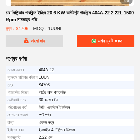
2/5
চার সিলিন্ডার পারকিন্স ইঞ্জিন 20.6 KW আউটপুট পারকিন্স 404A-22 2.22L 1500
Rpm নামমাত্র গতি
মূল্য：$4706
MOQ：1UUNI
ভালো দাম
এখন চ্যাট করুন
পণ্যের বর্ণনা
মডেল নম্বার
404A-22
ন্যূনতম চাহিদার পরিমাণ
1UUNI
মূল্য
$4706
প্যাকেজিং বিবরণ
কাঠের বাক্স প্যাকেজিং
ডেলিভারি সময়
30 কাজের দিন
পরিশোধের শর্ত
টি/টি, ওয়েস্টার্ন ইউনিয়ন
যোগানের ক্ষমতা
স্পট পণ্য
রাজ্য
একদম নতুন
ইঞ্জিনের ধরন
ইনলাইন 4 সিলিন্ডার ডিজেল
স্থানচ্যুতি
2.22 এল