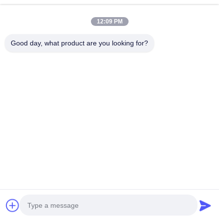
প্রস্তাবিত পণ্য
12:09 PM
Good day, what product are you looking for?
Perkins
পারকিন্স 403D-11
পারকিন্স 403D-15
৪০৪ডি-২২টি পারক
1506D-E88TA
থ্রি-সিলিন্ডার ডিজেল
3-সিলিন্ডার ডিজেল
৪-সিলিন্ডার টার্বো
6-সিলিন্ডার ডিজেল
ইঞ্জিন - নির্মাণ
ইঞ্জিন 1500rpm
ডিজেল ইঞ্জিন, ২
ইঞ্জিন 261kw
যন্ত্রপাতি পাওয়ার
13.5kw শিল্প
লিটার ডিসপ্লেসমে
2100rpm C9
ট্রেন
জেনারেটর সেট
এন৮৪৪এলটি/স
ভালো দাম
ভালো দাম
ভালো দাম
ভালো দাম
ইন্ডাস্ট্রিয়াল ইঞ্জিন
প্রতিস্থাপন যন্ত্রাংশ
বাড়ি
আমাদের
আমাদের সাথে যোগাযোগ
Desktop
Site
সম্পর্কে
করুন
সাইটম্যাপ
গোপনীয়তা নীতি
গুণ
পারকিন্স ইঞ্জিন
চীন কারখানা.Copyright © 2026 Guangzhou Minshun
Machinery Equipment Co., Ltd.. All Rights Reserved.