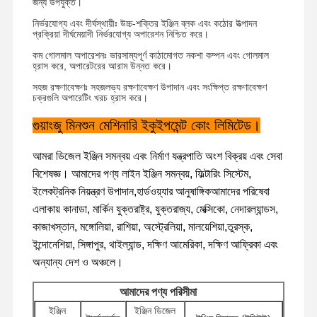
জন্য উপযুক্ত।
নির্ভরযোগ্য এবং দীর্ঘস্থায়ীঃ উচ্চ-শক্তির ইঞ্জিন ব্লক এবং কঠোর উত্পাদন
প্রক্রিয়া দীর্ঘমেয়াদী নির্ভরযোগ্য অপারেশন নিশ্চিত করে।
কম গোলমাল অপারেশনঃ ভারসাম্যপূর্ণ কাঠামোগত নকশা কম্পন এবং গোলমাল
হ্রাস করে, অপারেটরের আরাম উন্নত করে।
সহজ রক্ষণাবেক্ষণঃ সহজলভ্য রক্ষণাবেক্ষণ উপাদান এবং সংক্ষিপ্ত রক্ষণাবেক্ষণ
চক্রগুলি অপারেটিং খরচ হ্রাস করে।
গুয়াংজু মিনশুন মেশিনারি ইকুইপমেন্ট কোং লিমিটেড।
আমরা ডিজেল ইঞ্জিন সমন্বয় এবং নির্মাণ যন্ত্রপাতি অংশ বিক্রয় এবং সেবা
বিশেষজ্ঞ। আমাদের পণ্য লাইন ইঞ্জিন সমন্বয়, ফিল্টারিং সিস্টেম,
ইলেকট্রনিক নিয়ন্ত্রণ উপাদান,হার্ডওয়্যার আনুষাঙ্গিকআমাদের পরিষেবা
এলাকায় কানাডা, মার্কিন যুক্তরাষ্ট্র, যুক্তরাজ্য, মেক্সিকো, নেদারল্যান্ডস,
কাজাখস্তান, মঙ্গোলিয়া, রাশিয়া, অস্ট্রেলিয়া, মালয়েশিয়া,তুরস্ক,
ইন্দোনেশিয়া, সিঙ্গাপুর, থাইল্যান্ড, দক্ষিণ আমেরিকা, দক্ষিণ আফ্রিকা এবং
অন্যান্য দেশ ও অঞ্চলে।
বাড়ি
পণ্য
ভিআর শো
আমাদের সম্বন্ধে
আমাদের পণ্য পরিসীমা
ইঞ্জিন
ইঞ্জিন ডিজেল