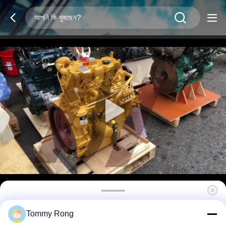
৪০৪ডি-২২টি পারকিন্স ৪-সিলিন্ডার টার্বোচার্জড ডিজেল ইঞ্জিন, ২.২
Tommy Rong
লিটার ডিসপ্লেসমেন্ট, এন৮৪৪এলটি/সি২।2