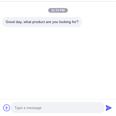
এখন চ্যাট করুন
অনুসন্ধান পাঠান
11:33 PM
#
ডিজেল ইঞ্জিন সমাবেশ
#
টার্বো ডিজেল ইঞ্জিন
#
টার্বোচার্জড ডিজেল ইঞ্জিন
Good day, what product are you looking for?
পারকিন্স ইঞ্জিন
2026-06-05
404D-22T পারকিন্স 4-সিলিন্ডার টার্বোচার্জড ডিজেল ইঞ্জিন, 2.2L স্থানচ্যুতি, N844LT/C2.2 404D-
22T হল একটি চার-সিলিন্ডার, চার-স্ট্রোক টার্বোচার্জড ডিজেল ইঞ্জিন যা পারকিন্স ইঞ্জিন কোম্পানি দ্বারা নির্মিত, ...
আরও দেখুন
দর্শকের বার্তা
একটি বার্তা দিন
এখনও কোনো সর্বজনীন মন্তব্য নেই