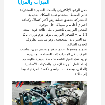
الميزات والمزايا
طرق الشحن
إم إس / تي أن تي /
فيديكس
حقن الوقود الإلكتروني بالسكك الحديدية المشتركة
عالي الضغط: يستخدم تقنية السكك الحديدية
المشتركة لتحقيق عملية رش أكثر اكتمالاً، وكفاءة
احتراق أعلى، واستهلاك أقل للوقود.
الشحن التوربيني للحصول على طاقة قوية: سعة
3.3 لتر + الشحن التوربيني يوفر عزم دوران عاليًا
عند السرعات المنخفضة، وهو مناسب لظروف
الخدمة الشاقة.
تصميم مضغوط: حجم صغير وتصميم مرن، مناسب
للتركيب في المعدات ذات المساحة المحدودة.
توريد قطع الغيار الناضجة: حصة سوقية عالية، مع
إمداد كامل بأجزاء الإصلاح والمكونات الأساسية
(الحاقن، ومضخات المياه، والأعمدة المرفقية، وما
إلى ذلك).
الصفحة
المنتجات
برنامج VR
حولنا
الرئيسية