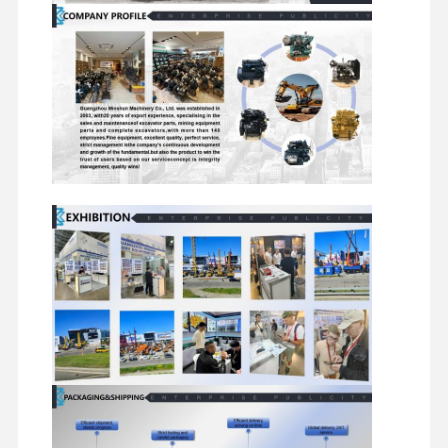
الإلكترونية
البطارية، بادئ التشغيل، المولد،
مجموعة الأسلاك، التتابع،
الصمامات، المفتاح
إطار الجنزير، جهاز الشد، أحذية
الجنزير، عجلة القيادة، العجلة
مكونات
الوسيطة، بكرة الجنزير، بكرة
الهيكل
دعم الجنزير، مخفض الحركة،
السفلي
مجموعة التروس، المحمل،
أختام الزيت
فلتر زيت، فلتر ديزل، فلتر
المرشحات
هيدروليكي، فلتر هواء، فلتر
وقود
أسنان الدلو، الأسنان الجانبية،
شفرات القطع، المسامير،
ارتداء
البطانات، الحلقات الدائرية،
أجزاء
أختام الزيت، الأختام
الهيدروليكية