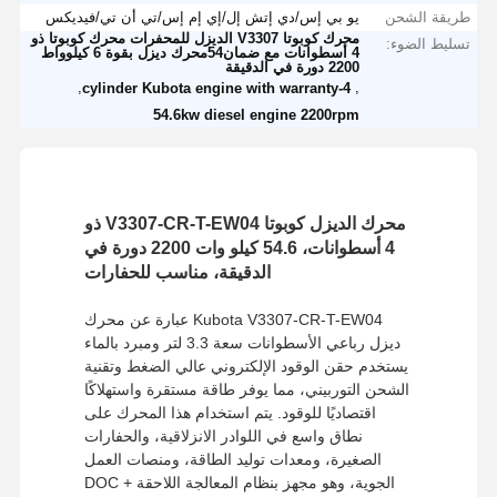
طريقة الشحن
يو بي إس/دي إتش إل/إي إم إس/تي أن تي/فيديكس
محرك كوبوتا V3307 الديزل للمحفرات محرك كوبوتا ذو
تسليط الضوء:
4 أسطوانات مع ضمان54محرك ديزل بقوة 6 كيلوواط
2200 دورة في الدقيقة
,
,
4-cylinder Kubota engine with warranty
54.6kw diesel engine 2200rpm
محرك الديزل كوبوتا V3307-CR-T-EW04 ذو
4 أسطوانات، 54.6 كيلو وات 2200 دورة في
الدقيقة، مناسب للحفارات
Kubota V3307-CR-T-EW04 عبارة عن محرك
ديزل رباعي الأسطوانات سعة 3.3 لتر ومبرد بالماء
يستخدم حقن الوقود الإلكتروني عالي الضغط وتقنية
الشحن التوربيني، مما يوفر طاقة مستقرة واستهلاكًا
اقتصاديًا للوقود. يتم استخدام هذا المحرك على
نطاق واسع في اللوادر الانزلاقية، والحفارات
الصغيرة، ومعدات توليد الطاقة، ومنصات العمل
الجوية، وهو مجهز بنظام المعالجة اللاحقة DOC +