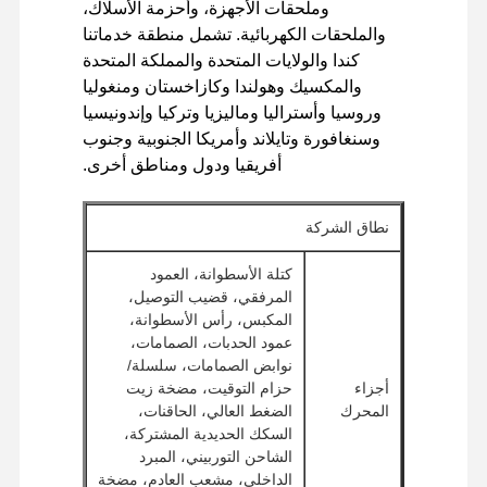
وملحقات الأجهزة، وأحزمة الأسلاك،
محرك الديزل
والملحقات الكهربائية. تشمل منطقة خدماتنا
كندا والولايات المتحدة والمملكة المتحدة
محرك ميتسوبيشي
والمكسيك وهولندا وكازاخستان ومنغوليا
وروسيا وأستراليا وماليزيا وتركيا وإندونيسيا
محرك الحفريات
وسنغافورة وتايلاند وأمريكا الجنوبية وجنوب
طقم إعادة بناء المحرك
أفريقيا ودول ومناطق أخرى.
مضخة حقن
نطاق الشركة
تجميع الشاحن التربيني
كتلة الأسطوانة، العمود
المرفقي، قضيب التوصيل،
قطع غيار المحركات الأخرى
المكبس، رأس الأسطوانة،
عمود الحدبات، الصمامات،
نظام التحكم الإلكتروني
نوابض الصمامات، سلسلة/
أجزاء
حزام التوقيت، مضخة زيت
المكونات الكهربائية للمحرك
المحرك
الضغط العالي، الحاقنات،
السكك الحديدية المشتركة،
نظام وقود المحرك
الشاحن التوربيني، المبرد
الداخلي، مشعب العادم، مضخة
الأجزاء الهيدروليكية للحفارة