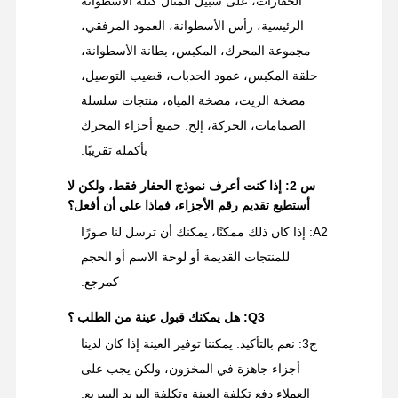
الحفارات، على سبيل المثال كتلة الأسطوانة
الرئيسية، رأس الأسطوانة، العمود المرفقي،
مجموعة المحرك، المكبس، بطانة الأسطوانة،
حلقة المكبس، عمود الحدبات، قضيب التوصيل،
مضخة الزيت، مضخة المياه، منتجات سلسلة
الصمامات، الحركة، إلخ. جميع أجزاء المحرك
بأكمله تقريبًا.
س 2: إذا كنت أعرف نموذج الحفار فقط، ولكن لا
أستطيع تقديم رقم الأجزاء، فماذا علي أن أفعل؟
A2: إذا كان ذلك ممكنًا، يمكنك أن ترسل لنا صورًا
للمنتجات القديمة أو لوحة الاسم أو الحجم
كمرجع.
Q3: هل يمكنك قبول عينة من الطلب ؟
ج3: نعم بالتأكيد. يمكننا توفير العينة إذا كان لدينا
أجزاء جاهزة في المخزون، ولكن يجب على
العملاء دفع تكلفة العينة وتكلفة البريد السريع.