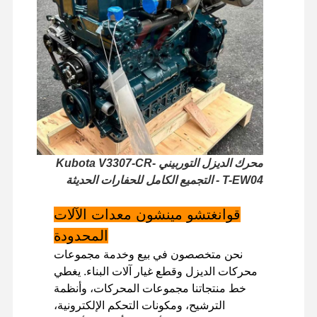
جولة في
مراقبة الجودة
اتصل بنا
أخبار
المصنع
الحالات
محرك الديزل التوربيني Kubota V3307-CR-
T-EW04 - التجميع الكامل للحفارات الحديثة
محرك بيركنز
قوانغتشو مينشون معدات الآلات
محرك يانمار
المحدودة
محرك كوبوتا
نحن متخصصون في بيع وخدمة مجموعات
محركات الديزل وقطع غيار آلات البناء. يغطي
محرك إسوزو
خط منتجاتنا مجموعات المحركات، وأنظمة
محرك الكمون
الترشيح، ومكونات التحكم الإلكترونية،