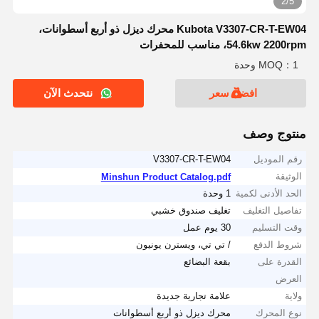
2/5
Kubota V3307-CR-T-EW04 محرك ديزل ذو أربع أسطوانات،
54.6kw 2200rpm، مناسب للمحفرات
MOQ：1 وحدة
افضل سعر
نتحدث الآن
منتوج وصف
رقم الموديل
V3307-CR-T-EW04
الوثيقة
Minshun Product Catalog.pdf
الحد الأدنى لكمية
1 وحدة
تفاصيل التغليف
تغليف صندوق خشبي
وقت التسليم
30 يوم عمل
شروط الدفع
/ تي تي، ويسترن يونيون
القدرة على
بقعة البضائع
العرض
ولاية
علامة تجارية جديدة
نوع المحرك
محرك ديزل ذو أربع أسطوانات