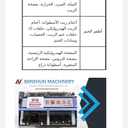
المياه، المبرد، الحرارة، مضخة
الزيت
قطع غيار حفارة
أختام زيت الأسطوانة، أختام
الزيت الهيدروليكي، حلقات O،
أطقم الختم
حلقات ختم الزيت، الحشيات،
وسادات الختم
المضخة الهيدروليكية الرئيسية،
مضخة التروس، مضخة الإزاحة
المتغيرة، أسطوانة ذراع
الرافعة، أسطوانة العصا،
الأنظمة
أسطوانة الجرافة، صمام متعدد
الهيدروليكية
الاتجاهات، صمام تخفيف،
محرك السفر، محرك التأرجح،
خزان الزيت الهيدروليكي، فلتر
الزيت الهيدروليكي، الأنابيب
وحدة التحكم الإلكترونية، وحدة
التحكم، الضغط، درجة الحرارة،
المكونات
أجهزة استشعار الموضع،