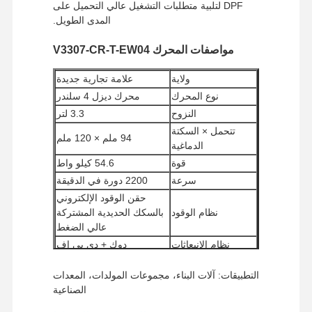
DPF لتلبية متطلبات التشغيل عالي التحميل على
المدى الطويل.
مواصفات المحرك V3307-CR-T-EW04
ولاية
علامة تجارية جديدة
نوع المحرك
محرك ديزل 4 سلندر
النزوح
3.3 لتر
تتحمل × السكتة
94 ملم × 120 ملم
الدماغية
قوة
54.6 كيلو واط
سرعة
2200 دورة في الدقيقة
حقن الوقود الإلكتروني
نظام الوقود
بالسكك الحديدية المشتركة
عالي الضغط
نظام الانبعاثات
دوك + دي بي إف
الحد الأدنى لكمية
1 قطعة
التطبيقات: آلات البناء، مجموعات المولدات، المعدات
الطلب
الصناعية
طرق الدفع
ويسترن يونيون، / تي تي
يو بي إس / دي إتش إل / إي